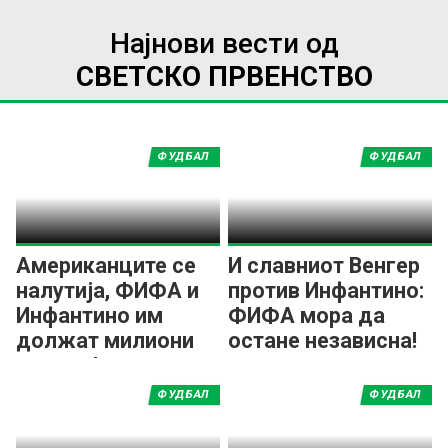
Најнови вести од
СВЕТСКО ПРВЕНСТВО
ФУДБАЛ
ФУДБАЛ
Американците се
И славниот Венгер
налутија, ФИФА и
против Инфантино:
Инфантино им
ФИФА мора да
должат милиони
остане независна!
долари!
ФУДБАЛ
ФУДБАЛ