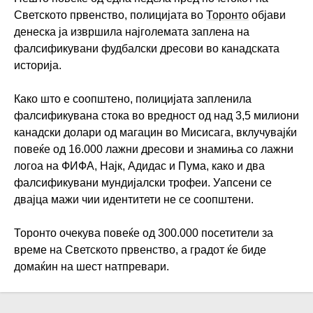
Светското првенство, полицијата во
Торонто
објави
денеска ја извршила најголемата заплена на
фалсификувани фудбалски дресови во канадската
историја.
Како што е соопштено, полицијата запленила
фалсификувана стока во вредност од над 3,5 милиони
канадски долари од магацин во Мисисага, вклучувајќи
повеќе од 16.000 лажни дресови и знамиња со лажни
логоа на ФИФА, Најк, Адидас и Пума, како и два
фалсификувани мундијалски трофеи. Уапсени се
двајца мажи чии идентитети не се соопштени.
Торонто очекува повеќе од 300.000 посетители за
време на Светското првенство, а градот ќе биде
домаќин на шест натпревари.