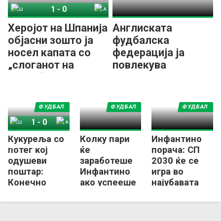
1
-
0
Шпанија
Аргентина
Херојот на Шпанија
Англиската
објасни зошто ја
фудбалска
носел капата со
федерација ја
„слоганот на
повлекува
Трамп“
поддршката за
Инфантино!
ФУДБАЛ
ФУДБАЛ
ФУДБАЛ
1
-
0
Кукуреља со
Колку пари
Инфантино
Шпанија
Аргентина
потег кој
ќе
порача: СП
одушеви
заработеше
2030 ќе се
поштар:
Инфантино
игра во
Конечно
ако успееше
најубавата
Англичанец
да го
земја!
со медал од
„продаде
СП (ФОТО)
фудбалот“?