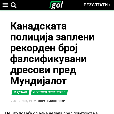
РЕЗУЛТАТИ
Jump to navigation
You
Канадската
полиција заплени
are
рекорден број
here
фалсификувани
дресови пред
Мундијалот
ФУДБАЛ
СВЕТСКО ПРВЕНСТВО
2 ЈУНИ 2026, 19:02
•
ЗОРАН МИШЕВСКИ
Нешто повеќе од една недела пред почетокот на