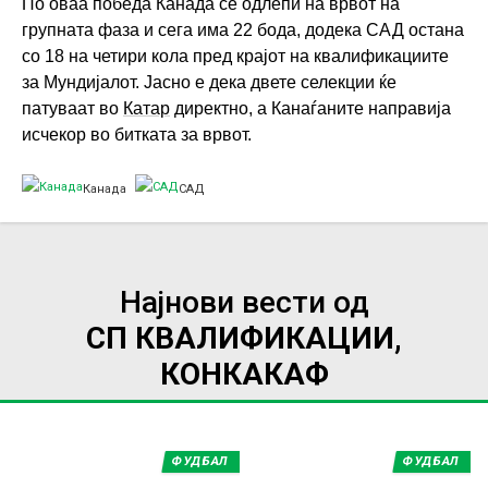
По оваа победа Канада се одлепи на врвот на
групната фаза и сега има 22 бода, додека САД остана
со 18 на четири кола пред крајот на квалификациите
за Мундијалот. Јасно е дека двете селекции ќе
патуваат во
Катар
директно, а Канаѓаните направија
исчекор во битката за врвот.
Канада
САД
Најнови вести од
СП КВАЛИФИКАЦИИ,
КОНКАКАФ
ФУДБАЛ
ФУДБАЛ