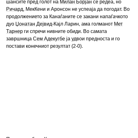
шансите пред голот на
Милан Борјан
се редеа, но
Ричард
, МекКени и Аронсон не успеаја да погодат. Во
продолжението за Канаѓаните се закани напаѓачкото
дуо
Џонатан Дејвид
-Кајл Ларин, ама голманот
Мет
Тарнер
ги спречи нивните обиди. Во самата
завршница
Сем Адекугбе
ја удвои предноста и го
постави конечниот резултат (2-0).