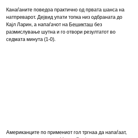
Канаѓаните поведоа практично од првата шанса на
натпреварот.
Дејвид
упати топка низ одбраната до
Кајл Ларин, а напаѓачот на
Бешикташ
без
размислување шутна и го отвори резултатот во
седмата минута (1-0).
Американците по примениот гол тргнаа да напаѓаат,