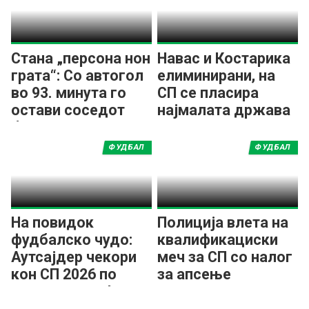
Стана „персона нон
Навас и Костарика
грата“: Со автогол
елиминирани, на
во 93. минута го
СП се пласира
остави соседот
најмалата држава
без шанси за СП!
во историјата!
(ВИДЕО)
ФУДБАЛ
ФУДБАЛ
На повидок
Полиција влета на
фудбалско чудо:
квалификациски
Аутсајдер чекори
меч за СП со налог
кон СП 2026 по
за апсење
половина век!