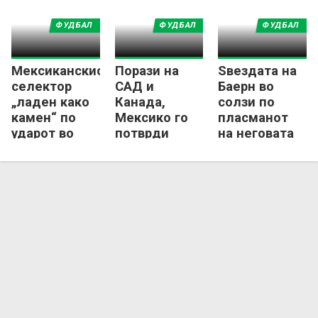
ФУДБАЛ
ФУДБАЛ
ФУДБАЛ
Мексиканскиот
Порази на
Ѕвездата на
селектор
САД и
Баерн во
„ладен како
Канада,
солзи по
камен“ по
Мексико го
пласманот
ударот во
потврди
на неговата
главата од
пласманот
земја на СП
тврд предмет
на СП