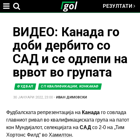
РЕЗУЛТАТИ
Jump to navigation
You
ВИДЕО: Канада го
доби дербито со
are
САД и се одлепи на
here
врвот во групата
ФУДБАЛ
СП КВАЛИФИКАЦИИ, КОНКАКАФ
30 ЈАНУАРИ 2022, 23:00
•
ИВАН ДИМОВСКИ
Фудбалската репрезентација на
Канада
го совлада
главниот ривал во квалификациската група на патот
кон Мундијалот, селекцијата на
САД
со 2-0 на „Тим
Хортонс Филд“ во
Хамилтон
.