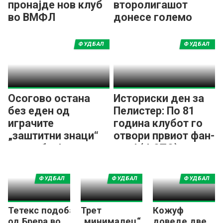
пронајде нов клуб
второлигашот
во ВМФЛ
донесе големо
засилување во
средниот ред!
ФУДБАЛ
ФУДБАЛ
Осогово остана
Историски ден за
без еден од
Пелистер: По 81
играчите
година клубот го
„заштитни знаци“
отвори првиот фан-
на клубот!
шоп! (ФОТО)
ФУДБАЛ
ФУДБАЛ
ФУДБАЛ
Тетекс подобар
Трет
Кожуф
од Брера во
„минималец“
доведе две