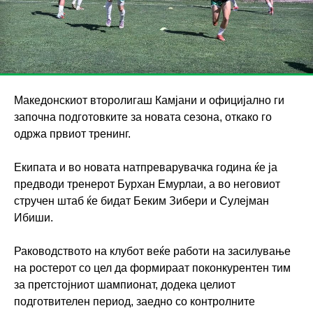
Македонскиот второлигаш Камјани и официјално ги
започна подготовките за новата сезона, откако го
одржа првиот тренинг.
Екипата и во новата натпреварувачка година ќе ја
предводи тренерот Бурхан Емурлаи, а во неговиот
стручен штаб ќе бидат Беким Зибери и Сулејман
Ибиши.
Раководството на клубот веќе работи на засилување
на ростерот со цел да формираат поконкурентен тим
за претстојниот шампионат, додека целиот
подготвителен период, заедно со контролните