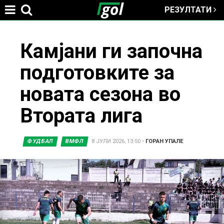
РЕЗУЛТАТИ
Jump to navigation
You
Камјани ги започна
подготовките за
are
новата сезона во
here
Втората лига
ФУДБАЛ
ВМФЛ
8 ЈУЛИ 2026, 13:50
•
ГОРАН УПАЛЕ