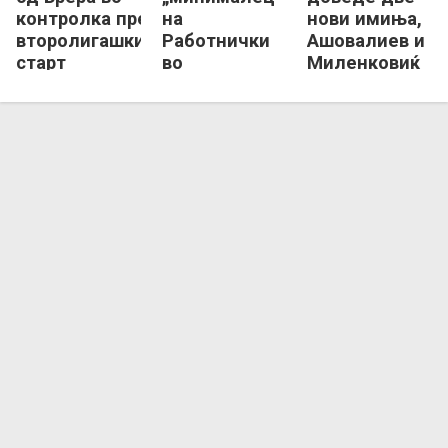
контролка пред
на
нови имиња,
второлигашкиот
Работнички
Ашовалиев и
старт
во
Миленковиќ
подготовките
пристигнаа
во Гевгелија