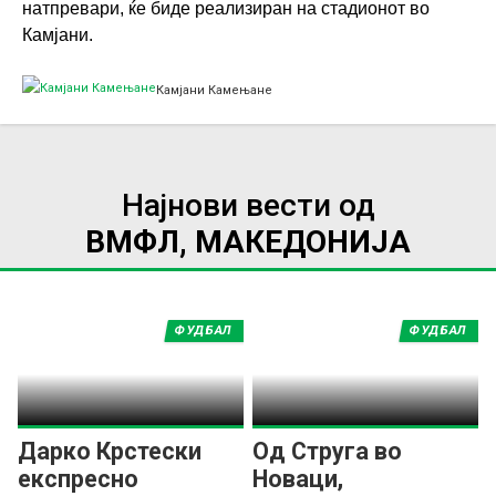
натпревари, ќе биде реализиран на стадионот во
Камјани.
Камјани Камењане
Најнови вести од
ВМФЛ, МАКЕДОНИЈА
ФУДБАЛ
ФУДБАЛ
Дарко Крстески
Од Струга во
експресно
Новаци,