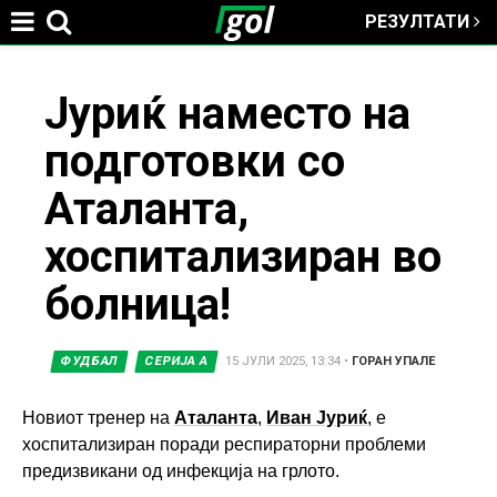
РЕЗУЛТАТИ
Jump to navigation
You
Јуриќ наместо на
подготовки со
are
Аталанта,
here
хоспитализиран во
болница!
ФУДБАЛ
СЕРИЈА А
15 ЈУЛИ 2025, 13:34
•
ГОРАН УПАЛЕ
Новиот тренер на
Аталанта
,
Иван Јуриќ
, е
хоспитализиран поради респираторни проблеми
предизвикани од инфекција на грлото.