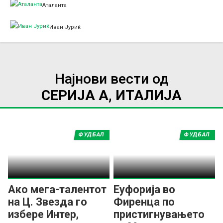
Аталанта
Иван Јуриќ
Најнови вести од
СЕРИЈА А, ИТАЛИЈА
ФУДБАЛ
ФУДБАЛ
Ако мега-талентот
Еуфорија во
на Ц. Звезда го
Фиренца по
избере Интер,
пристигнувањето