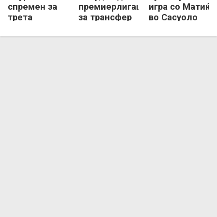
спремен за
премиерлигаш
игра со Матиќ
трета
за трансфер
во Сасуоло
епизода со
на „Станковиќ
Елмас!
јуниор“