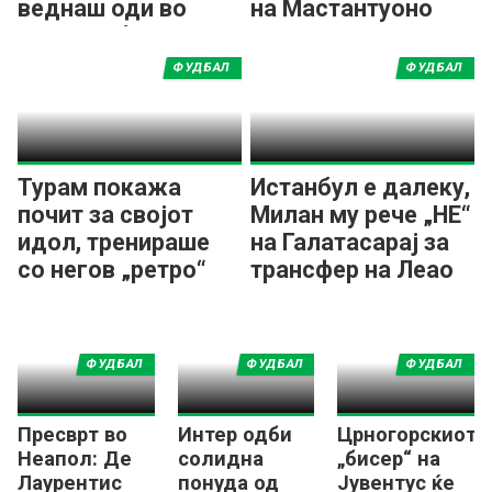
веднаш оди во
на Мастантуоно
друг клуб!?
ФУДБАЛ
ФУДБАЛ
Турам покажа
Истанбул е далеку,
почит за својот
Милан му рече „НЕ“
идол, тренираше
на Галатасарај за
со негов „ретро“
трансфер на Леао
дрес од Интер
ФУДБАЛ
ФУДБАЛ
ФУДБАЛ
Пресврт во
Интер одби
Црногорскиот
Неапол: Де
солидна
„бисер“ на
Лаурентис
понуда од
Јувентус ќе