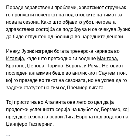
Поради здравствени проблеми, хрватскиот стручњак
го пропушти почетокот на подготовките на тимот за
новата сезона. Како што објави клубот, неговата
здравствена состојба се подобрува и се очекува Јуриќ
да биде отпуштен од болница во наредните денови.
Инаку, Јуриќ изгради богата тренерска кариера во
Италија
, каде што претходно ги водеше
Мантова
,
Кротоне
,
Џенова
,
Торино
,
Верона
и
Рома
. Неговиот
последен ангажман беше во англискиот
Саутемптон
,
кој го презеде во текот на сезоната, но не успеа да го
задржи статусот на тим од Премиер лигата.
Тој пристигна во Аталанта ова лето со цел да ја
продолжи успешната серија на клубот од Бергамо, кој
пред две сезона ја освои Лига Европа под водство на
Џанпјеро Гасперини
.