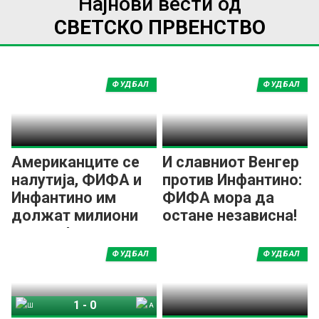
Најнови вести од
СВЕТСКО ПРВЕНСТВО
ФУДБАЛ
ФУДБАЛ
Американците се
И славниот Венгер
налутија, ФИФА и
против Инфантино:
Инфантино им
ФИФА мора да
должат милиони
остане независна!
долари!
ФУДБАЛ
ФУДБАЛ
1
-
0
Шпанија
Аргентина