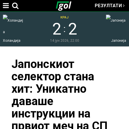
РЕЗУЛТАТИ
Jump to navigation
КРАЈ
2
2
:
Холандија
14 јун 2026, 22:00
Јапонија
You
Јапонскиот
селектор стана
are
хит: Уникатно
here
даваше
инструкции на
првиот меч на СП