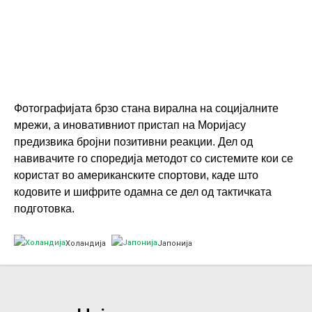
Фотографијата брзо стана вирална на социјалните
мрежи, а иновативниот пристап на Моријасу
предизвика бројни позитивни реакции. Дел од
навивачите го споредија методот со системите кои се
користат во американските спортови, каде што
кодовите и шифрите одамна се дел од тактичката
подготовка.
Холандија
Јапонија