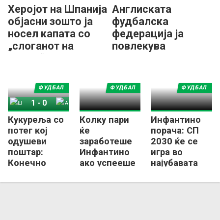
Херојот на Шпанија
Англиската
објасни зошто ја
фудбалска
носел капата со
федерација ја
„слоганот на
повлекува
Трамп“
поддршката за
Инфантино!
ФУДБАЛ
ФУДБАЛ
ФУДБАЛ
1
-
0
Кукуреља со
Колку пари
Инфантино
Шпанија
Аргентина
потег кој
ќе
порача: СП
одушеви
заработеше
2030 ќе се
поштар:
Инфантино
игра во
Конечно
ако успееше
најубавата
Англичанец
да го
земја!
со медал од
„продаде
СП (ФОТО)
фудбалот“?