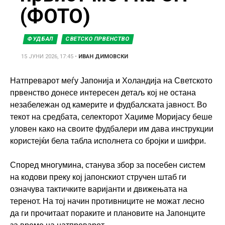
(ФОТО)
ФУДБАЛ
СВЕТСКО ПРВЕНСТВО
15 ЈУНИ 2026, 17:45
•
ИВАН ДИМОВСКИ
Натпреварот меѓу Јапонија и Холандија на Светското
првенство донесе интересен детаљ кој не остана
незабележан од камерите и фудбалската јавност. Во
текот на средбата, селекторот Хаџиме Моријасу беше
уловен како на своите фудбалери им дава инструкции
користејќи бела табла исполнета со бројки и шифри.
Според многумина, станува збор за посебен систем
на кодови преку кој јапонскиот стручен штаб ги
означува тактичките варијанти и движењата на
теренот. На тој начин противниците не можат лесно
да ги прочитаат пораките и плановите на Јапонците