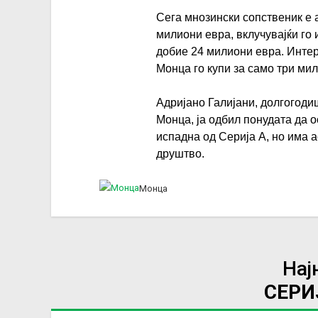
Сега мнозински сопственик е 
милиони евра, вклучувајќи го и
добие 24 милиони евра. Интер
Монца го купи за само три ми
Адријано Галијани, долгогоди
Монца, ја одбил понудата да 
испадна од Серија А, но има а
друштво.
Монца
Нај
СЕРИ