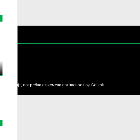
е права.
ј веб сајт, потребна е писмена согласност од Gol.mk.