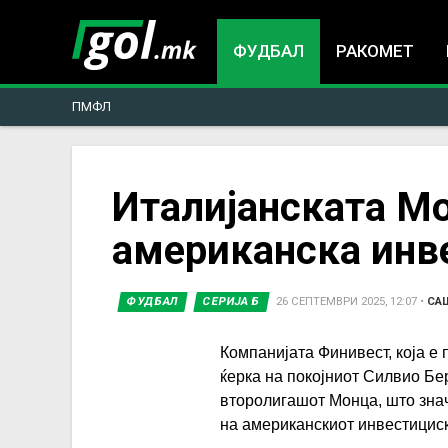
ФУДБАЛ
РАКОМЕТ
ПМФЛ
You
Италијанската М
американска инв
are
here
ФУДБАЛ
СЕРИЈА Б
26 СЕПТЕМВРИ 2025, 12:07
•
СА
Компанијата Финивест, која е
ќерка на покојниот Силвио Бер
второлигашот Монца, што знач
на американскиот инвестициски