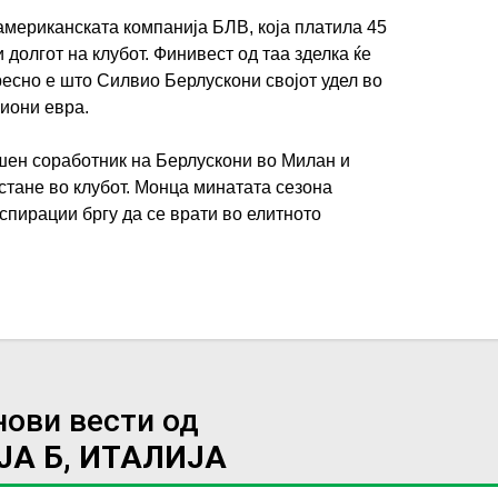
американската компанија БЛВ, која платила 45
 долгот на клубот. Финивест од таа зделка ќе
есно е што Силвио Берлускони својот удел во
лиони евра.
шен соработник на Берлускони во Милан и
остане во клубот. Монца минатата сезона
спирации бргу да се врати во елитното
нови вести од
ЈА Б, ИТАЛИЈА