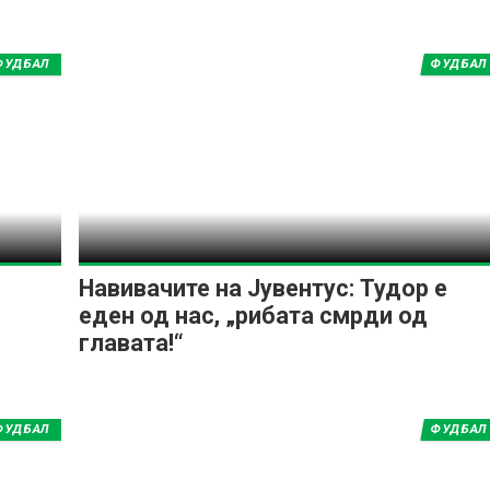
ФУДБАЛ
ФУДБАЛ
ИМПРЕСУМ
МАРКЕТИНГ
КОНТАКТ
RSS
© 2016-2026 Gol.mk
Сите права задржани
ите на Gol.mk се заштитени со Законот за авторското право и сроднит
Навивачите на Јувентус: Тудор е
ли комерцијална употреба на текстови, фотографии или податоци од ово
еден од нас, „рибата смрди од
главата!“
ФУДБАЛ
ФУДБАЛ