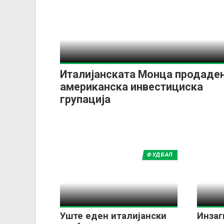
Италијанската Монца продаден
американска инвестициска
групација
ФУДБАЛ
Уште еден италијански
Инзаг