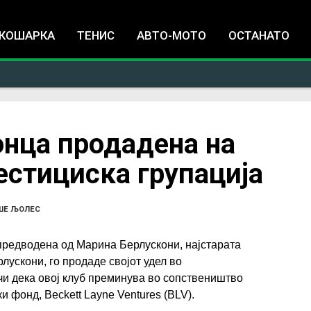
Jump to navigation
КОШАРКА
ТЕНИС
АВТО-МОТО
ОСТАНАТО
онца продадена на
естициска групација
ШЕ ЉОЛЕС
 предводена од Марина Берлускони, најстарата
лускони, го продаде својот удел во
и дека овој клуб преминува во сопствеништво
 фонд, Beckett Layne Ventures (BLV).