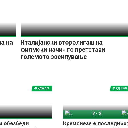
а на
Италијански второлигаш на
филмски начин го претстави
големото засилување
ФУДБАЛ
ФУДБАЛ
2
-
3
Специја
Кремонезе
и обезбеди
Кремонезе е последнио