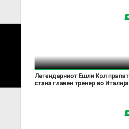
Содржин
Легендарниот Ешли Кол првпат
За секоја форма на распространување, репродукција и
стана главен тренер во Италија