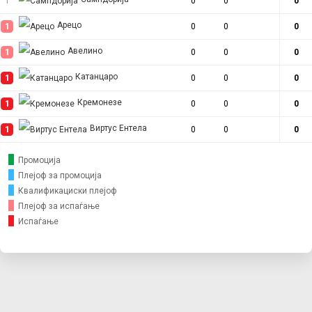
1
0
0
0
Арецо
1
0
0
0
Авелино
1
0
0
0
Катанцаро
1
0
0
0
Кремонезе
1
0
0
0
Виртус Ентела
1
0
0
0
Промоција
Плејоф за промоција
Квалификациски плејоф
Плејоф за испаѓање
Испаѓање