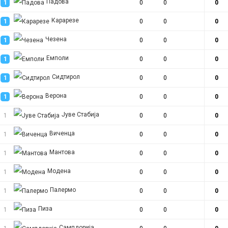
Падова
1
0
0
0
Карарезе
1
0
0
0
Чезена
1
0
0
0
Емполи
1
0
0
0
Сидтирол
1
0
0
0
Верона
1
0
0
0
Јуве Стабија
1
0
0
0
Виченца
1
0
0
0
Мантова
1
0
0
0
Модена
1
0
0
0
Палермо
1
0
0
0
Пиза
1
0
0
0
Сампдорија