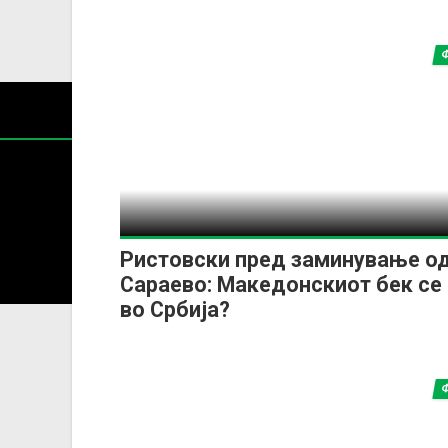
Содржин
Ристовски пред заминување о
За секоја форма на распространување, репродукција и
Сараево: Македонскиот бек се
во Србија?