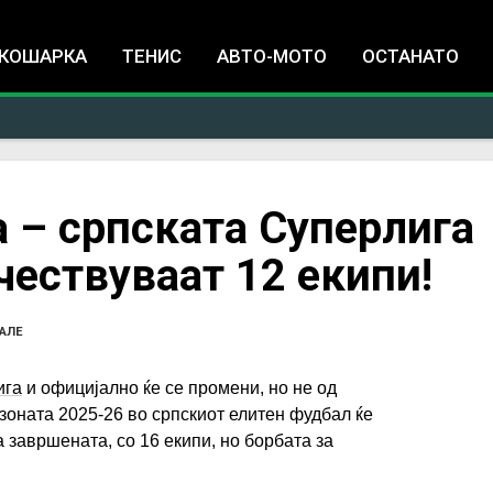
Jump to navigation
КОШАРКА
ТЕНИС
АВТО-МОТО
ОСТАНАТО
 – српската Суперлига
чествуваат 12 екипи!
ПАЛЕ
ига
и официјално ќе се промени, но не од
езоната 2025-26 во српскиот елитен фудбал ќе
 завршената, со 16 екипи, но борбата за