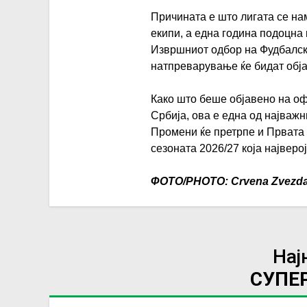
Причината е што лигата се на
екипи, а една година подоцна 
Извршниот одбор на Фудбалск
натпреварување ќе бидат обј
Како што беше објавено на оф
Србија, ова е една од најважн
Промени ќе претрпе и Првата 
сезоната 2026/27 која најверо
ФОТО/PHOTO: Crvena Zvezd
Нај
СУПЕР