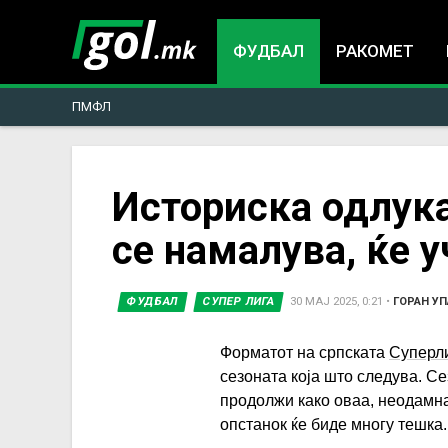
ФУДБАЛ
РАКОМЕТ
ПМФЛ
You
Историска одлука
се намалува, ќе у
are
here
ФУДБАЛ
СУПЕР ЛИГА
30 МАЈ 2025, 0:21
•
ГОРАН У
Форматот на српската
Суперл
сезоната која што следува. С
продолжи како оваа, неодамна
опстанок ќе биде многу тешка.