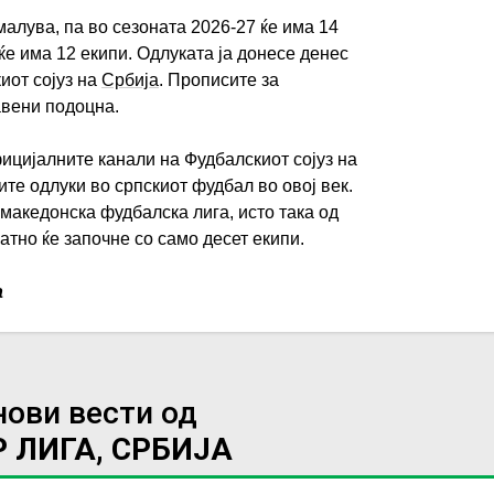
малува, па во сезоната 2026-27 ќе има 14
ќе има 12 екипи. Одлуката ја донесе денес
иот сојуз на
Србија
. Прописите за
авени подоцна.
ицијалните канали на Фудбалскиот сојуз на
ите одлуки во српскиот фудбал во овој век.
македонска фудбалска лига, исто така од
јатно ќе започне со само десет екипи.
a
нови вести од
 ЛИГА, СРБИЈА