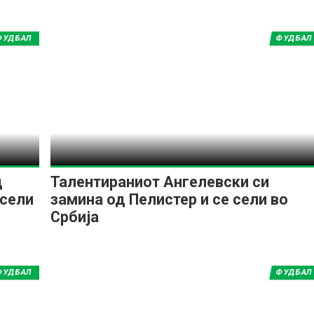
ФУДБАЛ
ФУДБАЛ
ИМПРЕСУМ
МАРКЕТИНГ
КОНТАКТ
RSS
© 2016-2026 Gol.mk
Сите права задржани
ите на Gol.mk се заштитени со Законот за авторското право и сроднит
д
Талентираниот Ангелевски си
ли комерцијална употреба на текстови, фотографии или податоци од ово
 сели
замина од Пелистер и се сели во
Србија
ФУДБАЛ
ФУДБАЛ