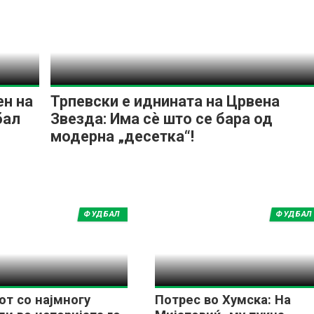
ен на
Трпевски е иднината на Црвена
дбал
Звезда: Има сè што се бара од
модерна „десетка“!
ФУДБАЛ
ФУДБАЛ
от со најмногу
Потрес во Хумска: На