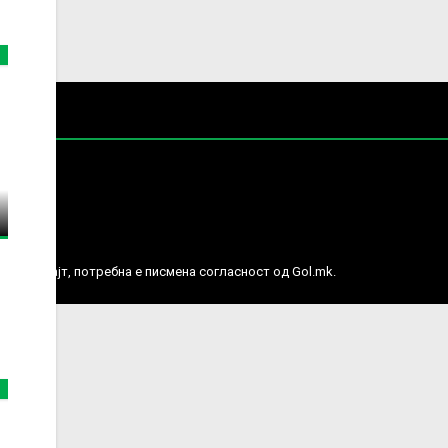
е права.
ј веб сајт, потребна е писмена согласност од Gol.mk.