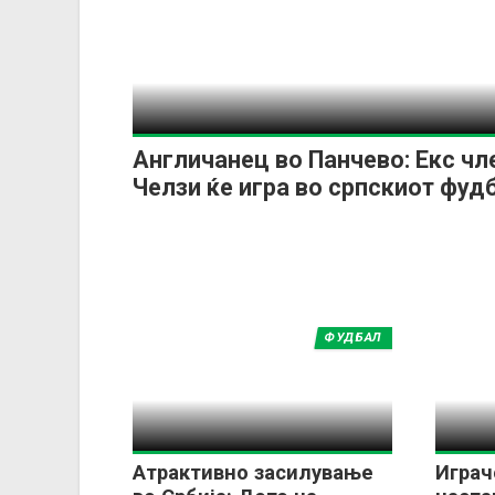
Англичанец во Панчево: Екс чл
Челзи ќе игра во српскиот фу
ФУДБАЛ
Атрактивно засилување
Играч