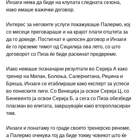
Инзаги нема да биде на клупата следната сезона,
иако имаше важечки договор.
Интерес за неговите услуги покажуваше Палермо, кој
со месеци преговараше и на крајот плати отштета за
да го доведе. Постигнат е целосен договор и Инзаги
ќе го преземе тимот од Сицилија ова лето, со што
договорот со Пиза ќе биде раскинат предвреме.
Иако немаше позначајни резултати во Серија А како
тренер на Милан, Болоња, Салернитана, Реџина и
Бреша, Инзаги се етаблираше како експерт за успеси
во пониските лиги. Со Венеција ја освои Серија Ц, со
Беневенто ја освои Серија Б, а сега со Пиза обезбеди
пласман во елитата, завршувајќи како второпласиран
тим.
Инзаги и понатаму го гради своето тренерско реноме,
а Палермо очекува тој да биде токму човекот што ќе