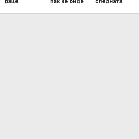
раце
пак ќе биде
следната
во Серија Б!
сезона