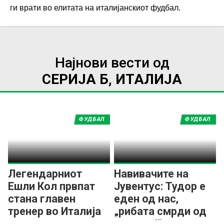
ги врати во елитата на италијанскиот фудбал.
Најнови вести од
СЕРИЈА Б, ИТАЛИЈА
ФУДБАЛ
ФУДБАЛ
Легендарниот
Навивачите на
Ешли Кол првпат
Јувентус: Тудор е
стана главен
еден од нас,
тренер во Италија
„рибата смрди од
главата!“