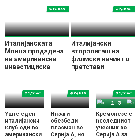
ФУДБАЛ
ФУДБАЛ
Италијанската
Италијански
Монца продадена
второлигаш на
на американска
филмски начин го
инвестициска
претстави
групација
големото
засилување
ФУДБАЛ
ФУДБАЛ
ФУДБАЛ
2
-
3
Уште еден
Инзаги
Кремонезе е
Специја
Кремонезе
италијански
обезбеди
последниот
клуб оди во
пласман во
учесник во
американски
Серија А, но
Серија А за