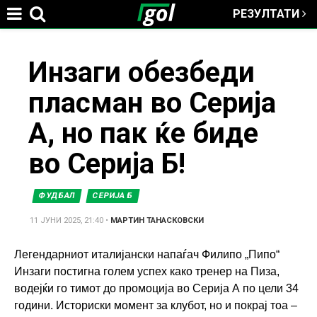
РЕЗУЛТАТИ
Jump to navigation
You
Инзаги обезбеди
пласман во Серија
are
А, но пак ќе биде
here
во Серија Б!
ФУДБАЛ
СЕРИЈА Б
11 ЈУНИ 2025, 21:40
•
МАРТИН ТАНАСКОВСКИ
Легендарниот италијански напаѓач Филипо „Пипо“
Инзаги постигна голем успех како тренер на Пиза,
водeјќи го тимот до промоција во Серија А по цели 34
години. Историски момент за клубот, но и покрај тоа –