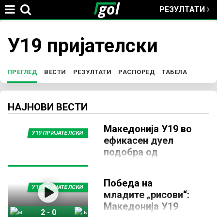
РЕЗУЛТАТИ
Jump to navigation
У19 пријателски
You
are
ПРЕГЛЕД
(ACTIVE TAB)
ВЕСТИ
РЕЗУЛТАТИ
РАСПОРЕД
ТАБЕЛА
P
here
r
НАЈНОВИ ВЕСТИ
Македонија У19 во
i
У19 ПРИЈАТЕЛСКИ
ефикасен дуел
подобра од
m
Црногорците во
Тузи
a
Победа на
12 ОКТОМВРИ 2025, 19:15
У19 ПРИЈАТЕЛСКИ
младите „рисови“:
Македонската репрезентација
r
Македонија У19
до 19 години, предводена од
2
-
0
селекторот Ерхан Селими,