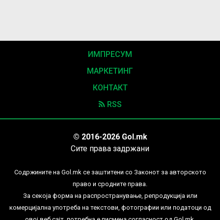
ИМПРЕСУМ
МАРКЕТИНГ
КОНТАКТ
RSS
© 2016-2026 Gol.mk
Сите права задржани
Содржините на Gol.mk се заштитени со Законот за авторското
право и сродните права.
За секоја форма на распространување, репродукција или
комерцијална употреба на текстови, фотографии или податоци од
овој веб сајт, потребна е писмена согласност од Gol.mk.