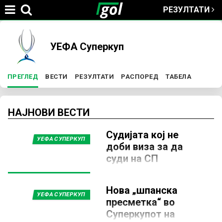
РЕЗУЛТАТИ
Jump to navigation
You
УЕФА Суперкуп
are
ПРЕГЛЕД
(ACTIVE TAB)
ВЕСТИ
РЕЗУЛТАТИ
РАСПОРЕД
ТАБЕЛА
P
here
r
НАЈНОВИ ВЕСТИ
Судијата кој не
i
УЕФА СУПЕРКУП
доби виза за да
суди на СП
m
делегиран за
УЕФА Суперкупот
a
Нова „шпанска
11 ЈУНИ 2026, 16:59
УЕФА СУПЕРКУП
пресметка“ во
Сомалискиот судија Омар
r
Суперкупот на
Артан ќе го суди натпреварот