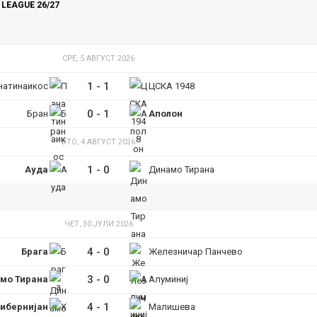
LEAGUE 26/27
СРЕ, 5 АВГУСТ 2026
1
-
1
натинаикос
ЦСКА 1948
0
-
1
Бран
Аполон
ВТО, 4 АВГУСТ 2026
1
-
0
Ауда
Динамо Тирана
ЧЕТ, 30 ЈУЛИ 2026
4
-
0
Брага
Железничар Панчево
3
-
0
мо Тирана
Алуминиј
4
-
1
ибернијан
Малишева