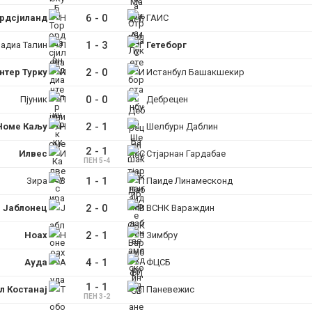
6
-
0
рдсјиланд
ГАИС
1
-
3
адиа Талин
Гетеборг
2
-
0
нтер Турку
Истанбул Башакшекир
0
-
0
Пјуник
Дебрецен
2
-
1
Номе Каљу
Шелбурн Даблин
2
-
1
Илвес
Стјарнан Гардабае
ПЕН 5-4
1
-
1
Зира
Паиде Линамесконд
2
-
0
Јаблонец
ВСНК Вараждин
2
-
1
Ноах
Зимбру
4
-
1
Ауда
ФЦСБ
1
-
1
л Костанај
Паневежис
ПЕН 3-2