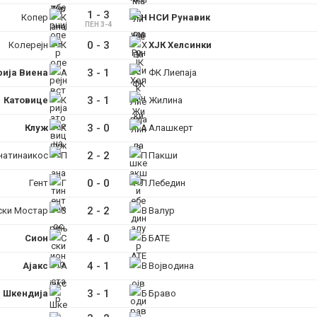
1
-
3
Копер
НСИ Рунавик
ПЕН 3-4
0
-
3
Колерејн
ХЈК Хелсинки
3
-
1
рија Виена
ФК Лиепаја
ИМПРЕСУМ
МАРКЕТИНГ
КОНТАКТ
RSS
3
-
1
Катовице
Жилина
© 2016-2026 Gol.mk
3
-
0
Клуж
Алашкерт
Сите права задржани
2
-
2
натинаикос
Пакши
ите на Gol.mk се заштитени со Законот за авторското право и сроднит
0
-
0
Гент
Лебедин
ли комерцијална употреба на текстови, фотографии или податоци од ово
2
-
2
ски Мостар
Валур
4
-
0
Сион
БАТЕ
4
-
1
Ајакс
Војводина
3
-
1
Шкендија
Браво