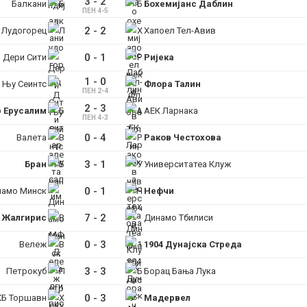
3
-
2
Балкани
Бохемијанс Даблин
ПЕН 4-5
2
-
2
Лудогорец
Хапоел Тел-Авив
0
-
1
Дери Сити
Ријека
1
-
0
 Њу Сеинтс
Флора Талин
ПЕН 2-4
2
-
3
р Ерусалим
АЕК Ларнака
ПЕН 4-3
0
-
4
Валета
Раков Честохова
3
-
1
Бран
Университатеа Клуж
0
-
1
намо Минск
Нефчи
7
-
2
Жалгирис
Динамо Тбилиси
0
-
3
Вележ
1904 Дунајска Стреда
3
-
3
Петрокуб
Борац Бања Лука
0
-
3
ХБ Торшавн
Мадервел