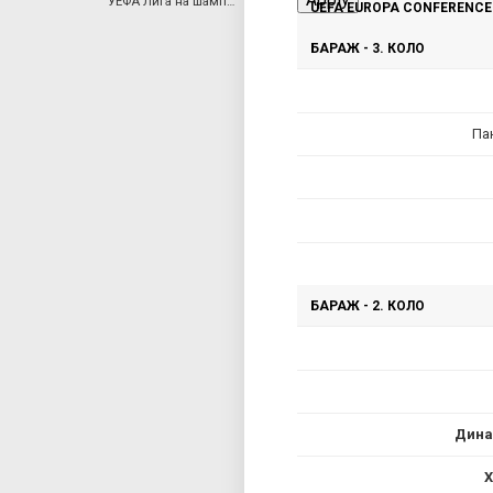
УЕФА Лига на шампиони (Ж)
UEFA EUROPA CONFERENCE 
a
БАРАЖ - 3. КОЛО
r
Па
y
t
a
b
БАРАЖ - 2. КОЛО
s
Дина
Х