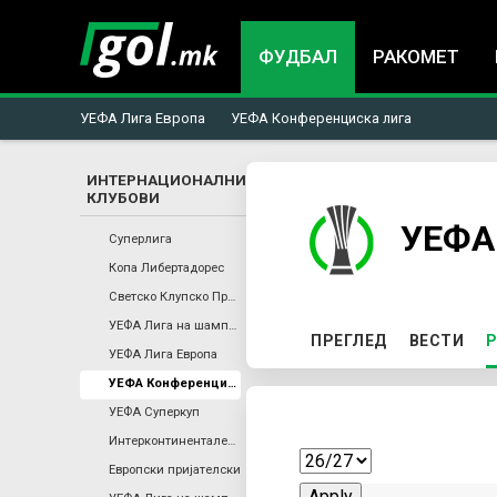
ФУДБАЛ
РАКОМЕТ
УЕФА Лига Европа
УЕФА Конференциска лига
ИНТЕРНАЦИОНАЛНИ
КЛУБОВИ
You
УЕФА
Суперлига
are
Копа Либертадорес
Светско Клупско Првенство
here
УЕФА Лига на шампиони
P
ПРЕГЛЕД
ВЕСТИ
Р
УЕФА Лига Европа
r
УЕФА Конференциска лига
УЕФА Суперкуп
i
Интерконтинентален Куп
Европски пријателски
m