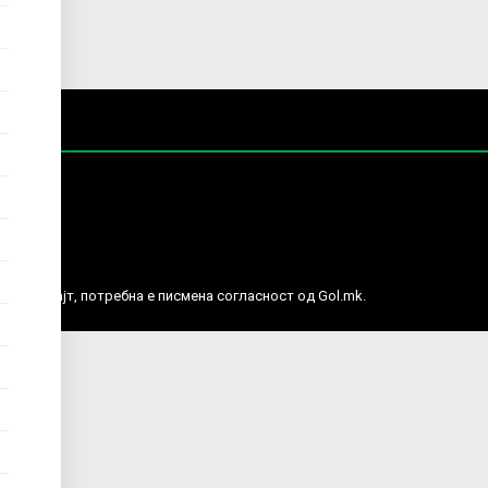
е права.
ј веб сајт, потребна е писмена согласност од Gol.mk.