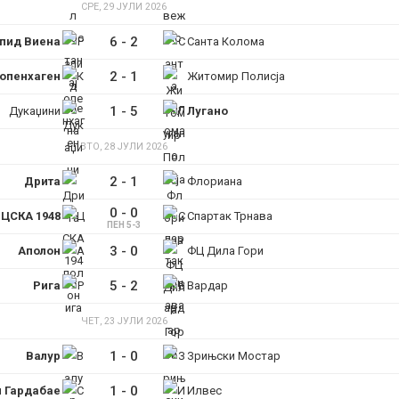
СРЕ, 29 ЈУЛИ 2026
6
-
2
пид Виена
Санта Колома
2
-
1
опенхаген
Житомир Полисја
1
-
5
Дукаџини
Лугано
ВТО, 28 ЈУЛИ 2026
2
-
1
Дрита
Флориана
0
-
0
ЦСКА 1948
Спартак Трнава
ПЕН 5-3
3
-
0
Аполон
ФЦ Дила Гори
5
-
2
Рига
Вардар
ЧЕТ, 23 ЈУЛИ 2026
1
-
0
Валур
Зрињски Мостар
1
-
0
н Гардабае
Илвес