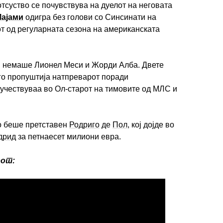
тсуство се почувствува на дуелот на неговата
Мајами
одигра без голови со Синсинати на
т од регуларната сезона на американската
и немаше Лионел Меси и Жорди Алба. Двете
го пропуштија натпреварот поради
 учествуваа во Ол-старот на тимовите од МЛС и
о беше претставен
Родриго
де
Пол
, кој дојде во
дрид
за петнаесет милиони евра.
рот: