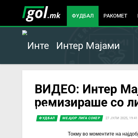
ФУДБАЛ
РАКОМЕТ
Интер Мајами
You
ВИДЕО: Интер Ма
ремизираше со л
are
here
ФУДБАЛ
МЕЈЏОР ЛИГА СОКЕР
27 ЈУЛИ 2025, 19:41
Токму во моментите на најдоб