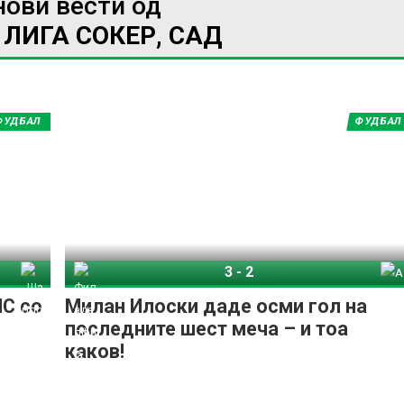
нови вести од
ЛИГА СОКЕР, САД
ФУДБАЛ
ФУДБАЛ
3
-
2
рлот
Филаделфија Јунион
Атланта Јунајтед
ЛС со
Милан Илоски даде осми гол на
последните шест меча – и тоа
каков!