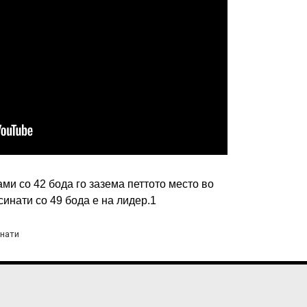
ИМПРЕСУМ
МАРКЕТИНГ
КОНТАКТ
RSS
© 2016-2026 Gol.mk
ми со 42 бода го зазема петтото место во
Сите права задржани
инати со 49 бода е на лидер.1
ите на Gol.mk се заштитени со Законот за авторското право и сроднит
нати
ли комерцијална употреба на текстови, фотографии или податоци од ово