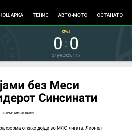
Jump to navigation
КОШАРКА
ТЕНИС
АВТО-МОТО
ОСТАНАТО
КРАЈ
0
0
:
27 јул 2025, 1:15
јами без Меси
идерот Синсинати
•
ЗОРАН МИШЕВСКИ
ра форма откако дојде во МЛС лигата.
Лионел