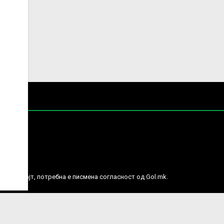
е права.
ј веб сајт, потребна е писмена согласност од Gol.mk.