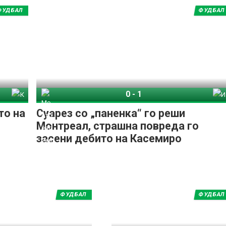
ФУДБАЛ
ФУДБАЛ
0
-
1
 Кру
Монтреал Импакт
Интер Мајами
то на
Суарез со „паненка“ го реши
Монтреал, страшна повреда го
засени дебито на Касемиро
ФУДБАЛ
ФУДБАЛ