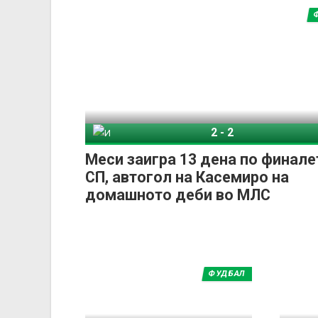
2
-
2
Интер Мајами
Колумбус
Меси заигра 13 дена по финале
СП, автогол на Касемиро на
домашното деби во МЛС
ФУДБАЛ