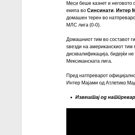
Меси
беше казнет и неговото о
екипа во
Синсинати
.
Интер 
домашен терен во натпреваро
МЛС лига (0-0).
Домашниот тим во составот г
ѕвезди на американскиот тим 
дисквалификација, бидејќи не
Мексиканската лига.
Пред натпреварот официјалн
Интер Мајами од
Атлетико Ма
Извештај од натпрева