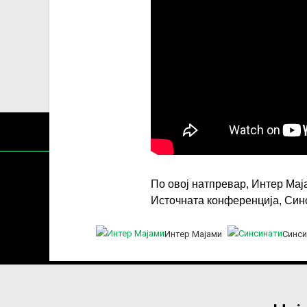
По овој натпревар, Интер Маја
Источната конференција, Синс
Содржин
Интер Мајами
Синси
За секоја форма на распространување, репродукција и