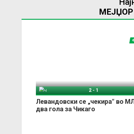
Нај
МЕЈЏОР 
2
-
1
Чикаго Фајр
Ша
Левандовски се „чекира“ во М
два гола за Чикаго