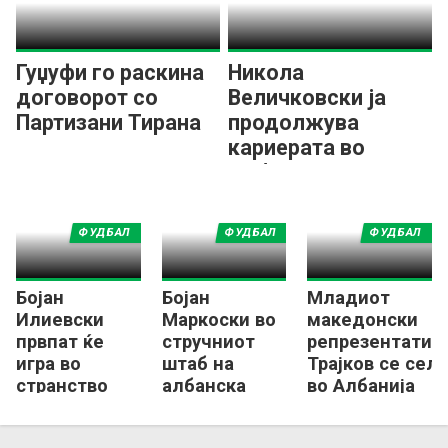
Гуџуфи го раскина
Никола
договорот со
Величковски ја
Партизани Тирана
продолжува
кариерата во
Албанија
ФУДБАЛ
ФУДБАЛ
ФУДБАЛ
Бојан
Бојан
Младиот
Илиевски
Маркоски во
македонски
првпат ќе
стручниот
репрезентатив
игра во
штаб на
Трајков се сел
странство
албанска
во Албанија
Тирана!