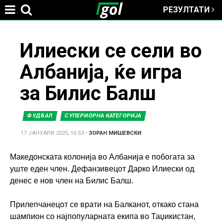
РЕЗУЛТАТИ
Jump to navigation
You
Илиески се сели во
Албанија, ќе игра
are
за Билис Балш
here
ФУДБАЛ
СУПЕРИОРНА КАТЕГОРИЈА
17 ЈАНУАРИ 2025, 16:53
•
ЗОРАН МИШЕВСКИ
Македонската колонија во Албанија е побогата за
уште еден член. Дефанзивецот Дарко Илиески од
денес е нов член на Билис Балш.
Прилепчанецот се врати на Балканот, откако стана
шампион со најпопуларната екипа во Таџикистан,