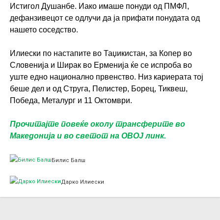
Истигол Душанбе. Иако имаше понуди од ПМФЛ,
дефанзивецот се одлучи да ја прифати понудата од
нашето соседство.
Илиески по настапите во Таџикистан, за Копер во
Словенија и Ширак во Ерменија ќе се испроба во
уште едно национално првенство. Низ кариерата тој
беше дел и од Струга, Пелистер, Борец, Тиквеш,
Победа, Металург и 11 Октомври.
Прочитајте повеќе околу трансферите во
Македонија и во светот на ОВОЈ линк.
Билис Балш
Дарко Илиески