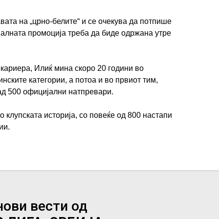
вата на „црно-белите“ и се очекува да потпише
алната промоција треба да биде одржана утре
 кариера, Илиќ мина скоро 20 години во
нските категории, а потоа и во првиот тим,
ад 500 официјални натпревари.
 клупската историја, со повеќе од 800 настапи
ции.
нови вести од