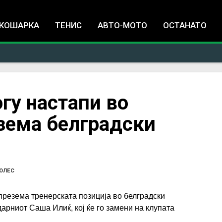
Jump to navigation
КОШАРКА
ТЕНИС
АВТО-МОТО
ОСТАНАТО
огу настапи во
езема белградски
ОЛЕС
 презема тренерската позиција во белградски
арниот Саша Илиќ, кој ќе го замени на клупата