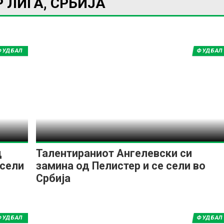
 ЛИГА, СРБИЈА
ФУДБАЛ
ФУДБАЛ
ИМПРЕСУМ
МАРКЕТИНГ
КОНТАКТ
RSS
© 2016-2026 Gol.mk
Сите права задржани
ите на Gol.mk се заштитени со Законот за авторското право и сроднит
ли комерцијална употреба на текстови, фотографии или податоци од ово
д
Талентираниот Ангелевски си
 сели
замина од Пелистер и се сели во
Србија
ФУДБАЛ
ФУДБАЛ