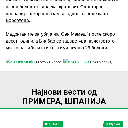
освои бодовите, додека „кралевите“ повторно
направија чекор наназад во однос на водечката
Барселона
.
Мадриѓаните загубија на „Сан Мамеш“ после скоро
десет години, а Билбао се зацврстува на четвртото
место на табелата и сега има вкупно 29 бодови.
Атлетик Билбао
Реал Мадрид
Најнови вести од
ПРИМЕРА, ШПАНИЈА
ФУДБАЛ
ФУДБАЛ