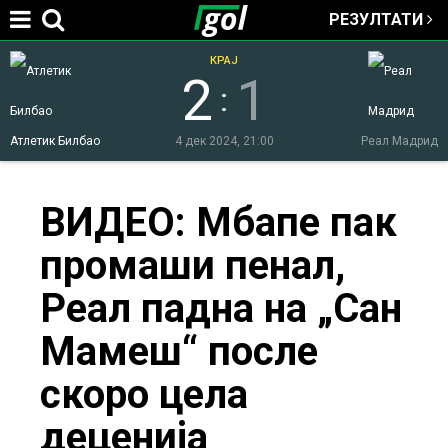
РЕЗУЛТАТИ
Jump to navigation
КРАЈ
2
1
:
Атлетик Билбао
4 дек 2024, 21:00
Реал Мадрид
You
ВИДЕО: Мбапе пак
промаши пенал,
are
Реал падна на „Сан
here
Мамеш“ после
скоро цела
деценија