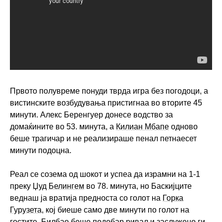
Првото полувреме понуди тврда игра без погодоци, а
вистинските возбудувања пристигнаа во вторите 45
минути. Алекс Беренгуер донесе водство за
домаќините во 53. минута, а
Килиан Мбапе
одново
беше трагичар и не реализираше пенал петнаесет
минути подоцна.
Реал се созема од шокот и успеа да израмни на 1-1
преку
Џуд Белингем
во 78. минута, но Баскијците
веднаш ја вратија предноста со голот на
Горка
Гурузета
, кој биеше само две минути по голот на
гостите. Билбао беше подобар ривал и заслужено ги