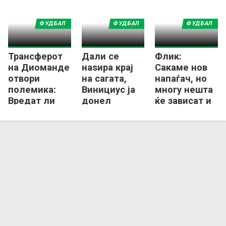
ФУДБАЛ
ФУДБАЛ
ФУДБАЛ
Трансферот
Дали се
Флик:
на Диоманде
наѕира крај
Сакаме нов
отвори
на сагата,
напаѓач, но
полемика:
Винициус ја
многу нешта
Вредат ли
донел
ќе зависат и
фудбалерите
конечната
од Феран
толку многу
одлука!?
Торес!
пари?