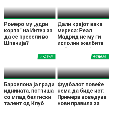
Ромеро му „удри
Дали крајот вака
корпа“ на Интер за
мириса: Реал
да се пресели во
Мадрид не му ги
Шпанија?
исполни желбите
на Винициус!
ФУДБАЛ
ФУДБАЛ
Барселона ја гради
Фудбалот повеќе
иднината, потпиша
нема да биде ист:
со млад белгиски
Примера воведува
талент од Клуб
нови правила за
Бриж
ВАР