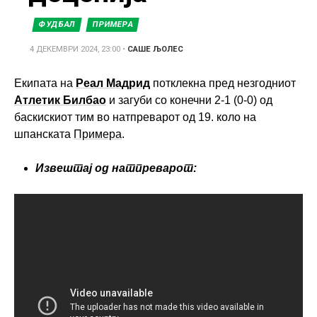
ФУДБАЛ
ПРИМЕРА
4 ДЕКЕМВРИ 2024, 23:00
•
САШЕ ЉОЛЕС
Екипата на
Реал Мадрид
потклекна пред незгодниот
Атлетик Билбао
и загуби со конечни 2-1 (0-0) од
баскискиот тим во натпреварот од 19. коло на
шпанската
Примера
.
Извештај од натпреварот: