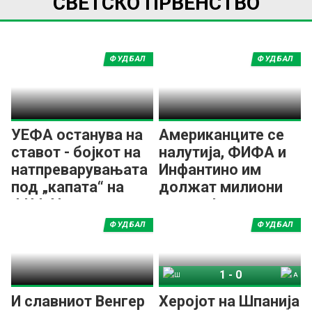
СВЕТСКО ПРВЕНСТВО
ФУДБАЛ
ФУДБАЛ
УЕФА останува на
Американците се
ставот - бојкот на
налутија, ФИФА и
натпреварувањата
Инфантино им
под „капата“ на
должат милиони
ФИФА!
долари!
ФУДБАЛ
ФУДБАЛ
1
-
0
Шпанија
Аргентина
И славниот Венгер
Херојот на Шпанија