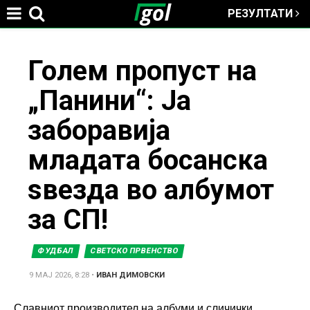
РЕЗУЛТАТИ
Jump to navigation
You
Голем пропуст на
„Панини“: Ја
are
заборавија
here
младата босанска
ѕвезда во албумот
за СП!
ФУДБАЛ
СВЕТСКО ПРВЕНСТВО
9 МАЈ 2026, 8:28
•
ИВАН ДИМОВСКИ
Славниот производител на албуми и сличички