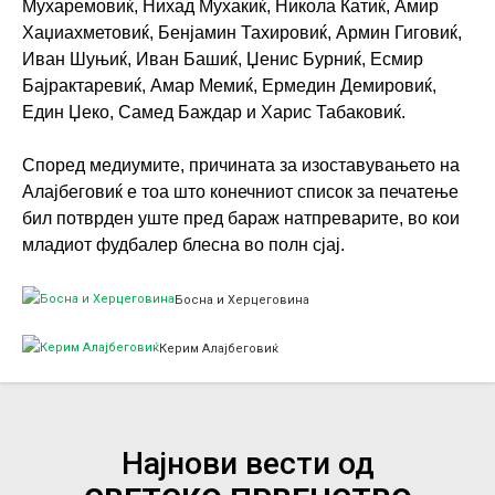
Мухаремовиќ, Нихад Мухакиќ, Никола Катиќ, Амир
Хаџиахметовиќ, Бенјамин Тахировиќ, Армин Гиговиќ,
Иван Шуњиќ, Иван Башиќ, Џенис Бурниќ, Есмир
Бајрактаревиќ, Амар Мемиќ, Ермедин Демировиќ,
Един Џеко, Самед Баждар и Харис Табаковиќ.
Според медиумите, причината за изоставувањето на
Алајбеговиќ е тоа што конечниот список за печатење
бил потврден уште пред бараж натпреварите, во кои
младиот фудбалер блесна во полн сјај.
Босна и Херцеговина
Керим Алајбеговиќ
Најнови вести од