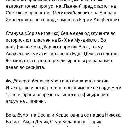
направи голем пропуст на „Панини“ пред стартот на
Светското првенство. Меѓу фудбалерите на Босна и
Херцеговина не се најде името на Керим Алајбеговиќ.
Станува збор за играч кој беше еден од клучните во
историскиот пласман на БиХ на Мундијалот. Во
полуфиналето од баражот против Велс, токму
Алајбеговиќ му асистираше на Един Џеко за голот во
90. минута, а потоа го реализираше и решавачкиот
пенал во серијата.
Фудбалерот беше сигурен и во финалето против
Италија, но и покрај тоа неговото име не се најде меѓу
18-те избрани репрезентативци во официјалниот
албум на „Панини“.
Во албумот на Босна и Херцеговина се најдоа Никола
Васиљ, Амар Дедиќ, Сеад Колашинац, Тарик