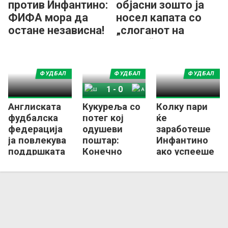
против Инфантино:
објасни зошто ја
ФИФА мора да
носел капата со
остане независна!
„слоганот на
Трамп“
ФУДБАЛ
ФУДБАЛ
ФУДБАЛ
1
-
0
Англиската
Кукуреља со
Колку пари
Шпанија
Аргентина
фудбалска
потег кој
ќе
федерација
одушеви
заработеше
ја повлекува
поштар:
Инфантино
поддршката
Конечно
ако успееше
за
Англичанец
да го
Инфантино!
со медал од
„продаде
СП (ФОТО)
фудбалот“?