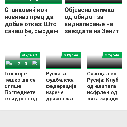
Станковиќ кон
Објавена снимка
новинар пред да
од обидот за
добие отказ: Што
киднапирање на
сакаш бе, смрдеж
ѕвездата на Зенит
еден? (ВИДЕО)
среде улица!
ФУДБАЛ
ФУДБАЛ
ФУДБАЛ
3
-
0
Гол кој е
Руската
Скандал во
Локомотива Москва
ЦСКА Москва
тешко да се
фудбалска
Русија: Клуб
опише:
федерација
од елитата
Погледнете
изрече
исфрлен од
го чудото од
драконска
лига заради
„мртов агол“!
суспензија за
местење!
(ВИДЕО)
Дејан
Станковиќ