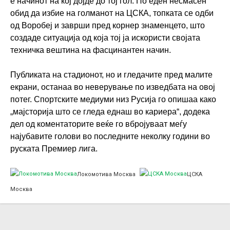
е начинот на кој дојде до тој гол. По еден несмасен
обид да избие на голманот на ЦСКА, топката се одби
од Воробеј и заврши пред корнер знаменцето, што
создаде ситуација од која тој ја искористи својата
техничка вештина на фасцинантен начин.
Публиката на стадионот, но и гледачите пред малите
екрани, останаа во неверување по изведбата на овој
потег. Спортските медиуми низ Русија го опишаа како
„мајсторија што се гледа еднаш во кариера“, додека
дел од коментаторите веќе го вбројуваат меѓу
најубавите голови во последните неколку години во
руската Премиер лига.
Локомотива Москва
ЦСКА
Москва