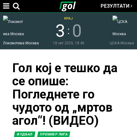
РЕЗУЛТАТИ
Jump to navigation
КРАЈ
3
0
:
Локомотива Москва
18 окт 2025, 18:45
ЦСКА Москва
You
Гол кој е тешко да
се опише:
are
Погледнете го
here
чудото од „мртов
агол“! (ВИДЕО)
ФУДБАЛ
ПРЕМИЕР ЛИГА