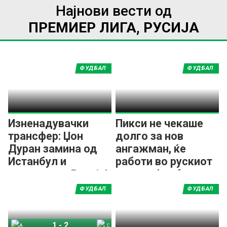
Најнови вести од
ПРЕМИЕР ЛИГА, РУСИЈА
ФУДБАЛ
ФУДБАЛ
Изненадувачки
Пикси не чекаше
трансфер: Џон
долго за нов
Дуран замина од
ангажман, ќе
Истанбул и
работи во рускиот
потпиша во Русија!
елитен фудбал
ФУДБАЛ
ФУДБАЛ
1
-
2
Ахмат Грозни
Спартак Москва