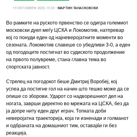
19 ОКТОМВРИ 2025, 15:53
•
МАРТИН ТАНАСКОВСКИ
Во рамките на руското првенство се одигра големиот
московски дуел меѓу ЦСКА и Локомотив, натпревар
кој го понуди еден од најневеројатните моменти во
сезоната. Локомотив славеше со убедливи 3-0, а еден
од погодоците постигнат во судиското продолжение
на првото полувреме, стана главна тема во
спортската јавност.
Стрелец на погодокот беше Дмитриј Воробеј, кој
успеа да постигне гол на начин што тешко може да се
опише со зборови. Ударот со надворешниот дел на
ногата, заврши директно во мрежата на ЦСКА, без да
ја допре ниту еден друг играч. Топката доби
неверојатна траекторија, која ги изненади и голманот
и одбраната на домашниот тим, оставајќи ги без
реакција.