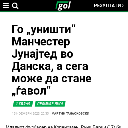
РЕЗУЛТАТИ
Jump to navigation
You
Го „уништи“
Манчестер
are
Јунајтед во
here
Данска, а сега
може да стане
„ѓавол“
ФУДБАЛ
ПРЕМИЕР ЛИГА
13 НОЕМВРИ 2023, 20:33
•
МАРТИН ТАНАСКОВСКИ
Младиот фудбалер на
Копенхаген
, Руни Барџи (17) би