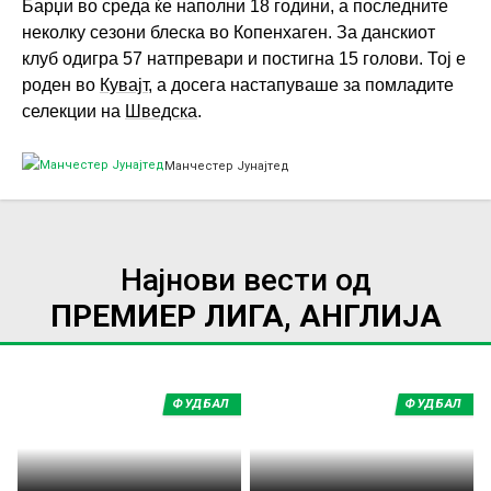
Барџи во среда ќе наполни 18 години, а последните
неколку сезони блеска во Копенхаген. За данскиот
клуб одигра 57 натпревари и постигна 15 голови. Тој е
роден во
Кувајт
, а досега настапуваше за помладите
селекции на
Шведска
.
Манчестер Јунајтед
Најнови вести од
ПРЕМИЕР ЛИГА, АНГЛИЈА
ФУДБАЛ
ФУДБАЛ