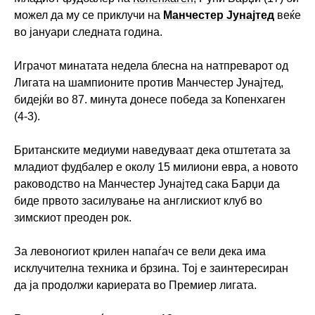
можел да му се приклучи на
Манчестер Јунајтед
веќе
во јануари следната година.
Играчот минатата недела блесна на натпреварот од
Лигата на шампионите против Манчестер Јунајтед,
бидејќи во 87. минута донесе победа за Копенхаген
(4-3).
Британските медиуми наведуваат дека отштетата за
младиот фудбалер е околу 15 милиони евра, а новото
раководство на Манчестер Јунајтед сака Барџи да
биде првото засилување на англискиот клуб во
зимскиот преоден рок.
За левоногиот крилен напаѓач се вели дека има
исклучителна техника и брзина. Тој е заинтересиран
да ја продолжи кариерата во Премиер лигата.