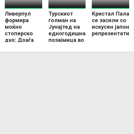
Ливерпул
Турскиот
Кристал Палас
формира
голман на
се засили со
моќно
Јунајтед на
искусен јапонс
стоперско
едногодишна
репрезентатив
дуо: Доаѓа
позајмица во
дефанзивец
Селта Виго
од
Барселона!