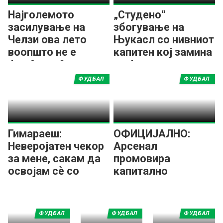
Најголемото
„Студено“
засилување на
збогување на
Челзи ова лето
Њукасл со нивниот
воопшто не е
капитен кој замина
фудбалер?
во Арсенал
ФУДБАЛ
ФУДБАЛ
Гимараеш:
ОФИЦИЈАЛНО:
Неверојатен чекор
Арсенал
за мене, сакам да
промовира
освојам сѐ со
капитално
Арсенал!
засилување од
Њукасл!
ФУДБАЛ
ФУДБАЛ
ФУДБАЛ