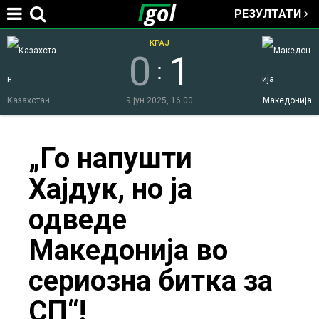
РЕЗУЛТАТИ
Jump to navigation
КРАЈ
0
1
:
Казахстан
9 јун 2025, 16:00
Македонија
You
„Го напушти
Хајдук, но ја
are
одведе
here
Македонија во
сериозна битка за
СП“!