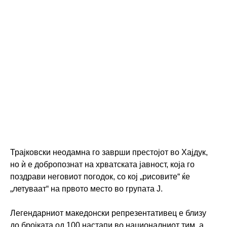
Трајковски неодамна го заврши престојот во Хајдук,
но ѝ е добропознат на хрватската јавност, која го
поздрави неговиот погодок, со кој „рисовите“ ќе
„летуваат“ на првото место во групата Ј.
Легендарниот македонски репрезентативец е близу
до бројката од 100 настапи во националниот тим, а