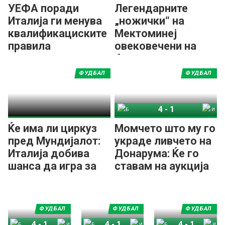
УЕФА поради
Легендарните
Италија ги менува
„ножички“ на
квалификациските
Мектоминеј
правила
овековечени на
банкнота од
дваесет фунти!
ФУДБАЛ
ФУДБАЛ
4
-
1
Босна и Херцеговина
Италија
Ќе има ли циркуз
Момчето што му го
пред Мундијалот:
украде ливчето на
Италија добива
Донарума: Ќе го
шанса да игра за
ставам на аукција
СП!?
и парите ќе ги
донирам!
ФУДБАЛ
ФУДБАЛ
ФУДБАЛ
4
-
1
4
-
1
4
-
1