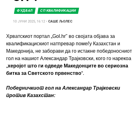
ФУДБАЛ
СП КВАЛИФИКАЦИИ
10 ЈУНИ 2025, 16:12
•
САШЕ ЉОЛЕС
Хрватскиот портал „Gol.hr" во својата објава за
квалификацискиот натпревар помеѓу Казахстан и
Македонија, не заборави да го истакнe победоносниот
гол на нашиот Александар Трајковски, кого го нарекоа
„
херојот што ги одведе Македонците во сериозна
битка за Светското првенство
“.
Победничкиот гол на Александар Трајковски
против Казахстан: