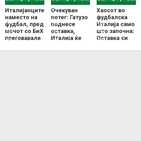
Италијанците
Очекуван
Хаосот во
Босна и Херцеговина
Италија
Босна и Херцеговина
Италија
Босна и Херцеговина
Италија
наместо на
потег: Гатузо
фудбалска
фудбал, пред
поднесе
Италија само
мечот со БиХ
оставка,
што започна:
преговарале
Италија ќе
Оставка си
за – премија!
добие нов
поднесе и
селектор!
Буфон!