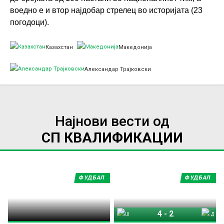
воедно е и втор најдобар стрелец во историјата (23
погодоци).
Казахстан
Македонија
Александар Трајковски
Најнови вести од
СП КВАЛИФИКАЦИИ
ФУДБАЛ
ФУДБАЛ
4
-
2
Шкотска
Данска