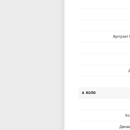
Ајнтрахт
4. КОЛО
Хо
Дина