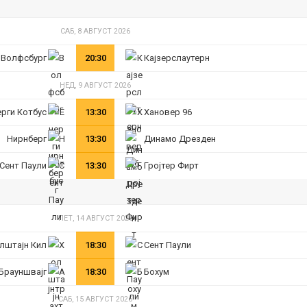
САБ, 8 АВГУСТ 2026
Волфсбург
20:30
Кајзерслаутерн
НЕД, 9 АВГУСТ 2026
ерги Котбус
13:30
Хановер 96
Нирнберг
13:30
Динамо Дрезден
Сент Паули
13:30
Гројтер Фирт
ПЕТ, 14 АВГУСТ 2026
лштајн Кил
18:30
Сент Паули
 Брауншвајг
18:30
Бохум
САБ, 15 АВГУСТ 2026