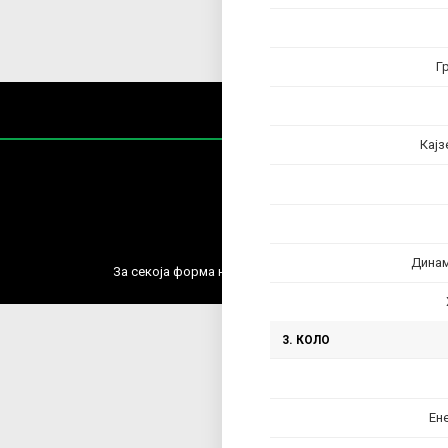
Г
Кајз
Содржин
Дина
За секоја форма на распространување, репродукција и
3. КОЛО
Ен