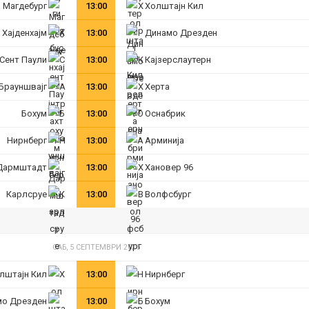
Магдебург
13:00
Холштајн Кил
Хајденхајм
13:00
Динамо Дрезден
Сент Паули
13:00
Кајзерслаутерн
 Брауншвајг
13:00
Херта
Бохум
13:00
Оснабрик
Нирнберг
13:00
Арминија
Дармштадт
13:00
Хановер 96
Карлсруе
13:00
Волфсбург
САБ, 5 СЕПТЕМВРИ 2026
лштајн Кил
13:00
Нирнберг
мо Дрезден
13:00
Бохум