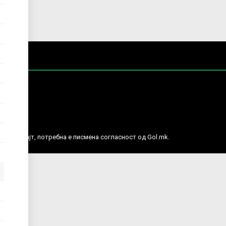
е права.
ј веб сајт, потребна е писмена согласност од Gol.mk.