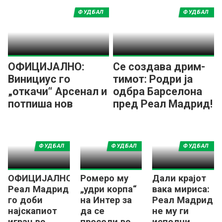
ФУДБАЛ
ФУДБАЛ
ОФИЦИЈАЛНО:
Се создава дрим-
Винициус го
тимот: Родри ја
„откачи“ Арсенал и
одбра Барселона
потпиша нов
пред Реал Мадрид!
договор со Реал
Мадрид!
ФУДБАЛ
ФУДБАЛ
ФУДБАЛ
ОФИЦИЈАЛНО:
Ромеро му
Дали крајот
Реал Мадрид
„удри корпа“
вака мириса:
го доби
на Интер за
Реал Мадрид
најскапиот
да се
не му ги
играч во
пресели во
исполни