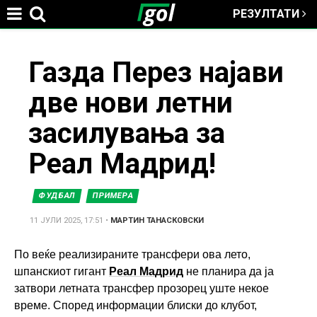
РЕЗУЛТАТИ
Jump to navigation
You
Газда Перез најави
две нови летни
are
засилувања за
here
Реал Мадрид!
ФУДБАЛ
ПРИМЕРА
11 ЈУЛИ 2025, 17:51
•
МАРТИН ТАНАСКОВСКИ
По веќе реализираните трансфери ова лето,
шпанскиот гигант
Реал Мадрид
не планира да ја
затвори летната трансфер прозорец уште некое
време. Според информации блиски до клубот,