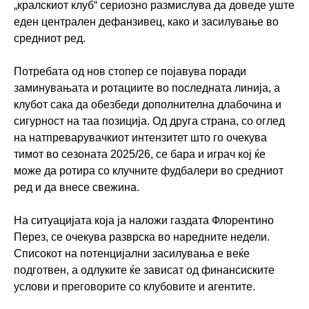
„кралскиот клуб“ сериозно размислува да доведе уште
еден централен дефанзивец, како и засилување во
средниот ред.
Потребата од нов стопер се појавува поради
заминувањата и ротациите во последната линија, а
клубот сака да обезбеди дополнителна длабочина и
сигурност на таа позиција. Од друга страна, со оглед
на натпреварувачкиот интензитет што го очекува
тимот во сезоната 2025/26, се бара и играч кој ќе
може да ротира со клучните фудбалери во средниот
ред и да внесе свежина.
На ситуацијата која ја наложи газдата Флорентино
Перез, се очекува разврска во наредните недели.
Списокот на потенцијални засилувања е веќе
подготвен, а одлуките ќе зависат од финансиските
услови и преговорите со клубовите и агентите.