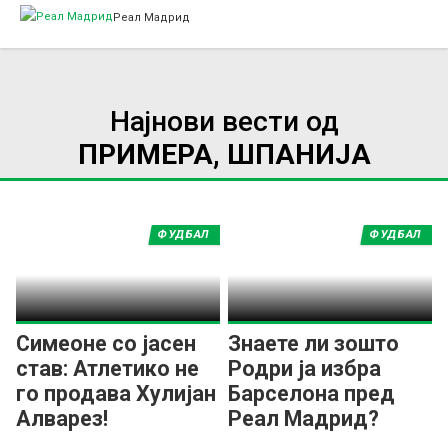
Реал Мадрид
Најнови вести од
ПРИМЕРА, ШПАНИЈА
ФУДБАЛ
ФУДБАЛ
Симеоне со јасен
Знаете ли зошто
став: Атлетико не
Родри ја избра
го продава Хулијан
Барселона пред
Алварез!
Реал Мадрид?