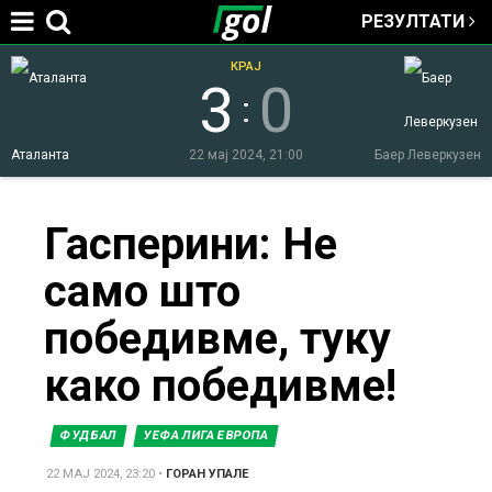
РЕЗУЛТАТИ
Jump to navigation
КРАЈ
3
0
:
Аталанта
22 мај 2024, 21:00
Баер Леверкузен
You
Гасперини: Не
само што
are
победивме, туку
here
како победивме!
ФУДБАЛ
УЕФА ЛИГА ЕВРОПА
22 МАЈ 2024, 23:20
•
ГОРАН УПАЛЕ