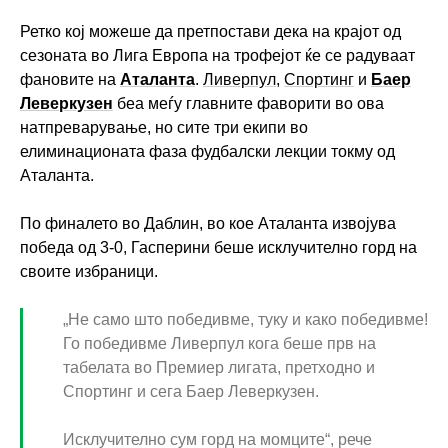
Ретко кој можеше да претпостави дека на крајот од
сезоната во Лига Европа на трофејот ќе се радуваат
фановите на
Аталанта
.
Ливерпул
,
Спортинг
и
Баер
Леверкузен
беа меѓу главните фаворити во ова
натпреварување, но сите три екипи во
елиминационата фаза фудбалски лекции токму од
Аталанта.
По финалето во Даблин, во кое Аталанта извојува
победа од 3-0, Гасперини беше исклучително горд на
своите избраници.
„Не само што победивме, туку и како победивме!
Го победивме Ливерпул кога беше прв на
табелата во Премиер лигата, претходно и
Спортинг и сега Баер Леверкузен.
Исклучително сум горд на момците“, рече