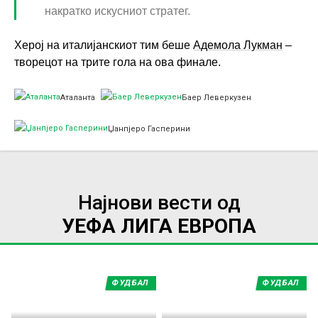
накратко искусниот стратег.
Херој на италијанскиот тим беше
Адемола Лукман
–
творецот на трите гола на ова финале.
Аталанта
Баер Леверкузен
Џанпјеро Гасперини
Најнови вести од
УЕФА ЛИГА ЕВРОПА
ФУДБАЛ
ФУДБАЛ