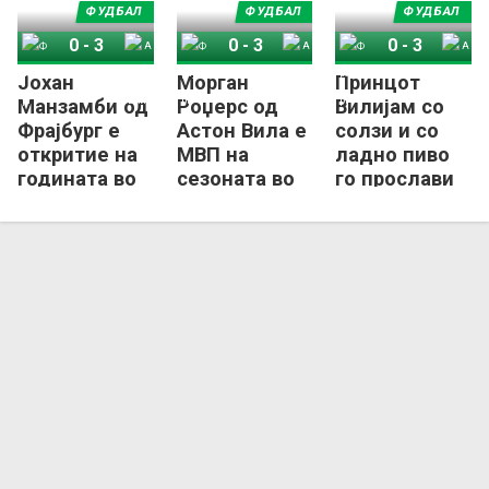
ФУДБАЛ
ФУДБАЛ
ФУДБАЛ
0
-
3
0
-
3
0
-
3
Јохан
Морган
Принцот
Фрајбург
Астон Вила
Фрајбург
Астон Вила
Фрајбург
Астон Вила
Манзамби од
Роџерс од
Вилијам со
Фрајбург е
Астон Вила е
солзи и со
откритие на
МВП на
ладно пиво
годината во
сезоната во
го прослави
Лига Европа
Лига Европа!
трофејот на
Астон Вила