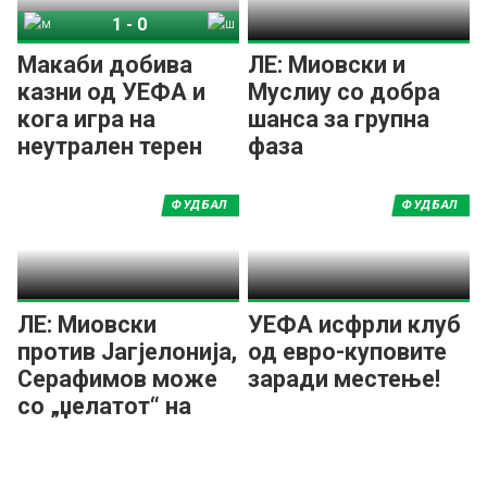
1
-
0
Макаби Тел-Авив
Шериф
Макаби добива
ЛЕ: Миовски и
казни од УЕФА и
Муслиу со добра
кога игра на
шанса за групна
неутрален терен
фаза
ФУДБАЛ
ФУДБАЛ
ЛЕ: Миовски
УЕФА исфрли клуб
против Јагјелонија,
од евро-куповите
Серафимов може
заради местење!
со „џелатот“ на
Вардар