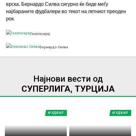
врска. Бернардо Силва сигурно ќе биде меѓу
најбараните фудбалери во текот на летниот преоден
рок.
Галатасарај
Бернардо Силва
Најнови вести од
СУПЕРЛИГА, ТУРЦИЈА
ФУДБАЛ
ФУДБАЛ