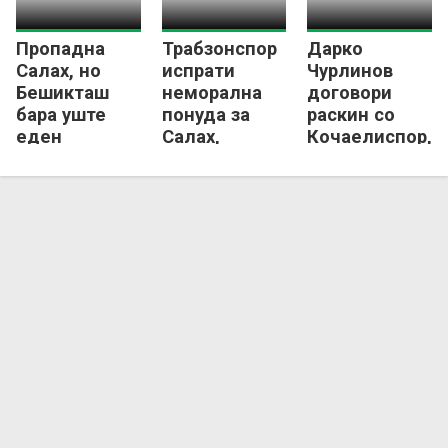
Пропадна
Трабзонспор
Дарко
Салах, но
испрати
Чурлинов
Бешикташ
неморална
договори
бара уште
понуда за
раскин со
еден
Салах,
Кочаелиспор,
поранешен
Египќанецот
гледа кон
напаѓач на
уште
Полска
Ливерпул!
размислува!