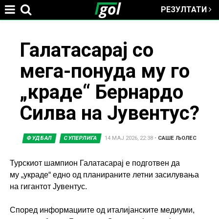
РЕЗУЛТАТИ
Jump to navigation
You
Галатасарај со
мега-понуда му го
are
„краде“ Бернардо
here
Силва на Јувентус?
ФУДБАЛ
СУПЕРЛИГА
14 МАЈ 2026, 22:38
•
САШЕ ЉОЛЕС
Турскиот шампион Галатасарај е подготвен да
му „украде“ едно од планираните летни засилувања
на гигантот Јувентус.
Според информациите од италијанските медиуми,