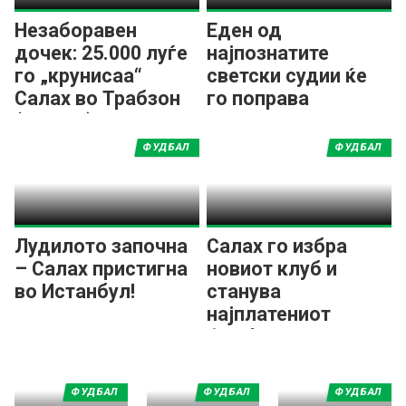
Незаборавен
Еден од
дочек: 25.000 луѓе
најпознатите
го „крунисаа“
светски судии ќе
Салах во Трабзон
го поправа
(ВИДЕО)
судењето во
Турција
ФУДБАЛ
ФУДБАЛ
Лудилото започна
Салах го избра
– Салах пристигна
новиот клуб и
во Истанбул!
станува
најплатениот
фудбалер во
Европа!?
ФУДБАЛ
ФУДБАЛ
ФУДБАЛ