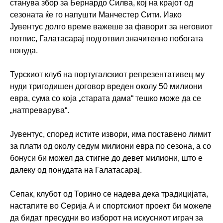
станува збор за Бернардо Силва, кој на крајот од
сезоната ќе го напушти Манчестер Сити. Иако
Јувентус долго време важеше за фаворит за неговиот
потпис, Галатасарај подготвил значително побогата
понуда.
Турскиот клуб на португалскиот репрезентативец му
нуди тригодишен договор вреден околу 50 милиони
евра, сума со која „старата дама“ тешко може да се
„натпреварува“.
Јувентус, според истите извори, има поставено лимит
за плати од околу седум милиони евра по сезона, а со
бонуси би можел да стигне до девет милиони, што е
далеку од понудата на Галатасарај.
Сепак, клубот од Торино се надева дека традицијата,
настапите во Серија А и спортскиот проект би можеле
да бидат пресудни во изборот на искусниот играч за