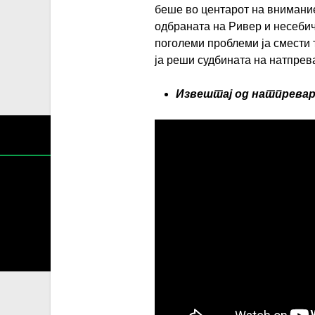
беше во центарот на внимание
одбраната на Ривер и несебич
поголеми проблеми ја смести 
ја реши судбината на натпрев
Извештај од натпрева
Содржин
За секоја форма на распространување, репродукција и