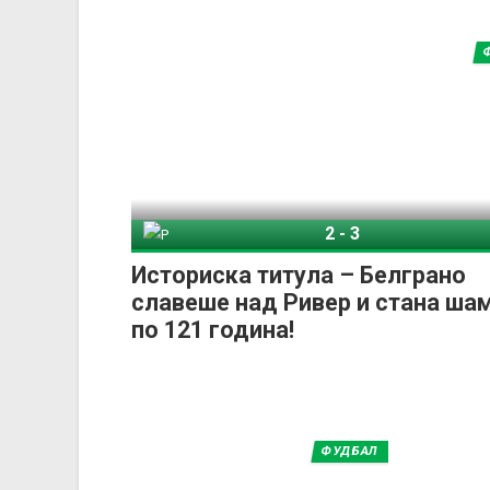
2
-
3
Ривер Плата
Белг
Историска титула – Белграно
славеше над Ривер и стана ша
по 121 година!
ФУДБАЛ