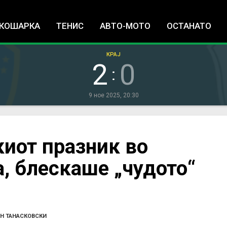
Jump to navigation
КОШАРКА
ТЕНИС
АВТО-МОТО
ОСТАНАТО
КРАЈ
2
0
:
9 ное 2025, 20:30
иот празник во
а, блескаше „чудото“
Н ТАНАСКОВСКИ