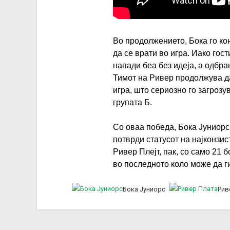
Во продолжението, Бока го ко
да се врати во игра. Иако гос
напади беа без идеја, а одбр
Тимот на Ривер продолжува да
игра, што сериозно го загрозу
групата Б.
Со оваа победа, Бока Јуниорс 
потврди статусот на најконзис
Ривер Плејт, пак, со само 21 б
во последното коло може да ги
Бока Јуниорс
Рив