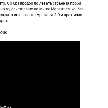
то. Со брз продор по левата страна ја проби
но му асистираше на Мигел Мерентјел, кој без
топката во празната мрежа за 2-0 и практично
арот.
рот:
ИМПРЕСУМ
МАРКЕТИНГ
КОНТАКТ
RSS
© 2016-2026 Gol.mk
Сите права задржани
ите на Gol.mk се заштитени со Законот за авторското право и сроднит
ли комерцијална употреба на текстови, фотографии или податоци од ово