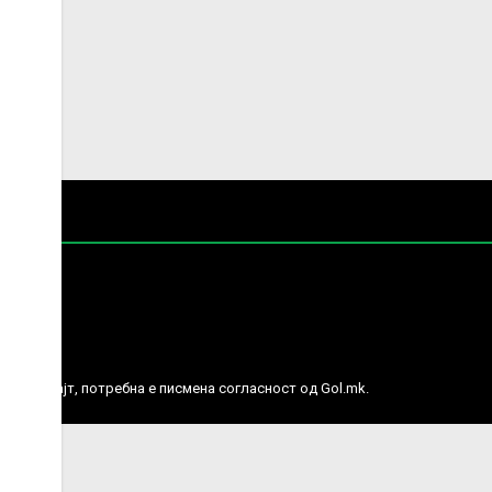
е права.
ј веб сајт, потребна е писмена согласност од Gol.mk.