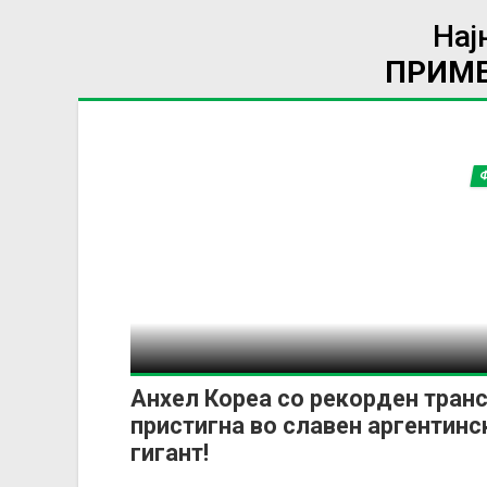
Нај
ПРИМЕ
Анхел Кореа со рекорден тран
пристигна во славен аргентинс
гигант!