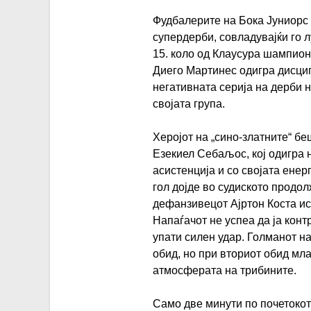
Фудбалерите на Бока Јуниорс
супердерби, совладувајќи го л
15. коло од Клаусура шампион
Диего Мартинес одигра дисципл
негативната серија на дерби 
својата група.
Херојот на „сино-златните“ бе
Езекиел Себаљос, кој одигра 
асистенција и со својата енер
гол дојде во судиското продо
дефанзивецот Ајртон Коста ис
Напаѓачот не успеа да ја кон
упати силен удар. Голманот н
обид, но при вториот обид мл
атмосферата на трибините.
Само две минути по почетоко