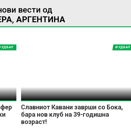
нови вести од
РА, АРГЕНТИНА
ФУДБАЛ
ФУДБАЛ
сфер
Славниот Кавани заврши со Бока,
ки
бара нов клуб на 39-годишна
возраст!