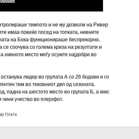
нтролираше темпото и не му дозволи на Ривер
тите имаа повеќе посед на топката, нивните
аната на Бока функционираше беспрекорно.
 се соочува со голема криза на резултати и
ва нивното место меѓу осумте најдобри во
останува лидер во групата А со 26 бодови и го
тентен тим во тековниот дел од сезоната.
од, падна на шестото место во групата Б, а кикс
 чини учество во плејофот.
ер Плата