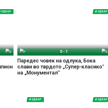
ФУДБАЛ
ФУДБАЛ
0
-
1
рано
Ривер Плата
Бока Јуниорс
Паредес човек на одлука, Бока
мпион
слави во тврдото „Супер-класико“
на „Монументал“
ФУДБАЛ
ФУДБАЛ