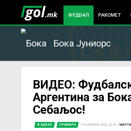
ФУДБАЛ
РАКОМЕТ
Бока Јуниорс
You
ВИДЕО: Фудбалск
Аргентина за Бок
are
Себаљос!
here
ФУДБАЛ
ПРИМЕРА
9 НОЕМВРИ 2025, 22:45
•
МАРТИ