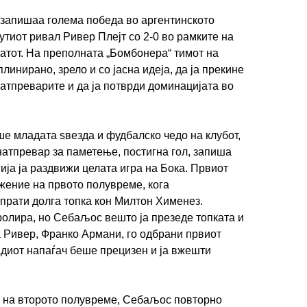
 запишаа голема победа во аргентинското
утиот ривал Ривер Плејт со 2-0 во рамките на
атот. На преполната „Бомбонера“ тимот на
инирано, зрелo и со јасна идеја, да ја прекине
натпреварите и да ја потврди доминацијата во
ше младата ѕвезда и фудбалско чедо на клубот,
натпревар за паметење, постигна гол, запиша
гија ја раздвижи целата игра на Бока. Првиот
лжение на првото полувреме, кога
прати долга топка кон Милтон Хименез.
тролира, но Себаљос вешто ја презеде топката и
а Ривер, Франко Армани, го одбрани првиот
адиот напаѓач беше прецизен и ја вжешти
т на второто полувреме, Себаљос повторно