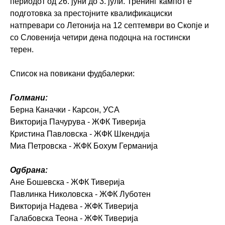
периодот од 26. јуни до 3. јули. Тренинг кампот е
подготовка за престојните квалификациски
натпревари со Летонија на 12 септември во Скопје и
со Словенија четири дена подоцна на гостински
терен.
Список на повикани фудбалерки:
Голмани:
Берна Каначки - Карсон, УСА
Викторија Пачурува - ЖФК Тиверија
Кристина Павловска - ЖФК Шкендија
Миа Петровска - ЖФК Бохум Германија
Одбрана:
Ане Бошевска - ЖФК Тиверија
Павлинка Николовска - ЖФК Луботен
Викторија Надева - ЖФК Тиверија
Галабовска Теона - ЖФК Тиверија