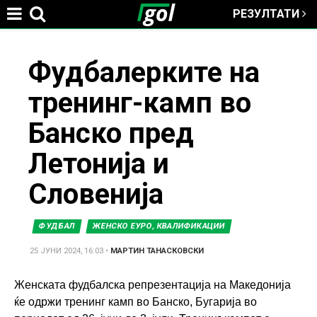
РЕЗУЛТАТИ
Jump to navigation
You
Фудбалерките на
тренинг-камп во
are
Банско пред
here
Летонија и
Словенија
ФУДБАЛ
ЖЕНСКО ЕУРО, КВАЛИФИКАЦИИ
25 ЈУНИ 2024, 16:03
•
МАРТИН ТАНАСКОВСКИ
Женската фудбалска репрезентација на Македонија
ќе одржи тренинг камп во Банско, Бугарија во