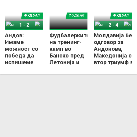
ФУДБАЛ
ФУДБАЛ
ФУДБАЛ
1
-
2
2
-
4
Андов:
Фудбалерките
Молдавија без
Македонија
Летонија
Молдавија
Македонија
Имаме
на тренинг-
одговор за
можност со
камп во
Андонова,
победа да
Банско пред
Македонија со
испишеме
Летонија и
втор триумф во
историја на
Словенија
квалификации
женскиот
за ЕП
фудбал