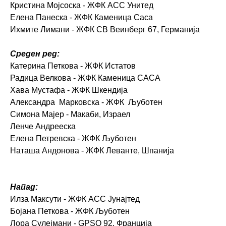
Кристина Мојсоска - ЖФК АСС Унитед
Елена Панеска - ЖФК Каменица Саса
Ихмите Лимани - ЖФК СВ Веинберг 67, Германија
Среден ред:
Катерина Петкова - ЖФК Истатов
Радица Велкова - ЖФК Каменица САСА
Хава Мустафа - ЖФК Шкендија
Александра Марковска - ЖФК Љуботен
Симона Мајер - Макаби, Израел
Ленче Андрееска
Елена Петревска - ЖФК Љуботен
Наташа Андонова - ЖФК Леванте, Шпанија
Напад:
Илза Максути - ЖФК АСС Јунајтед
Бојана Петкова - ЖФК Љуботен
Лора Сулејмани - GPSO 92, Франција