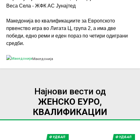
Веса Села - ЖФК АС Јунајтед
Македонија во квалификациите за Европското
првенство игра во Лигата Ц, група 2, а има две
победи, едно реми и еден пораз по четири одиграни
средби.
Македонија
Најнови вести од
ЖЕНСКО ЕУРО,
КВАЛИФИКАЦИИ
ФУДБАЛ
ФУДБАЛ