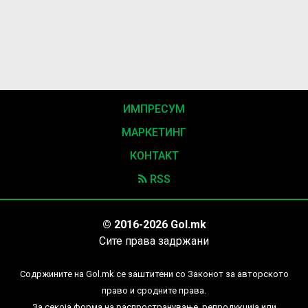
ИМПРЕСУМ
МАРКЕТИНГ
КОНТАКТ
RSS
© 2016-2026 Gol.mk
Сите права задржани
Содржините на Gol.mk се заштитени со Законот за авторското
право и сродните права.
За секоја форма на распространување, репродукција или