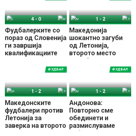
4
-
0
1
-
2
Словенија
Македонија
Македонија
Летонија
Фудбалерките со
Македонија
пораз од Словенија
шокантно загуби
ги завршија
од Летонија,
квалификациите
второто место
„виси“ во воздух
ФУДБАЛ
ФУДБАЛ
1
-
2
1
-
2
Македонија
Летонија
Македонија
Летонија
Македонските
Андонова:
фудбалери против
Повторно сме
Летонија за
обединети и
заверка на второто
размислуваме
место
победнички