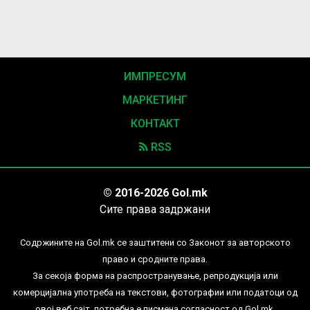
ИМПРЕСУМ
МАРКЕТИНГ
КОНТАКТ
RSS
© 2016-2026 Gol.mk
Сите права задржани
Содржините на Gol.mk се заштитени со Законот за авторското
право и сродните права.
За секоја форма на распространување, репродукција или
комерцијална употреба на текстови, фотографии или податоци од
овој веб сајт, потребна е писмена согласност од Gol.mk.