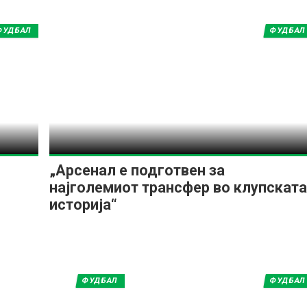
ФУДБАЛ
ФУДБАЛ
„Арсенал е подготвен за
најголемиот трансфер во клупската
историја“
ФУДБАЛ
ФУДБАЛ