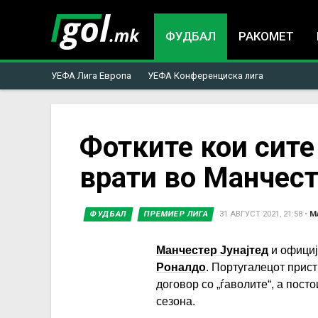
ФУДБАЛ
РАКОМЕТ
УЕФА Лига Европа
УЕФА Конференциска лига
You
Фотките кои сите 
врати во Манчес
are
here
ФУДБАЛ
ПРЕМИЕР ЛИГА
31 АВГУСТ 2021, 21:58
•
М
Манчестер Јунајтед
и официј
Роналдо
. Португалецот прис
договор со „ѓаволите“, а пост
сезона.