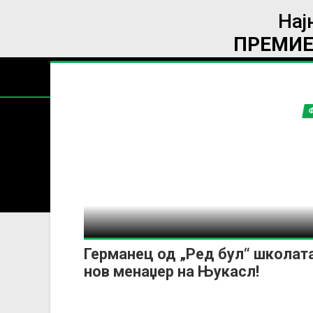
Нај
ПРЕМИЕ
Содржин
За секоја форма на распространување, репродукција и
Германец од „Ред бул“ школата
нов менаџер на Њукасл!