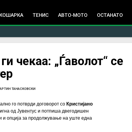
Jump to navigation
КОШАРКА
ТЕНИС
АВТО-МОТО
ОСТАНАТО
ги чекаа: „Ѓаволот“ се
тер
АРТИН ТАНАСКОВСКИ
ално го потврди договорот со
Кристијано
тигна од
Јувентус
и потпиша двегодишен
ои и опција за продолжување на уште една