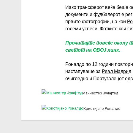
Иако трансферот веќе беше оф
документи и фудбалерот е реги
првите фотографии, на кои
Ро
големи успеси. Фотките кои сит
Прочитајте повеќе околу 
светот на ОВОЈ линк.
Роналдо по 12 години повторно
настапуваше за
Реал Мадрид
очигледно и Португалецот едва
Манчестер Јунајтед
Кристијано Роналдо