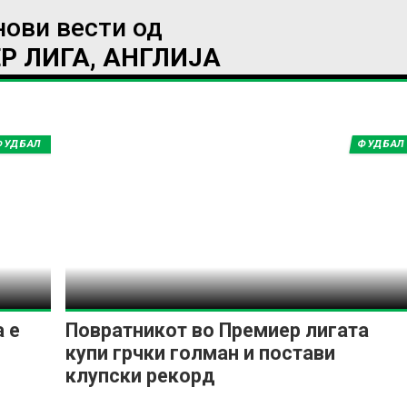
нови вести од
Р ЛИГА, АНГЛИЈА
ИМПРЕСУМ
МАРКЕТИНГ
КОНТАКТ
RSS
ФУДБАЛ
ФУДБАЛ
© 2016-2026 Gol.mk
Сите права задржани
ите на Gol.mk се заштитени со Законот за авторското право и сроднит
ли комерцијална употреба на текстови, фотографии или податоци од ово
 е
Повратникот во Премиер лигата
купи грчки голман и постави
клупски рекорд