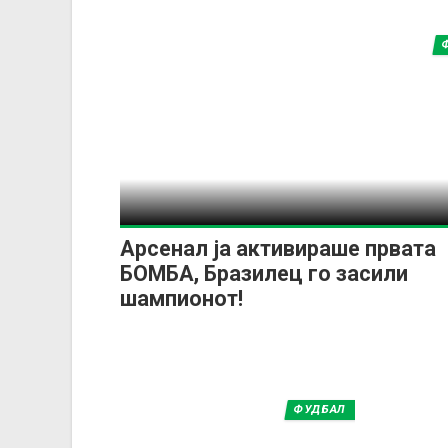
Арсенал ја активираше првата
БОМБА, Бразилец го засили
шампионот!
ФУДБАЛ