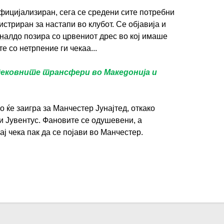
ицијализиран, сега се средени сите потребни
стриран за настапи во клубот. Се објавија и
налдо
позира со црвениот дрес во кој имаше
е со нетрпение ги чекаа...
тековните трансфери во Македонија и
 ќе заигра за Манчестер Јунајтед, откако
и Јувентус. Фановите се одушевени, а
ј чека пак да се појави во Манчестер.