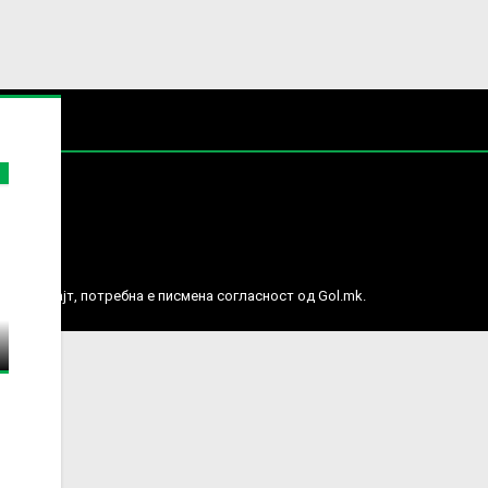
е права.
ј веб сајт, потребна е писмена согласност од Gol.mk.