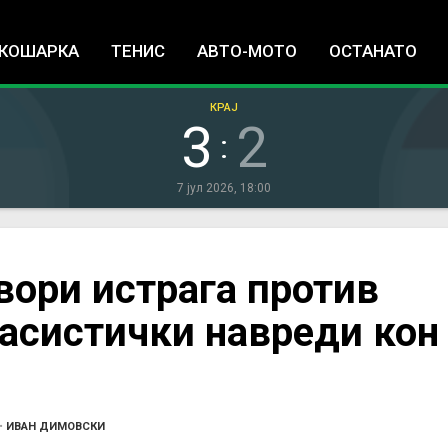
Jump to navigation
КОШАРКА
ТЕНИС
АВТО-МОТО
ОСТАНАТО
КРАЈ
3
2
:
7 јул 2026, 18:00
ори истрага против
асистички навреди кон
•
ИВАН ДИМОВСКИ