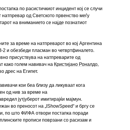
стапка по расистичкиот инцидент кој се случи
 натпревар од Светското првенство меѓу
нтарот на вниманието се најде познатиот
ните за време на натпреварот во кој Аргентина
3-2 и обезбеди пласман во четвртфиналето.
довно присуствува на натпреварите од
ат како голем навивач на
Кристијано Роналдо
,
о дрес на Египет.
авивачи кои беа близу да ликуваат кога
ен од нив за време на
вредил јутјуберот имитирајќи мајмун.
жан во преносот на „IShowSpeed“ и бргу се
и, по што ФИФА отвори постапка поради
линските прописи поврзани со расизам и