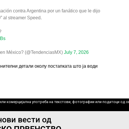
gación contra Argentina por un fanático que le dijo
c0” al streamer Speed.
?
bBs
a en México? (@TendenciasMX)
July 7, 2026
ИМПРЕСУМ
МАРКЕТИНГ
КОНТАКТ
RSS
нителни детали околу постапката што ја води
© 2016-2026 Gol.mk
Сите права задржани
ите на Gol.mk се заштитени со Законот за авторското право и сроднит
ли комерцијална употреба на текстови, фотографии или податоци од ово
нови вести од