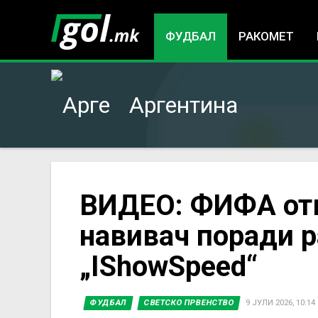
ФУДБАЛ
РАКОМЕТ
Аргентина
You
ВИДЕО: ФИФА отв
навивач поради р
are
„IShowSpeed“
here
ФУДБАЛ
СВЕТСКО ПРВЕНСТВО
9 ЈУЛИ 2026, 10:14