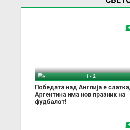
СВЕТ
1
-
2
Англија
Арген
Победата над Англија е слатка
Аргентина има нов празник на
фудбалот!