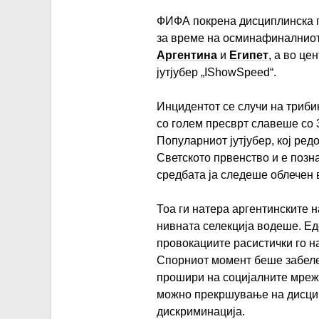
ФИФА покрена дисциплинска по
за време на осминафиналниот
Аргентина
и
Египет
, а во це
јутјубер „IShowSpeed“.
Инцидентот се случи на триби
со голем пресврт славеше со 
Популарниот јутјубер, кој ре
Светското првенство и е позн
средбата ја следеше облечен в
Тоа ги натера аргентинските н
нивната селекција водеше. Ед
провокациите расистички го на
Спорниот момент беше забеле
прошири на социјалните мреж
можно прекршување на дисцип
дискриминација.