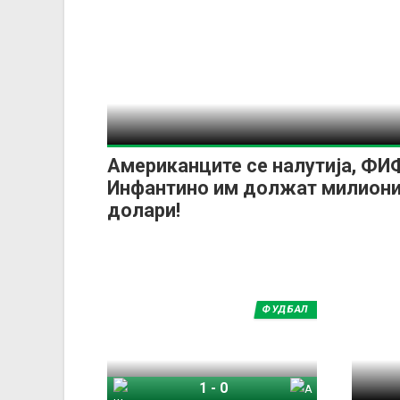
Американците се налутија, ФИ
Инфантино им должат милион
долари!
ФУДБАЛ
1
-
0
Шпанија
Аргентина