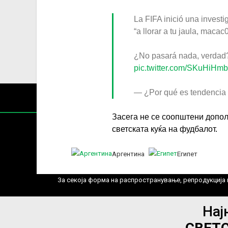
La FIFA inició una investi
“a llorar a tu jaula, maca
¿No pasará nada, verdad
pic.twitter.com/SKuHiHm
— ¿Por qué es tendenci
Засега не се соопштени допол
светската куќа на фудбалот.
Аргентина
Египет
Содржин
За секоја форма на распространување, репродукција и
Нај