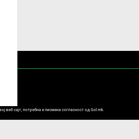
е права.
ј веб сајт, потребна е писмена согласност од Gol.mk.