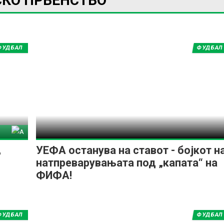
СКО ПРВЕНСТВО
ФУДБАЛ
ФУДБАЛ
тина
,
УЕФА останува на ставот - бојкот н
натпреварувањата под „капата“ на
ФИФА!
ФУДБАЛ
ФУДБАЛ