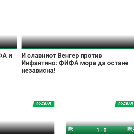
ФА и
И славниот Венгер против
и
Инфантино: ФИФА мора да остане
независна!
ФУДБАЛ
ФУДБАЛ
1
-
0
Шпанија
Аргентина