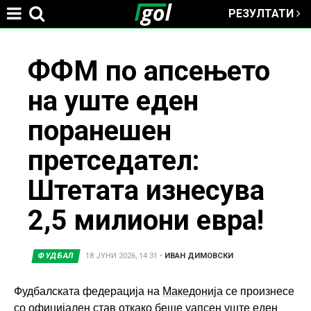
РЕЗУЛТАТИ
Jump to navigation
You
ФФМ по апсењето
на уште еден
are
поранешен
here
претседател:
Штетата изнесува
2,5 милиони евра!
ФУДБАЛ
18 ЈУНИ 2026, 14:31
•
ИВАН ДИМОВСКИ
Фудбалската федерација на
Македонија
се произнесе
со официјален став откако беше уапсен уште еден