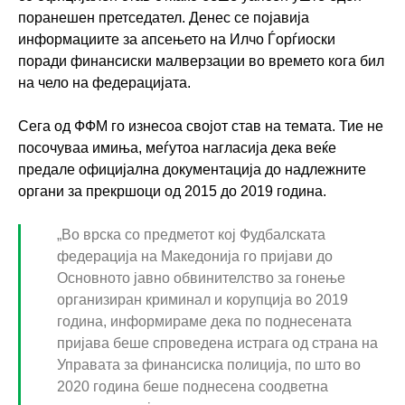
поранешен претседател. Денес се појавија
информациите за апсењето на Илчо Ѓорѓиоски
поради финансиски малверзации во времето кога бил
на чело на федерацијата.
Сега од ФФМ го изнесоа својот став на темата. Тие не
посочуваа имиња, меѓутоа нагласија дека веќе
предале официјална документација до надлежните
органи за прекршоци од 2015 до 2019 година.
„Во врска со предметот кој Фудбалската
федерација на Македонија го пријави до
Основното јавно обвинителство за гонење
организиран криминал и корупција во 2019
година, информираме дека по поднесената
пријава беше спроведена истрага од страна на
Управата за финансиска полиција, по што во
2020 година беше поднесена соодветна