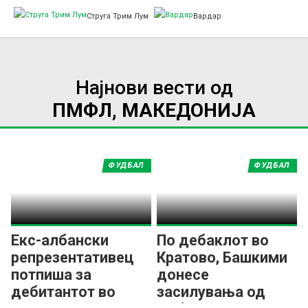
Струга Трим Лум
Вардар
Најнови вести од
ПМФЛ, МАКЕДОНИЈА
ФУДБАЛ
ФУДБАЛ
Екс-албански
По дебаклот во
репрезентативец
Кратово, Башкими
потпиша за
донесе
дебитантот во
засилувања од