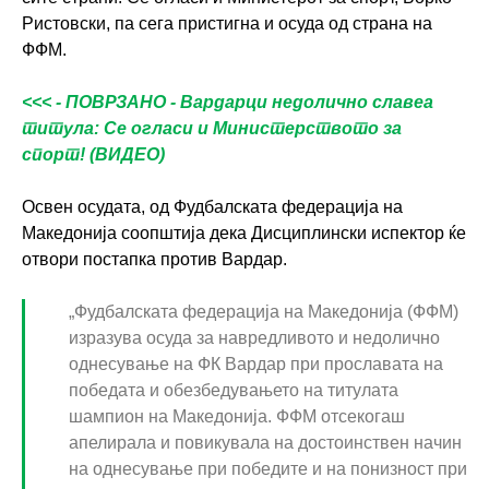
Ристовски, па сега пристигна и осуда од страна на
ФФМ.
<<< - ПОВРЗАНО - Вардарци недолично славеа
титула: Се огласи и Министерството за
спорт! (ВИДЕО)
Освен осудата, од Фудбалската федерација на
Македонија соопштија дека Дисциплински испектор ќе
отвори постапка против Вардар.
„Фудбалската федерација на Македонија (ФФМ)
изразува осуда за навредливото и недолично
однесување на ФК Вардар при прославата на
победата и обезбедувањето на титулата
шампион на Македонија. ФФМ отсекогаш
апелирала и повикувала на достоинствен начин
на однесување при победите и на понизност при