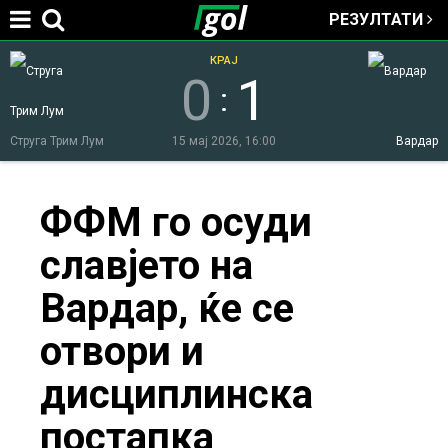
РЕЗУЛТАТИ
Jump to navigation
КРАЈ
0
1
:
Струга Трим Лум
15 мај 2026, 16:00
Вардар
You
ФФМ го осуди
славјето на
are
Вардар, ќе се
here
отвори и
дисциплинска
постапка