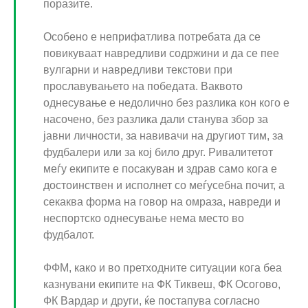
поразите.
Особено е неприфатлива потребата да се
повикуваат навредливи содржини и да се пее
вулгарни и навредливи текстови при
прославувањето на победата. Ваквото
однесување е недолично без разлика кон кого е
насочено, без разлика дали станува збор за
јавни личности, за навивачи на другиот тим, за
фудбалери или за кој било друг. Ривалитетот
меѓу екипите е посакуван и здрав само кога е
достоинствен и исполнет со меѓусебна почит, а
секаква форма на говор на омраза, навреди и
неспортско однесување нема место во
фудбалот.
ФФМ, како и во претходните ситуации кога беа
казнувани екипите на ФК Тиквеш, ФК Осогово,
ФК Вардар и други, ќе постапува согласно