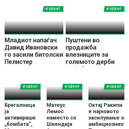
ПМФЛ
Албанија, Камерун,
Нигерија и
ФУДБАЛ
ФУДБАЛ
Германија
Младиот напаѓач
Пуштени во
Давид Ивановски
продажба
го засили битолски
влезниците за
Пелистер
големото дерби
меѓу Вардар и
Шкендија
ФУДБАЛ
ФУДБАЛ
ФУДБАЛ
Брегалница
Матеус
Октај Ракипи
ја
Лемос
е најновото
активираше
наместо со
засилување за
„бомбата“,
Шкендија
амбициозниот