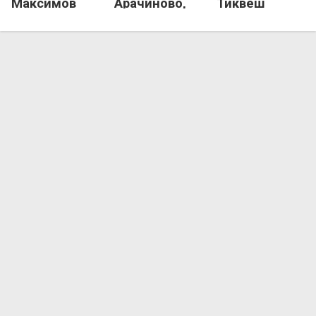
Максимов
Арачиново,
Тиквеш
пристигна во
потпиша со
Штип!
Брегалница