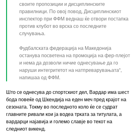
своите пропозиции и дисциплинските
правилници. По овој повод, Дисциплинскиот
инспектор при ФФМ веднаш ќе отвори постапка
против клубот во врска со последните
случувања.
Фудбалската федерација на Македонија
останува посветена на промоција на фер-плејот
и нема да дозволи ничие однесување да го
наруши интегритетот на натпреварувањата“,
напишаа од ФФМ.
Што се однесува до спортскиот дел, Вардар има шест
бода повеќе од
Шкендија
на еден меч пред крајот на
сезоната. Токму во последното коло ќе се судрат
главните ривали кои ја водеа трката за титулата, а
вардарци најавија и големо славје во текот на
следниот викенд.