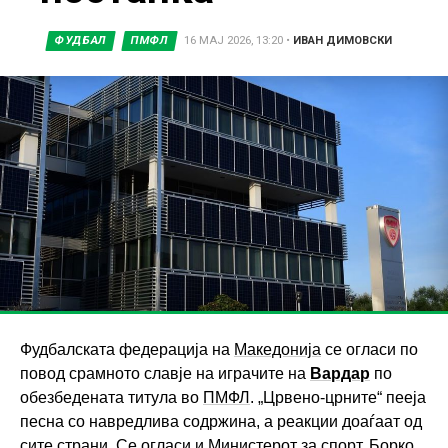
ФУДБАЛ
ПМФЛ
16 МАЈ 2026, 13:20
•
ИВАН ДИМОВСКИ
Фудбалската федерација на
Македонија
се огласи по
повод срамното славје на играчите на
Вардар
по
обезбедената титула во
ПМФЛ
. „Црвено-црните“ пееја
песна со навредлива содржина, а реакции доаѓаат од
сите страни. Се огласи и Министерот за спорт, Борко