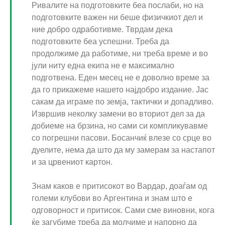
Ривалите на подготовките беа послаби, но на
подготовките важен ни беше физичкиот дел и
ние добро одработивме. Тврдам дека
подготовките беа успешни. Треба да
продолжиме да работиме, ни треба време и во
јули ниту една екипа не е максимално
подготвена. Еден месец не е доволно време за
да го прикажеме нашето најдобро издание. Јас
сакам да играме по земја, тактички и допадливо.
Извршив неколку замени во вториот дел за да
добиеме на брзина, но сами си компликувавме
со погрешни пасови. Босанчиќ влезе со срце во
дуелите, нема да што да му замерам за настапот
и за црвениот картон.
Знам каков е притисокот во Вардар, доаѓам од
големи клубови во Аргентина и знам што е
одговорност и притисок. Сами сме виновни, кога
ќе загубиме треба да молчиме и напорно да