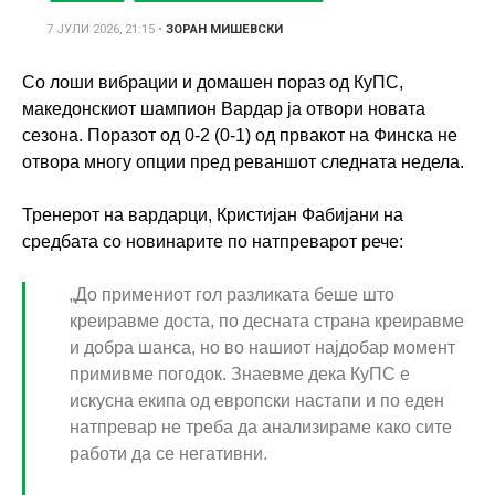
7 ЈУЛИ 2026, 21:15
•
ЗОРАН МИШЕВСКИ
Со лоши вибрации и домашен пораз од КуПС,
македонскиот шампион Вардар ја отвори новата
сезона. Поразот од 0-2 (0-1) од првакот на Финска не
отвора многу опции пред реваншот следната недела.
Тренерот на вардарци, Кристијан Фабијани на
средбата со новинарите по натпреварот рече:
„До примениот гол разликата беше што
креиравме доста, по десната страна креиравме
и добра шанса, но во нашиот најдобар момент
примивме погодок. Знаевме дека КуПС е
искусна екипа од европски настапи и по еден
натпревар не треба да анализираме како сите
работи да се негативни.