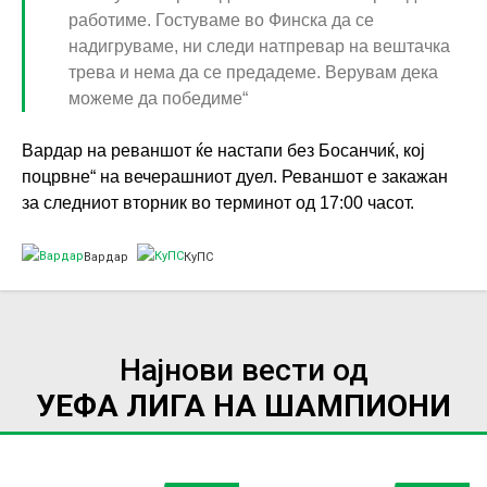
работиме. Гостуваме во Финска да се
надигруваме, ни следи натпревар на вештачка
трева и нема да се предадеме. Верувам дека
можеме да победиме“
Вардар на реваншот ќе настапи без Босанчиќ, кој
поцрвне“ на вечерашниот дуел. Реваншот е закажан
за следниот вторник во терминот од 17:00 часот.
Вардар
КуПС
Најнови вести од
УЕФА ЛИГА НА ШАМПИОНИ