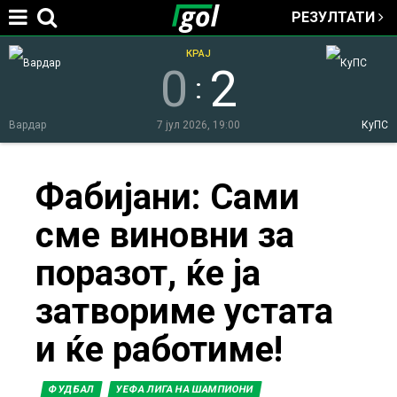
РЕЗУЛТАТИ
Jump to navigation
КРАЈ
0
2
:
Вардар
7 јул 2026, 19:00
КуПС
You
Фабијани: Сами
сме виновни за
are
поразот, ќе ја
here
затвориме устата
и ќе работиме!
ФУДБАЛ
УЕФА ЛИГА НА ШАМПИОНИ