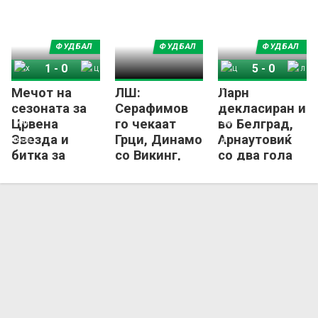
Прага
ФУДБАЛ
ФУДБАЛ
ФУДБАЛ
1
-
0
5
-
0
Мечот на
ЛШ:
Ларн
Хапоел Беер Шева
Црвена Звезда
Црвена Звезда
Ларн
сезоната за
Серафимов
декласиран и
Црвена
го чекаат
во Белград,
Звезда и
Грци, Динамо
Арнаутовиќ
битка за
со Викинг,
со два гола
петнаесет
Звезда мина
го најави
милиони
добро!
следниот
евра
европски
предизвик