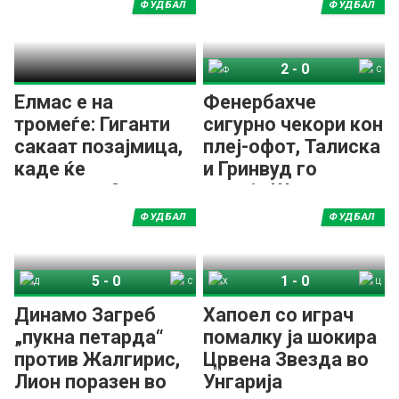
ФУДБАЛ
ФУДБАЛ
2
-
0
Фенербахче
СК Штурм Грац
Елмас e на
Фенербахче
тромеѓе: Гиганти
сигурно чекори кон
сакаат позајмица,
плеј-офот, Талиска
каде ќе
и Гринвуд го
продолжи?
решија Штурм
ФУДБАЛ
ФУДБАЛ
5
-
0
1
-
0
Динамо Загреб
Спирис Каунас
Хапоел Беер Шева
Црвена Звезда
Динамо Загреб
Хапоел со играч
„пукна петарда“
помалку ја шокира
против Жалгирис,
Црвена Звезда во
Лион поразен во
Унгарија