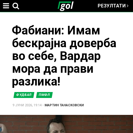
РЕЗУЛТАТИ
Jump to navigation
You
Фабиани: Имам
бескрајна доверба
are
во себе, Вардар
here
мора да прави
разлика!
ФУДБАЛ
ПМФЛ
9 ЈУНИ 2026, 19:14
•
МАРТИН ТАНАСКОВСКИ