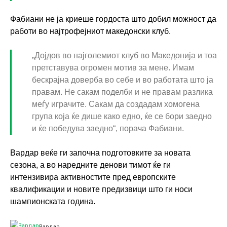
Фабиани не ја криеше гордоста што добил можност да
работи во најтрофејниот македонски клуб.
„Дојдов во најголемиот клуб во
Македонија
и тоа
претставува огромен мотив за мене. Имам
бескрајна доверба во себе и во работата што ја
правам. Не сакам поделби и не правам разлика
меѓу играчите. Сакам да создадам хомогена
група која ќе дише како едно, ќе се бори заедно
и ќе победува заедно“, порача Фабиани.
Вардар веќе ги започна подготовките за новата
сезона, а во наредните денови тимот ќе ги
интензивира активностите пред европските
квалификации и новите предизвици што ги носи
шампионската година.
Вардар