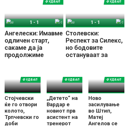
Силекс
ФУДБАЛ
ФУДБАЛ
1
-
1
1
-
1
Шкендија Арачиново
Силекс
Шкендија Арачиново
Силекс
Ангелески: Имавме
Столевски:
одличен старт,
Респект за Силекс,
сакаме да ја
но бодовите
продолжиме
остануваат за
серијата
Арачиново
ФУДБАЛ
ФУДБАЛ
ФУДБАЛ
Стојчевски
„Детето“ на
Ново
ќе го отвори
Вардар е
засилување
колото,
новиот прв
во Штип,
Трпчевски го
асистент на
Матеј
доби
тренерот
Ангелов се