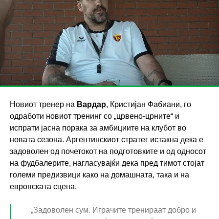
Новиот тренер на
Вардар
, Кристијан Фабиани, го
одработи новиот тренинг со „црвено-црните“ и
испрати јасна порака за амбициите на клубот во
новата сезона. Аргентинскиот стратег истакна дека е
задоволен од почетокот на подготовките и од односот
на фудбалерите, нагласувајќи дека пред тимот стојат
големи предизвици како на домашната, така и на
европската сцена.
„Задоволен сум. Играчите тренираат добро и