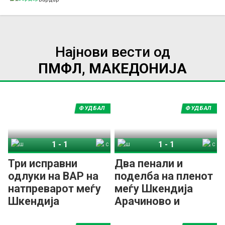
Најнови вести од
ПМФЛ, МАКЕДОНИЈА
ФУДБАЛ
ФУДБАЛ
1
-
1
1
-
1
Шкендија Арачиново
Силекс
Шкендија Арачиново
Силекс
Три исправни
Два пенали и
одлуки на ВАР на
поделба на пленот
натпреварот меѓу
меѓу Шкендија
Шкендија
Арачиново и
Арачиново и
Силекс