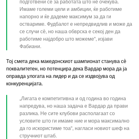
подготвени се за работата што нè очекува.
Имаме големи цели и амбиции, ќе работиме
напорно и ќе дадеме максимум за да ги
оствариме. Фудбалот е непредвидлив и може да
се случи сè, но наша обврска е секој ден да
работиме најдобро што можеме“, изјави
Фабиани.
Тој смета дека македонскиот шампионат станува сè
поквалитетен, но потенцира дека Вардар мора да ја
оправда улогата на лидер и да се издвојува од
конкуренцијата.
„Лигата е компетитивна и од година во година
напредува, но наша задача е Вардар да прави
разлика. Не сите клубови располагаат со
условите што ги имаме ние и мора максимално
да го искористиме тоа“, нагласи новиот шеф на
стручниот штаб.