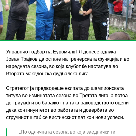
Управниот одбор на Еуромилк ГЛ донесе одлука
Јован Трајков да остане на тренерската функција и во
наредната сезона, во која клубот ќе настапува во
Втората македонска фудбалска лига.
Стратегот ја предводеше екипата до шампионската
титула во изминатата сезона во Третата лига, а потоа
до триумф и во баражот, па така раководството оцени
дека континуитетот во работата и довербата во
стручниот штаб се вистинскиот пат кон нови успеси.
„По одличната сезона во која заеднички ги