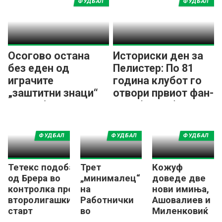
ФУДБАЛ
ФУДБАЛ
Осогово остана
Историски ден за
без еден од
Пелистер: По 81
играчите
година клубот го
„заштитни знаци“
отвори првиот фан-
на клубот!
шоп! (ФОТО)
ФУДБАЛ
ФУДБАЛ
ФУДБАЛ
Тетекс подобар
Трет
Кожуф
од Брера во
„минималец“
доведе две
контролка пред
на
нови имиња,
второлигашкиот
Работнички
Ашовалиев и
старт
во
Миленковиќ
подготовките
пристигнаа