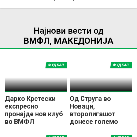
Најнови вести од
ВМФЛ, МАКЕДОНИЈА
ФУДБАЛ
ФУДБАЛ
Дарко Крстески
Од Струга во
експресно
Новаци,
пронајде нов клуб
второлигашот
во ВМФЛ
донесе големо
засилување во
средниот ред!