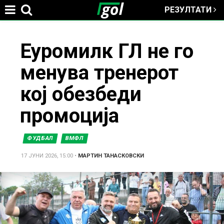
РЕЗУЛТАТИ
Jump to navigation
You
Еуромилк ГЛ не го
менува тренерот
are
кој обезбеди
here
промоција
ФУДБАЛ
ВМФЛ
17 ЈУНИ 2026, 15:00
•
МАРТИН ТАНАСКОВСКИ