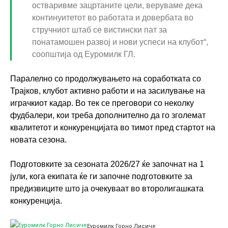
остваривме зацртаните цели, веруваме дека
континуитетот во работата и довербата во
стручниот штаб се вистински пат за
понатамошен развој и нови успеси на клубот“,
соопштија од Еуромилк ГЛ.
Паралелно со продолжувањето на соработката со
Трајков, клубот активно работи и на засилување на
играчкиот кадар. Во тек се преговори со неколку
фудбалери, кои треба дополнително да го зголемат
квалитетот и конкуренцијата во тимот пред стартот на
новата сезона.
Подготовките за сезоната 2026/27 ќе започнат на 1
јули, кога екипата ќе ги започне подготовките за
предизвиците што ја очекуваат во второлигашката
конкуренција.
Еуромилк Горно Лисиче