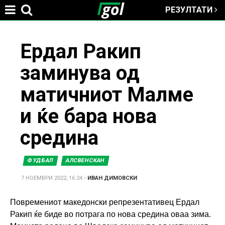
РЕЗУЛТАТИ
Jump to navigation
You
Ердал Ракип
заминува од
are
матичниот Малме
here
и ќе бара нова
средина
ФУДБАЛ
АЛСВЕНСКАН
7 НОЕМВРИ 2022, 16:24
•
ИВАН ДИМОВСКИ
Повремениот македонски репрезентативец Ердал
Ракип ќе биде во потрага по нова средина оваа зима.