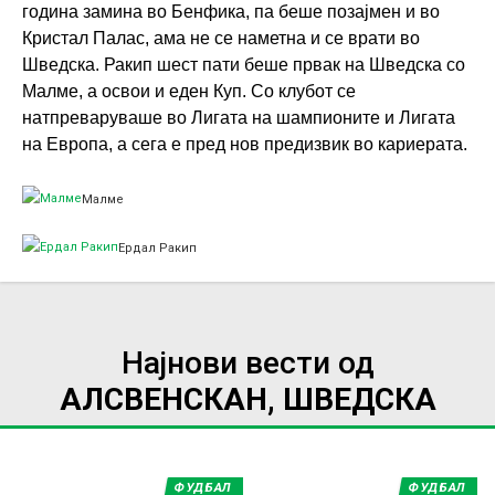
година замина во Бенфика, па беше позајмен и во
Кристал Палас, ама не се наметна и се врати во
Шведска. Ракип шест пати беше првак на Шведска со
Малме, а освои и еден Куп. Со клубот се
натпреваруваше во Лигата на шампионите и Лигата
на Европа, а сега е пред нов предизвик во кариерата.
Малме
Ердал Ракип
Најнови вести од
АЛСВЕНСКАН, ШВЕДСКА
ФУДБАЛ
ФУДБАЛ