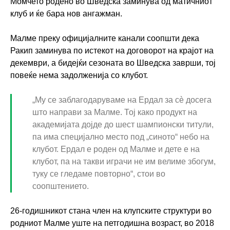
Момчето родено во Шведска заминува од матичниот
клуб и ќе бара нов ангажман.
Малме преку официјалните канали соопшти дека
Ракип заминува по истекот на договорот на крајот на
декември, a бидејќи сезоната во Шведска заврши, тој
повеќе нема задолженија со клубот.
„Му се заблагодаруваме на Ердал за сè досега
што направи за Малме. Тој како продукт на
академијата дојде до шест шампионски титули,
па има специјално место под „синото“ небо на
клубот. Ердал е роден од Малме и дете е на
клубот, па на такви играчи не им велиме збогум,
туку се гледаме повторно“, стои во
соопштението.
26-годишникот стана член на клупските структури во
родниот Малме уште на петгодишна возраст, во 2018