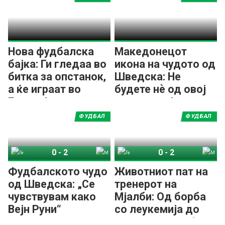
Нова фудбалска
Македонецот
бајка: Ги гледаа во
икона на чудото од
битка за опстанок,
Шведска: Не
а ќе играат во
будете нѐ од овој
Европа!
златен сон!
ФУДБАЛ
ФУДБАЛ
0
-
2
0
-
2
Гетеборг
Мјалби
Гетеборг
Мјалби
Фудбалското чудо
Животниот пат на
од Шведска: „Се
тренерот на
чувствувам како
Мјалби: Од борба
Вејн Руни“
со леукемија до
историски трофеј!