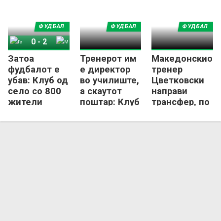
ФУДБАЛ
ФУДБАЛ
ФУДБАЛ
0
-
2
Затоа
Тренерот им
Македонскиот
Гетеборг
Мјалби
фудбалот е
е директор
тренер
убав: Клуб од
во училиште,
Цветковски
село со 800
а скаутот
направи
жители
поштар: Клуб
трансфер, по
стана
од село со
13 години во
шампион и
800 жители е
Хакен се сели
ќе игра во
пред
во Халмштад
ЛШ!
историски
подвиг!