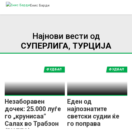
Енис Барди
Најнови вести од
СУПЕРЛИГА, ТУРЦИЈА
ФУДБАЛ
ФУДБАЛ
Незаборавен
Еден од
дочек: 25.000 луѓе
најпознатите
го „крунисаа“
светски судии ќе
Салах во Трабзон
го поправа
(ВИДЕО)
судењето во