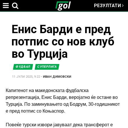
РЕЗУЛТАТИ
Jump to navigation
You
Енис Барди е пред
потпис со нов клуб
are
во Турција
here
ФУДБАЛ
СУПЕРЛИГА
11 ЈУЛИ 2025, 9:22
•
ИВАН ДИМОВСКИ
Капитенот на македонската фудбалска
репрезентација, Енис Барди, веројатно ќе остане во
Турција. По заминувањето од Бодрум, 30-годишникот
е пред потпис со Коњаспор.
Повеќе турски извори јавуваат дека трансферот е