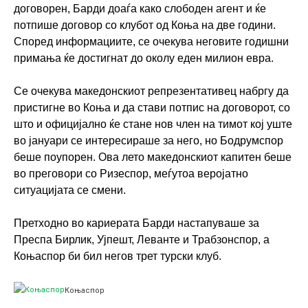
договорен, Барди доаѓа како слободен агент и ќе
потпише договор со клубот од Коња на две години.
Според информациите, се очекува неговите годишни
примања ќе достигнат до околу еден милион евра.
Се очекува македонскиот репрезентативец набргу да
пристигне во Коња и да стави потпис на договорот, со
што и официјално ќе стане нов член на тимот кој уште
во јануари се интересираше за него, но Бодрумспор
беше поупорен. Ова лето македонскиот капитен беше
во преговори со Ризеспор, меѓутоа веројатно
ситуацијата се смени.
Претходно во кариерата Барди настапуваше за
Преспа Бирлик, Ујпешт, Леванте и Трабзонспор, а
Коњаспор би бил негов трет турски клуб.
Коњаспор