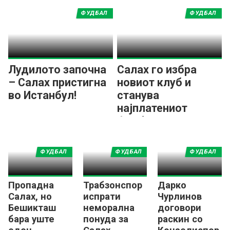
Турција
ФУДБАЛ
ФУДБАЛ
Лудилото започна
Салах го избра
– Салах пристигна
новиот клуб и
во Истанбул!
станува
најплатениот
фудбалер во
Европа!?
ФУДБАЛ
ФУДБАЛ
ФУДБАЛ
Пропадна
Трабзонспор
Дарко
Салах, но
испрати
Чурлинов
Бешикташ
неморална
договори
бара уште
понуда за
раскин со