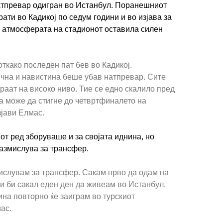
натпревар одигран во Истанбул. Поранешниот
ти во Кадикој по седум години и во изјава за
а атмосферата на стадионот оставила силен
ткако последен пат бев во Кадикој.
на и навистина беше убав натпревар. Сите
раат на високо ниво. Тие се едно скалило пред
а може да стигне до четвртфиналето на
зјави Елмас.
от ред зборуваше и за својата иднина, но
азмислува за трансфер.
мислувам за трансфер. Сакам прво да одам на
 и би сакал еден ден да живеам во Истанбул.
на повторно ќе заиграм во турскиот
ас.