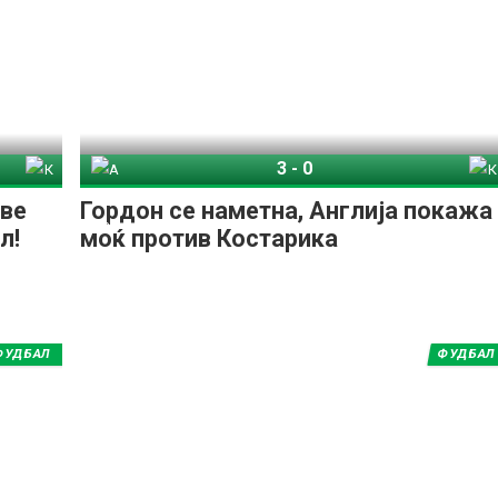
3
-
0
рика
Англија
Костарика
еве
Гордон се наметна, Англија покажа
л!
моќ против Костарика
ФУДБАЛ
ФУДБАЛ