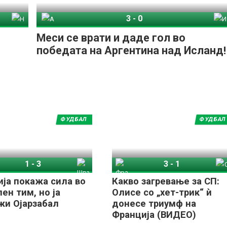
3
-
0
рија
Аргентина
Исланд
Меси се врати и даде гол во
победата на Аргентина над Исланд!
ФУДБАЛ
ФУДБАЛ
1
-
3
3
-
1
у
Шпанија
Франција
Северна Ирска
ја покажа сила во
Какво загревање за СП:
лен тим, но ја
Олисе со „хет-трик“ ѝ
жи Ојарзабал
донесе триумф на
Франција (ВИДЕО)