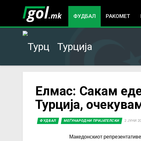
ФУДБАЛ
РАКОМЕТ
Турција
You
Елмас: Сакам еде
Турција, очекува
are
here
ФУДБАЛ
МЕЃУНАРОДНИ ПРИЈАТЕЛСКИ
2 ЈУНИ 20
Македонскиот репрезентатив