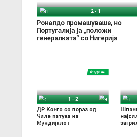
2
-
1
Португалија
Ниге
Роналдо промашуваше, но
Португалија ја „положи
генералката“ со Нигерија
ФУДБАЛ
1
-
2
Конго ДР
Чиле
Пер
ДР Конго со пораз од
Шпани
Чиле патува на
најси
Мундијалот
загри