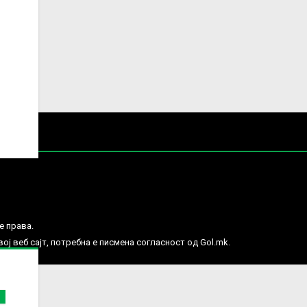
е права.
ј веб сајт, потребна е писмена согласност од Gol.mk.