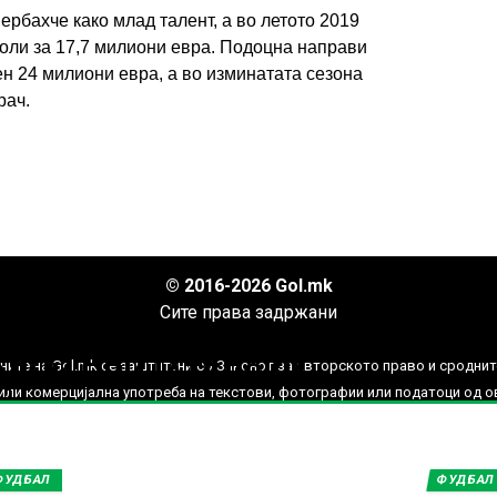
рбахче како млад талент, а во летото 2019
оли за 17,7 милиони евра. Подоцна направи
н 24 милиони евра, а во изминатата сезона
рач.
ИМПРЕСУМ
МАРКЕТИНГ
КОНТАКТ
RSS
© 2016-2026 Gol.mk
Сите права задржани
нови вести од
ДНИ ПРИЈАТЕЛСКИ
ите на Gol.mk се заштитени со Законот за авторското право и сроднит
ли комерцијална употреба на текстови, фотографии или податоци од ово
ФУДБАЛ
ФУДБАЛ