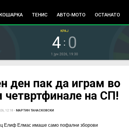
Jump to navigation
КОШАРКА
ТЕНИС
АВТО-МОТО
ОСТАНАТО
КРАЈ
4
0
:
1 јун 2026, 19:30
н ден пак да играм во
м четвртфинале на СП!
26, 12:18
•
МАРТИН ТАНАСКОВСКИ
ец Елиф Елмас имаше само пофални зборови