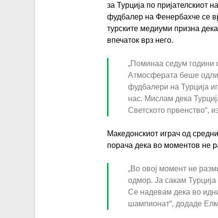
за Турција по пријателскиот 
фудбалер на Фенербахче се вра
турските медиуми призна дек
впечаток врз него.
„Поминаа седум години о
Атмосферата беше одлич
фудбалери на Турција иг
нас. Мислам дека Турциј
Светското првенство“, и
Македонскиот играч од средни
порача дека во моментов не р
„Во овој момент не раз
одмор. Ја сакам Турција
Се надевам дека во идни
шампионат“, додаде Елм