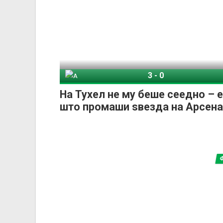
3
-
0
Англија
Коста
На Тухел не му беше сеедно – 
што промаши ѕвезда на Арсена