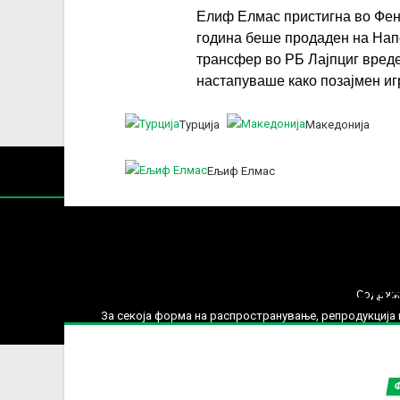
Елиф Елмас пристигна во Фене
година беше продаден на Нап
трансфер во РБ Лајпциг вреде
настапуваше како позајмен иг
Турција
Македонија
Ељиф Елмас
Нај
МЕЃУНАРО
Содржин
За секоја форма на распространување, репродукција и