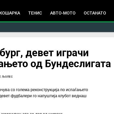
Jump to navigation
КОШАРКА
ТЕНИС
АВТО-МОТО
ОСТАНАТО
бург, девет играчи
ањето од Бундеслигата
Е ЉОЛЕС
чува со голема реконструкција по испаѓањето
 девет фудбалери го напуштија клубот веднаш
.