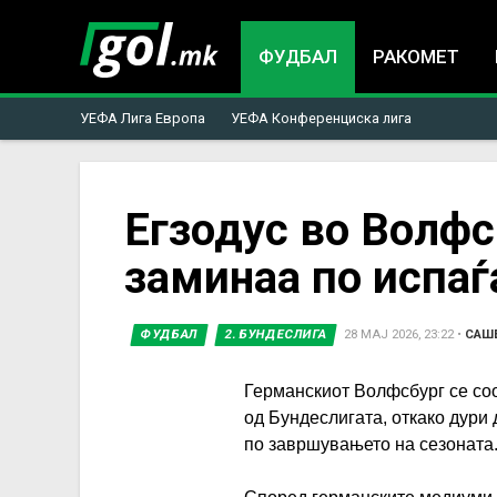
ФУДБАЛ
РАКОМЕТ
УЕФА Лига Европа
УЕФА Конференциска лига
You
Егзодус во Волфс
заминаа по испаѓ
are
here
ФУДБАЛ
2. БУНДЕСЛИГА
28 МАЈ 2026, 23:22
•
САШ
Германскиот Волфсбург се соо
од Бундеслигата, откако дури
по завршувањето на сезоната