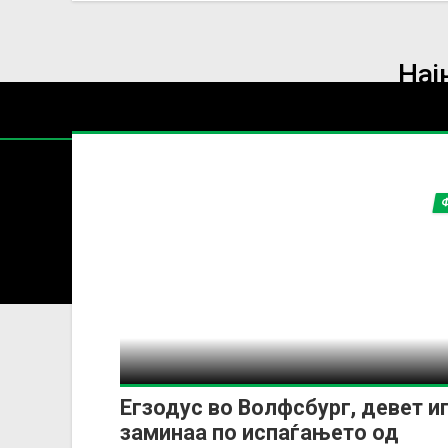
Нај
2. БУНДЕ
Содржин
За секоја форма на распространување, репродукција и
Егзодус во Волфсбург, девет и
заминаа по испаѓањето од