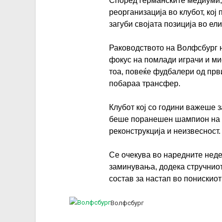
Според германските медиуми,
реорганизација во клубот, кој
загуби својата позиција во ел
Раководството на Волфсбург н
фокус на помлади играчи и ми
тоа, повеќе фудбалери од прв
побараа трансфер.
Клубот кој со години важеше з
беше поранешен шампион на Г
реконструкција и неизвесност.
Се очекува во наредните неде
заминувања, додека стручнио
состав за настап во понискиот 
Волфсбург