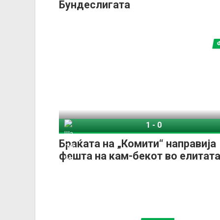
Бундеслигата
1
-
0
Шалке 04
Браќата на „Комити“ направија
фешта на кам-бекот во елитата