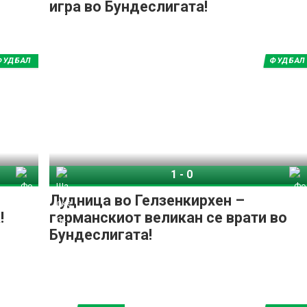
игра во Бундеслигата!
ФУДБАЛ
ФУДБАЛ
1
-
0
Фортуна Дизелдорф
Шалке 04
Фортуна Дизелдорф
Лудница во Гелзенкирхен –
!
германскиот великан се врати во
Бундеслигата!