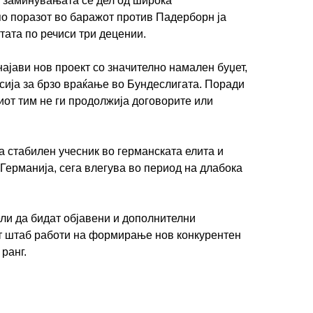
 заминувањата се дел од широка
 по поразот во баражот против Падерборн ја
итата по речиси три децении.
ајави нов проект со значително намален буџет,
сија за брзо враќање во Бундеслигата. Поради
иот тим не ги продолжија договорите или
а стабилен учесник во германската елита и
ерманија, сега влегува во период на длабока
ли да бидат објавени и дополнителни
т штаб работи на формирање нов конкурентен
ранг.