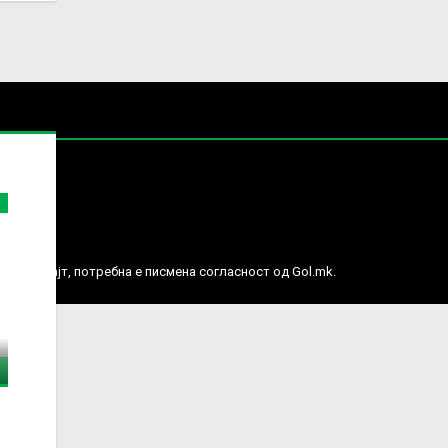
е права.
ј веб сајт, потребна е писмена согласност од Gol.mk.