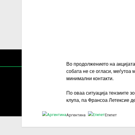
Во продолжението на акцијата
собата не се огласи, меѓутоа 
минимални контакти.
По оваа ситуација тензиите з
Содржин
клупа, па Франсоа Летексие д
За секоја форма на распространување, репродукција и
Аргентина
Египет