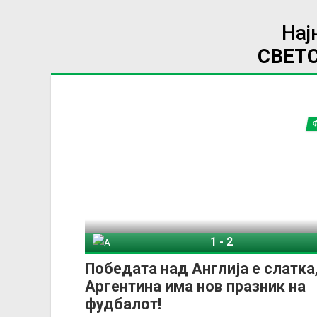
Нај
СВЕТ
1
-
2
Англија
Арген
Победата над Англија е слатка
Аргентина има нов празник на
фудбалот!