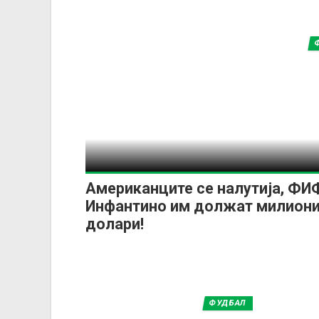
Американците се налутија, ФИ
Инфантино им должат милион
долари!
ФУДБАЛ