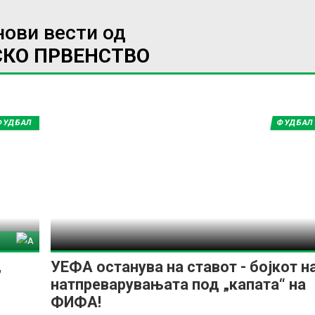
нови вести од
СКО ПРВЕНСТВО
ФУДБАЛ
ФУДБАЛ
тина
,
УЕФА останува на ставот - бојкот н
натпреварувањата под „капата“ на
ФИФА!