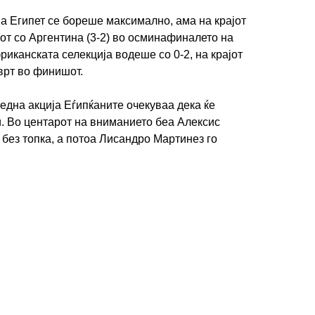
а Египет се бореше максимално, ама на крајот
лот со Аргентина (3-2) во осминафиналето на
иканската селекција водеше со 0-2, на крајот
врт во финишот.
една акција Еѓипќаните очекуваа дека ќе
и. Во центарот на вниманието беа Алексис
 без топка, а потоа Лисандро Мартинез го