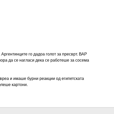
ИМПРЕСУМ
МАРКЕТИНГ
КОНТАКТ
RSS
 Аргентинците го дадоа голот за пресврт. ВАР
мора да се нагласи дека се работеше за сосема
© 2016-2026 Gol.mk
Сите права задржани
овреа и имаше бурни реакции од египетската
ите на Gol.mk се заштитени со Законот за авторското право и сроднит
елеше картони.
ли комерцијална употреба на текстови, фотографии или податоци од ово