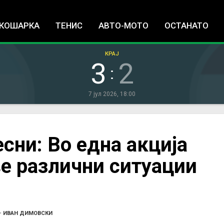
Jump to navigation
КОШАРКА
ТЕНИС
АВТО-МОТО
ОСТАНАТО
КРАЈ
3
2
:
7 јул 2026, 18:00
сни: Во една акција
ве различни ситуации
•
ИВАН ДИМОВСКИ