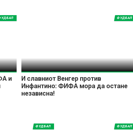
ФУДБАЛ
ФУДБАЛ
ФА и
И славниот Венгер против
и
Инфантино: ФИФА мора да остане
независна!
ФУДБАЛ
ФУДБАЛ