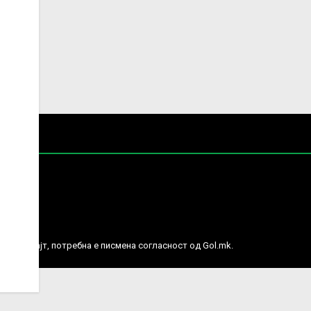
е права.
ј веб сајт, потребна е писмена согласност од Gol.mk.