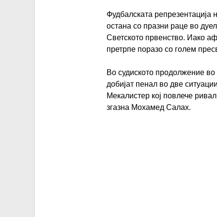
Фудбалската репрезентација н
остана со празни раце во дуе
Светското првенство. Иако афр
претрпе поразо со голем прес
Во судиското продолжение во 
добијат пенал во две ситуаци
Мекалистер кој повлече ривал
згазна Мохамед Салах.