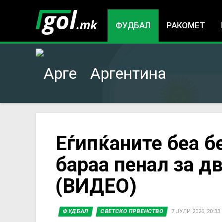
ФУДБАЛ
РАКОМЕТ
Аргентина
You
Еѓипќаните беа бе
бараа пенал за д
are
(ВИДЕО)
here
ФУДБАЛ
СВЕТСКО ПРВЕНСТВО
7 ЈУЛИ 2026, 20:33