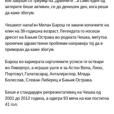
кое заврши со триумф на „црвените“, а само еден од
актерите беше активен, се до денешен ден, кога реши
да каже збогум.
Чешкиот напаѓач Милан Барош ги закачи копачките на
клин на 38-годишна возраст. Легендата го носеше
дресот на Бањик Острава во родната Чешка, меѓутоа
хронични здравствени проблеми направија тој да е
приморан да каже збогум.
Барош во кариерата најголемите успеси ги оствари
во Ливерпул, а играше уште и за Астон Вила, Лион,
Портсмут, Галатасарај, Анталијаспор, Млада
Болеслав, Слован Либерец и Бањик Острава.
Беше и стандарден репрезентативец на Чешка од
2001 до 2012 година, а одигра 93 меча на кои постигна
41 гол.