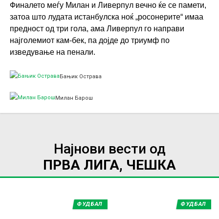
Финалето меѓу Милан и Ливерпул вечно ќе се памети,
затоа што лудата истанбулска ноќ „росонерите“ имаа
предност од три гола, ама Ливерпул го направи
најголемиот кам-бек, па дојде до триумф по
изведување на пенали.
Бањик Острава
Милан Барош
Најнови вести од
ПРВА ЛИГА, ЧЕШКА
ФУДБАЛ
ФУДБАЛ