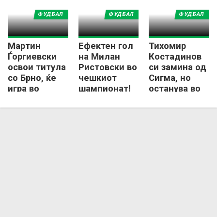
ФУДБАЛ
ФУДБАЛ
ФУДБАЛ
Мартин
Ефектен гол
Тихомир
Ѓоргиевски
на Милан
Костадинов
освои титула
Ристовски во
си замина од
со Брно, ќе
чешкиот
Сигма, но
игра во
шампионат!
останува во
најдобрата
Чешка
лига