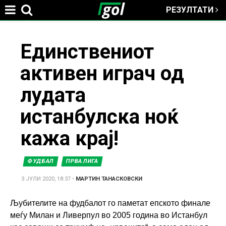
РЕЗУЛТАТИ
Jump to navigation
You
Единствениот
активен играч од
are
лудата
here
истанбулска ноќ
кажа крај!
ФУДБАЛ
ПРВА ЛИГА
3 ЈУЛИ 2020, 18:37
•
МАРТИН ТАНАСКОВСКИ
Љубителите на фудбалот го паметат епското финале
меѓу Милан и Ливерпул во 2005 година во Истанбул