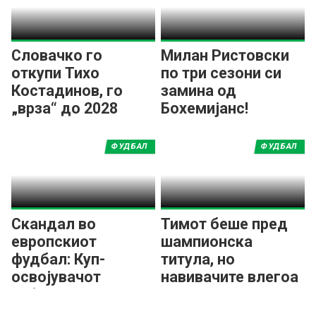
Словачко го
Милан Ристовски
откупи Тихо
по три сезони си
Костадинов, го
замина од
„врза“ до 2028
Бохемијанс!
година
ФУДБАЛ
ФУДБАЛ
Скандал во
Тимот беше пред
европскиот
шампионска
фудбал: Куп-
титула, но
освојувачот
навивачите влегоа
исфрлен од лига
в терен и направија
заради местење
хаос!