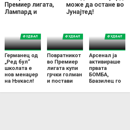
Премиер лигата,
може да остане во
Лампард и
Јунајтед!
Ковентри
гостуваат на
„Емирати“
ФУДБАЛ
ФУДБАЛ
ФУДБАЛ
Германец од
Повратникот
Арсенал ја
„Ред бул“
во Премиер
активираше
школата е
лигата купи
првата
нов менаџер
грчки голман
БОМБА,
на Њукасл!
и постави
Бразилец го
клупски
засили
рекорд
шампионот!