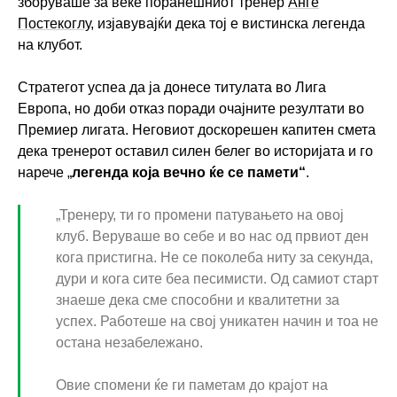
зборуваше за веќе поранешниот тренер
Анге
Постекоглу
, изјавувајќи дека тој е вистинска легенда
на клубот.
Стратегот успеа да ја донесе титулата во Лига
Европа, но доби отказ поради очајните резултати во
Премиер лигата. Неговиот доскорешен капитен смета
дека тренерот оставил силен белег во историјата и го
нарече „
легенда која вечно ќе се памети“
.
„Тренеру, ти го промени патувањето на овој
клуб. Веруваше во себе и во нас од првиот ден
кога пристигна. Не се поколеба ниту за секунда,
дури и кога сите беа песимисти. Од самиот старт
знаеше дека сме способни и квалитетни за
успех. Работеше на свој уникатен начин и тоа не
остана незабележано.
Овие спомени ќе ги паметам до крајот на