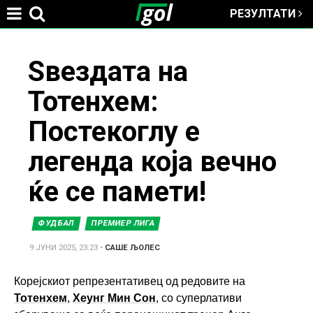
РЕЗУЛТАТИ
Jump to navigation
You
Ѕвездата на
Тотенхем:
are
Постекоглу е
here
легенда која вечно
ќе се памети!
ФУДБАЛ
ПРЕМИЕР ЛИГА
9 ЈУНИ 2025, 23:23
•
САШЕ ЉОЛЕС
Корејскиот репрезентативец од редовите на
Тотенхем
,
Хеунг Мин Сон
, со суперлативи