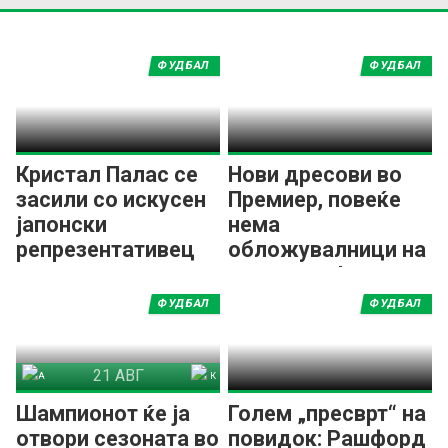
ФУДБАЛ
ФУДБАЛ
Кристал Палас се
Нови дресови во
засили со искусен
Премиер, повеќе
јапонски
нема
репрезентативец
обложувалници на
дресовите!
ФУДБАЛ
ФУДБАЛ
21 АВГ
Арсенал
Ковентри Сити
Шампионот ќе ја
Голем „пресврт“ на
отвори сезоната во
повидок: Рашфорд