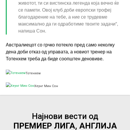
животот, ти си вистинска легенда која вечно ќе
се памети. Овој клуб доби европски трофеј
благодарение на тебе, а ние се трудевме
максимално да ги одработиме твоите задачи“,
напиша Сон.
Австралиецот со грчко потекло пред само неколку
дена доби отказ од управата, а новиот тренер на
Тотенхем треба да биде соопштен деновиве.
Тотенхем
Хеунг Мин Сон
Најнови вести од
ПРЕМИЕР ЛИГА, АНГЛИЈА