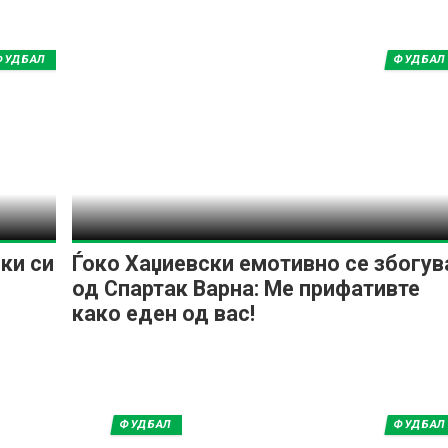
ФУДБАЛ
ФУДБАЛ
ки си
Ѓоко Хаџиевски емотивно се збогув
од Спартак Варна: Ме прифативте
како еден од вас!
ФУДБАЛ
ФУДБАЛ