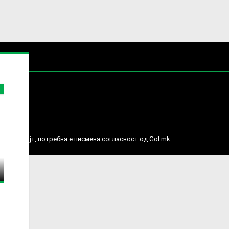
е права.
ј веб сајт, потребна е писмена согласност од Gol.mk.