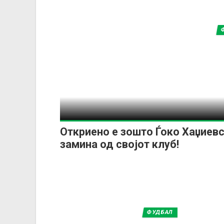
Откриено е зошто Ѓоко Хаџиевс
замина од својот клуб!
ФУДБАЛ