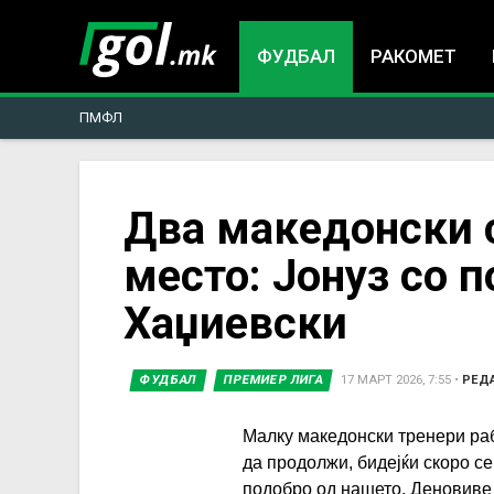
ФУДБАЛ
РАКОМЕТ
ПМФЛ
You
Два македонски 
место: Јонуз со 
are
Хаџиевски
here
ФУДБАЛ
ПРЕМИЕР ЛИГА
17 МАРТ 2026, 7:55
•
РЕДА
Малку македонски тренери раб
да продолжи, бидејќи скоро се
подобро од нашето. Деновиве 