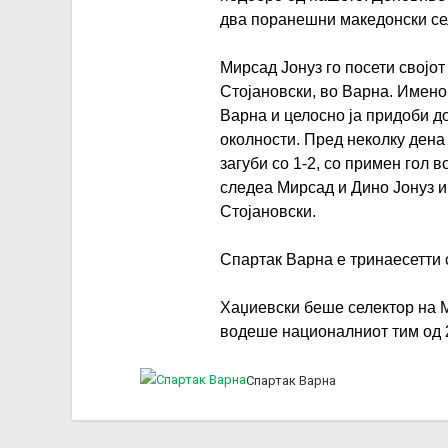
два поранешни македонски се
Мирсад Јонуз го посети својот
Стојановски, во Варна. Имено
Варна и целосно ја придоби д
околности. Пред неколку дена
загуби со 1-2, со примен гол 
следеа Мирсад и Дино Јонуз 
Стојановски.
Спартак Варна е тринаесетти 
Хаџиевски беше селектор на М
водеше националниот тим од 
Спартак Варна