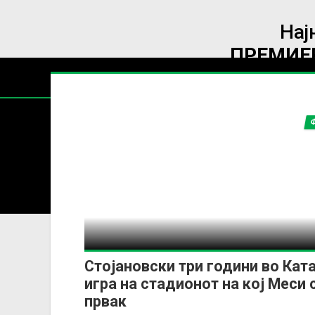
Нај
ПРЕМИЕР
Содржин
За секоја форма на распространување, репродукција и
Стојановски три години во Ката
игра на стадионот на кој Меси 
првак