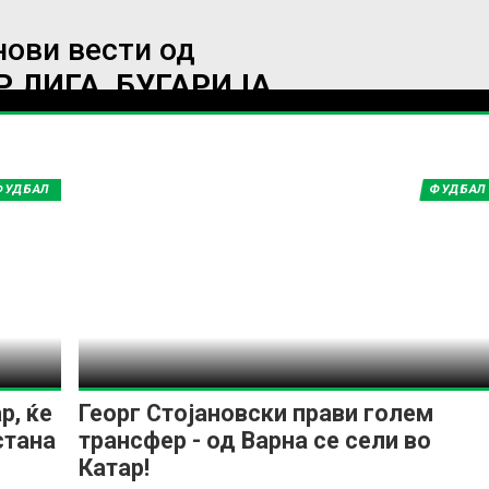
нови вести од
 ЛИГА, БУГАРИЈА
ИМПРЕСУМ
МАРКЕТИНГ
КОНТАКТ
RSS
© 2016-2026 Gol.mk
ФУДБАЛ
ФУДБАЛ
Сите права задржани
ите на Gol.mk се заштитени со Законот за авторското право и сроднит
ли комерцијална употреба на текстови, фотографии или податоци од ово
р, ќе
Георг Стојановски прави голем
стана
трансфер - од Варна се сели во
Катар!