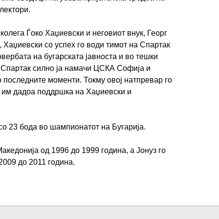
лектори.
 колега Ѓоко Хаџиевски и неговиот внук, Георг
, Хаџиевски со успех го води тимот на Спартак
овербата на бугарската јавноста и во тешки
 Спартак силно ја намачи ЦСКА Софија и
во последните моменти. Токму овој натпревар го
и им дадоа поддршка на Хаџиевски и
со 23 бода во шампионатот на Бугарија.
акедонија од 1996 до 1999 година, а Јонуз го
2009 до 2011 година.