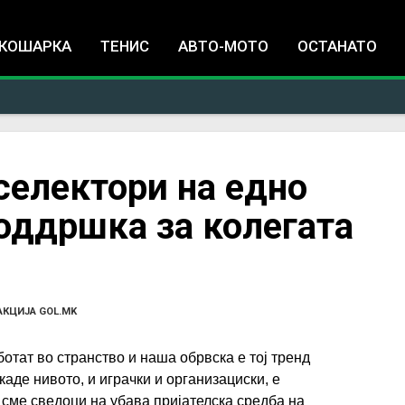
Jump to navigation
КОШАРКА
ТЕНИС
АВТО-МОТО
ОСТАНАТО
селектори на едно
поддршка за колегата
КЦИЈА GOL.MK
отат во странство и наша обрвска е тој тренд
каде нивото, и играчки и организациски, е
сме сведоци на убава пријателска средба на