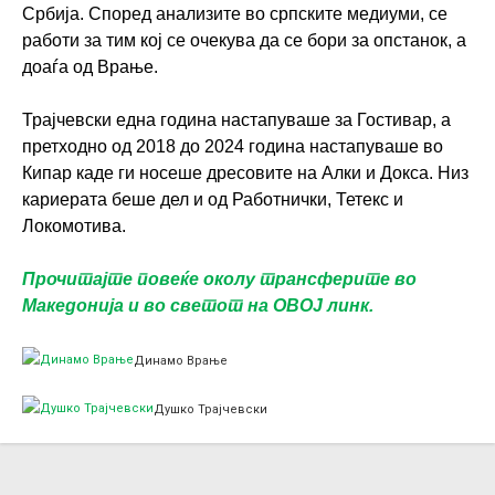
Србија. Според анализите во српските медиуми, се
работи за тим кој се очекува да се бори за опстанок, а
доаѓа од Врање.
Трајчевски една година настапуваше за Гостивар, а
претходно од 2018 до 2024 година настапуваше во
Кипар каде ги носеше дресовите на Алки и Докса. Низ
кариерата беше дел и од Работнички, Тетекс и
Локомотива.
Прочитајте повеќе околу трансферите во
Македонија и во светот на ОВОЈ линк.
Динамо Врање
Душко Трајчевски