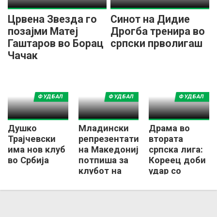
Црвена Звезда го
Синот на Дидие
позајми Матеј
Дрогба тренира во
Гаштаров во Борац
српски прволигаш
Чачак
ФУДБАЛ
ФУДБАЛ
ФУДБАЛ
Душко
Младински
Драма во
Трајчевски
репрезентативец
втората
има нов клуб
на Македонија
српска лига:
во Србија
потпиша за
Кореец доби
клубот на
удар со
Немања Матиќ
копачка в
глава и
заврши во
болница