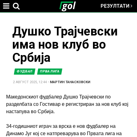
РЕЗУЛТАТИ
Jump to navigation
You
Душко Трајчевски
има нов клуб во
are
Србија
here
ФУДБАЛ
ПРВА ЛИГА
2 АВГУСТ 2025, 12:44
•
МАРТИН ТАНАСКОВСКИ
Македонскиот фудбалер Душко Трајчевски по
разделбата со Гостивар е регистриран за нов клуб кој
настапува во Србија.
34-годишниот играч за врска е нов фудбалер на
Динамо Југ кој се натпреварува во Првата лига на