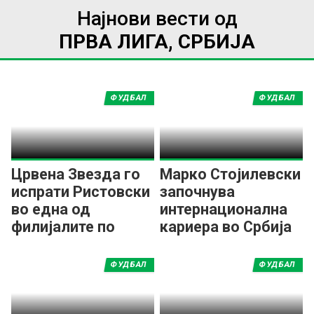
Најнови вести од
ПРВА ЛИГА, СРБИЈА
ФУДБАЛ
ФУДБАЛ
Црвена Звезда го
Марко Стојилевски
испрати Ристовски
започнува
во една од
интернационална
филијалите по
кариера во Србија
минутажа
ФУДБАЛ
ФУДБАЛ