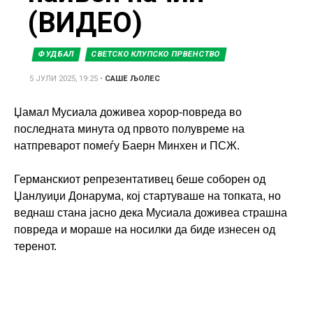
(ВИДЕО)
ФУДБАЛ
СВЕТСКО КЛУПСКО ПРВЕНСТВО
5 ЈУЛИ 2025, 19:25
•
САШЕ ЉОЛЕС
Џамал Мусиала доживеа хорор-повреда во
последната минута од првото полувреме на
натпреварот помеѓу Баерн Минхен и ПСЖ.
Германскиот репрезентативец беше соборен од
Џанлуиџи Донарума, кој стартуваше на топката, но
веднаш стана јасно дека Мусиала доживеа страшна
повреда и мораше на носилки да биде изнесен од
теренот.