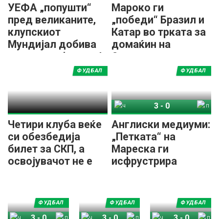
УЕФА „попушти“
Мароко ги
пред великаните,
„победи“ Бразил и
клупскиот
Катар во трката за
Мундијал добива
домаќин на
проширен формат!
Светско клупско
првенство во
ФУДБАЛ
ФУДБАЛ
фудбал
3
-
0
Челзи
ПСЖ
Четири клуба веќе
Англиски медиуми:
си обезбедија
„Петката“ на
билет за СКП, а
Мареска ги
освојувачот не е
исфрустрира
еден од нив
напаѓачите на
ПСЖ!
ФУДБАЛ
ФУДБАЛ
ФУДБАЛ
3
-
0
3
-
0
3
-
0