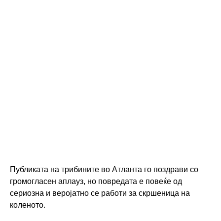
Публиката на трибините во Атланта го поздрави со
громогласен аплауз, но повредата е повеќе од
сериозна и веројатно се работи за скршеница на
коленото.