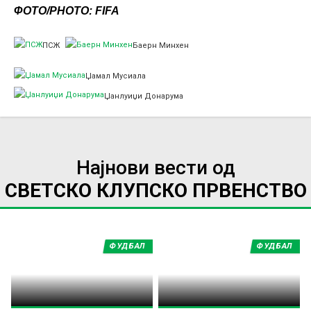
ФОТО/PHOTO: FIFA
ПСЖ
Баерн Минхен
Џамал Мусиала
Џанлуиџи Донарума
Најнови вести од
СВЕТСКО КЛУПСКО ПРВЕНСТВО
ФУДБАЛ
ФУДБАЛ