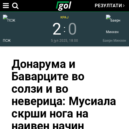
РЕЗУЛТАТИ
Jump to navigation
КРАЈ
2
0
:
ПСЖ
5 јул 2025, 18:00
Баерн Минхен
You
Донарума и
Баварците во
are
солзи и во
here
неверица: Мусиала
скрши нога на
наивен начин