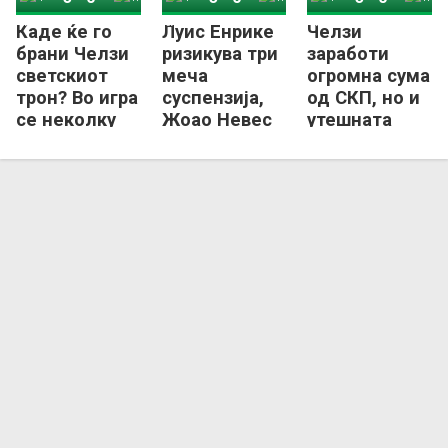
Каде ќе го
Луис Енрике
Челзи
Челзи
ПСЖ
Челзи
ПСЖ
Челзи
ПСЖ
брани Челзи
ризикува три
заработи
светскиот
меча
огромна сума
трон? Во игра
суспензија,
од СКП, но и
се неколку
Жоао Невес
утешната
држави,
„виси“ за
награда за
една испрати
Суперкупот
ПСЖ не е
кандидатура
на Европа
лоша