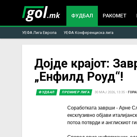
ФУДБАЛ
РАКОМЕТ
УЕФА Лига Европа
УЕФА Конференциска лига
You
Дојде крајот: Зав
„Енфилд Роуд“!
are
here
ФУДБАЛ
ПРЕМИЕР ЛИГА
30 МАЈ 2026, 13:35
•
ГОРА
Соработката заврши - Арне С
ексклузивно објави италијан
потоа потврди и англискиот ги