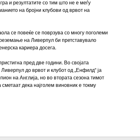
ра и резултатите со тим што не е меѓу
анието на бројни клубови од врвот на
аола се повеќе се поврзува со многу поголеми
ИМПРЕСУМ
МАРКЕТИНГ
КОНТАКТ
RSS
преземање на Ливерпул би претставувало
енерска кариера досега.
© 2016-2026 Gol.mk
Сите права задржани
пристигна пред две години. Во својата
 Ливерпул до врвот и клубот од „Енфилд“ ја
ите на Gol.mk се заштитени со Законот за авторското право и сроднит
мпион на
Англија
, но во втората сезона тимот
ли комерцијална употреба на текстови, фотографии или податоци од ово
 сметаат дека најголем виновник е токму