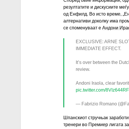
Според овие информации, одл
резултатите и дискусиите меѓ
од Енфилд. Во исто време, „Е
алтернативи доколку има пром
се споменуваат е
Андони Ира
EXCLUSIVE: ARNE SLO
IMMEDIATE EFFECT.
It’s over between the Dut
review.
Andoni Iraola, clear favori
pic.twitter.com/8VIz644RF
— Fabrizio Romano (@F
Шпанскиот стручњак заработи 
тренери во Премиер лигата за