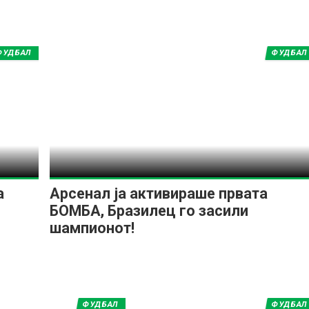
ФУДБАЛ
ФУДБАЛ
а
Арсенал ја активираше првата
БОМБА, Бразилец го засили
шампионот!
ФУДБАЛ
ФУДБАЛ