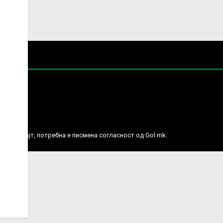
е права.
ј веб сајт, потребна е писмена согласност од Gol.mk.