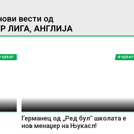
нови вести од
Р ЛИГА, АНГЛИЈА
ФУДБАЛ
ФУДБАЛ
Германец од „Ред бул“ школата е
нов менаџер на Њукасл!