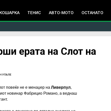
Jump to navigation
КОШАРКА
ТЕНИС
АВТО-МОТО
ОСТАНАТО
рши ерата на Слот на
Н УПАЛЕ
лот повеќе не е менаџер на
Ливерпул
,
скиот новинар Фабрицио Романо, а веднаш
гант.