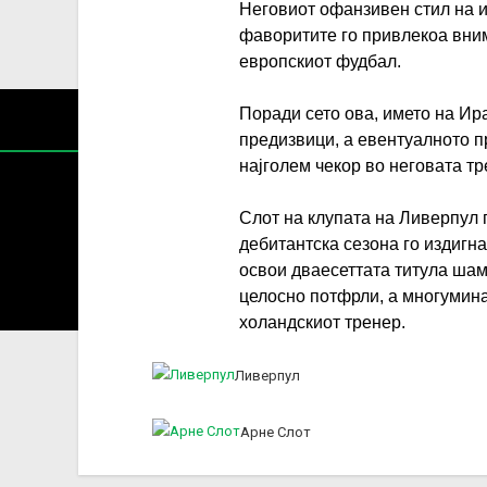
Неговиот офанзивен стил на иг
фаворитите го привлекоа вним
европскиот фудбал.
Поради сето ова, името на Ир
предизвици, а евентуалното 
најголем чекор во неговата тр
Слот на клупата на Ливерпул 
дебитантска сезона го издигна
Содржин
освои дваесеттата титула ша
За секоја форма на распространување, репродукција и
целосно потфрли, а многумина
холандскиот тренер.
Ливерпул
Арне Слот