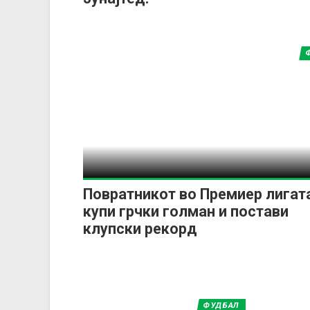
Повратникот во Премиер лигат
купи грчки голман и постави
клупски рекорд
ФУДБАЛ