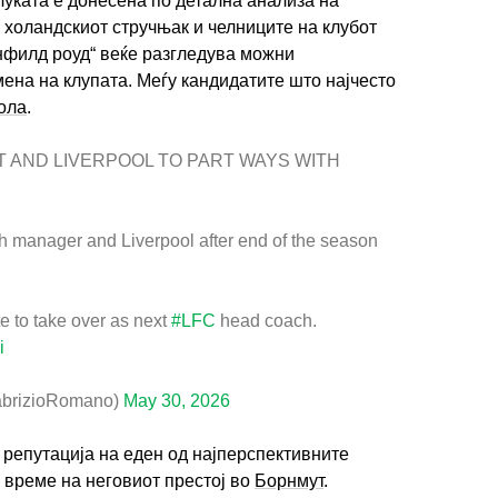
уката е донесена по детална анализа на
у холандскиот стручњак и челниците на клубот
нфилд роуд“ веќе разгледува можни
ена на клупата. Меѓу кандидатите што најчесто
ола
.
T AND LIVERPOOL TO PART WAYS WITH
ch manager and Liverpool after end of the season
te to take over as next
#LFC
head coach.
i
abrizioRomano)
May 30, 2026
репутација на еден од најперспективните
 време на неговиот престој во
Борнмут
.