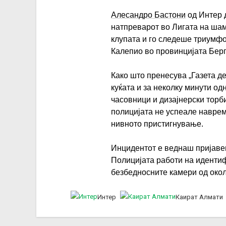
Алесандро Бастони
од Интер 
натпреварот во Лигата на ша
клупата и го следеше триумфот
Калепио во провинцијата Берг
Како што пренесува „Газета д
куќата и за неколку минути од
часовници и дизајнерски торб
полицијата не успеале наврем
нивното пристигнување.
Инцидентот е веднаш пријавен 
Полицијата работи на идентиф
безбедносните камери од око
Интер
Каират Алмати