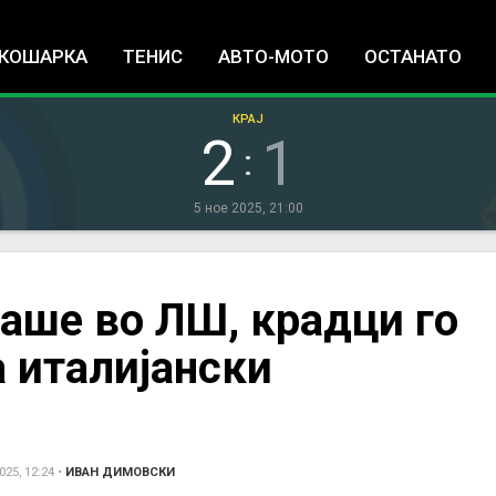
Jump to navigation
КОШАРКА
ТЕНИС
АВТО-МОТО
ОСТАНАТО
КРАЈ
2
1
:
5 ное 2025, 21:00
аше во ЛШ, крадци го
а италијански
25, 12:24
•
ИВАН ДИМОВСКИ