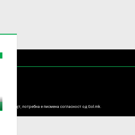
е права.
ј веб сајт, потребна е писмена согласност од Gol.mk.