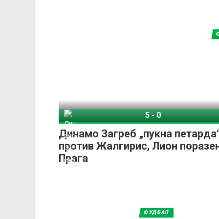
5
-
0
Динамо Загреб
Динамо Загреб „пукна петарда
против Жалгирис, Лион поразе
Прага
ФУДБАЛ