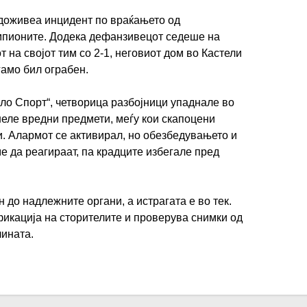
доживеа инцидент по враќањето од
мпионите. Додека дефанзивецот седеше на
 на својот тим со 2-1, неговиот дом во Кастели
амо бил ограбен.
ело Спорт“, четворица разбојници упаднале во
неле вредни предмети, меѓу кои скапоцени
и. Алармот се активирал, но обезбедувањето и
е да реагираат, па крадците избегале пред
до надлежните органи, а истрагата е во тек.
икација на сторителите и проверува снимки од
лината.