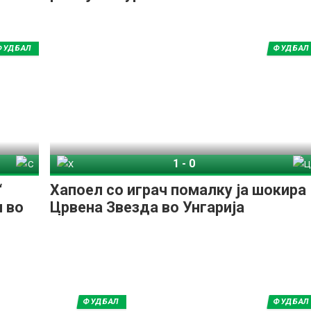
ФУДБАЛ
ФУДБАЛ
1
-
0
Спирис Каунас
Хапоел Беер Шева
Црвена Звезда
“
Хапоел со играч помалку ја шокира
н во
Црвена Звезда во Унгарија
ФУДБАЛ
ФУДБАЛ