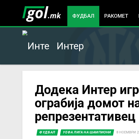
ФУДБАЛ
РАКОМЕТ
Интер
You
Додека Интер игр
ограбија домот н
are
репрезентативец
here
ФУДБАЛ
УЕФА ЛИГА НА ШАМПИОНИ
8 НОЕМВРИ 20