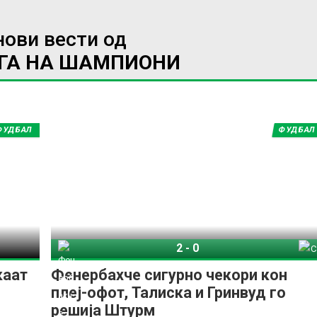
нови вести од
ИГА НА ШАМПИОНИ
ФУДБАЛ
ФУДБАЛ
ИМПРЕСУМ
МАРКЕТИНГ
КОНТАКТ
RSS
© 2016-2026 Gol.mk
Сите права задржани
ите на Gol.mk се заштитени со Законот за авторското право и сроднит
2
-
0
Фенербахче
СК Штурм Грац
ли комерцијална употреба на текстови, фотографии или податоци од ово
каат
Фенербахче сигурно чекори кон
плеј-офот, Талиска и Гринвуд го
решија Штурм