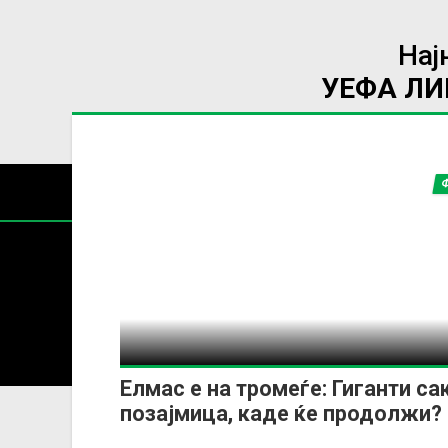
Нај
УЕФА Л
Содржин
За секоја форма на распространување, репродукција и
Елмас e на тромеѓе: Гиганти са
позајмица, каде ќе продолжи?