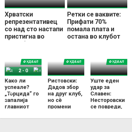
Хрватски
Ретки се ваквите:
репрезентативец
Прифати 70%
со над сто настапи
помала плата и
пристигна во
остана во клубот
Загреб
ФУДБАЛ
ФУДБАЛ
ФУДБАЛ
2
-
0
Како ли
Ристовски:
Уште еден
Динамо Загреб
Хајдук Сплит
успеале?
Дадов збор
удар за
„Торцида“ го
на друг клуб,
Славен:
запалија
но сѐ
Несторовски
главниот
промени
се повреди,
транспарент
еден повик
сезоната е
на „БББ“ на
на Мамиќ!
готова?
„Максимир“