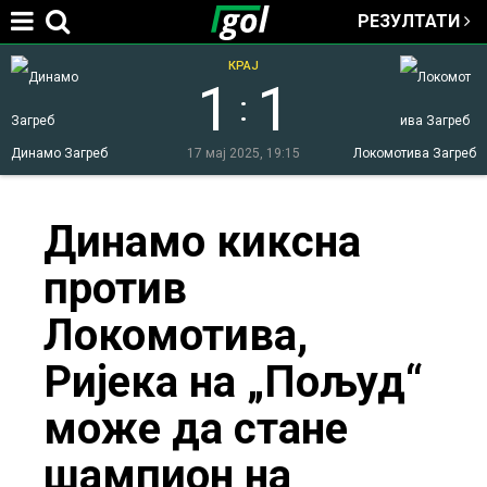
РЕЗУЛТАТИ
Jump to navigation
КРАЈ
1
1
:
Динамо Загреб
17 мај 2025, 19:15
Локомотива Загреб
You
Динамо киксна
против
are
Локомотива,
here
Ријека на „Пољуд“
може да стане
шампион на