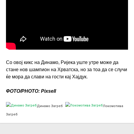
Со овој кикс на Динамо, Ријека уште утре може да
стане нов шампион на Хрватска, но за тоа да се случи
ќе мора да слави на гости кај Хајдук.
ФОТО/PHOTO: Pixsell
Динамо Загреб
Локомотива
Загреб