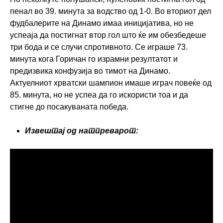
пенал во 39. минута за водство од 1-0. Во вториот дел
фудбалерите на Динамо имаа иницијатива, но не
успеаја да постигнат втор гол што ќе им обезбедеше
три бода и се случи спротивното. Се играше 73.
минута кога Горичан го израмни резултатот и
предизвика конфузија во тимот на Динамо.
Актуелниот хрватски шампион имаше играч повеќе од
85. минута, но не успеа да го искористи тоа и да
стигне до посакуваната победа.
Извештај од натпреварот: