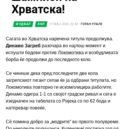
Хрватска!
ФУДБАЛ
ХНЛ
17 МАЈ 2025, 22:44
•
ГОРАН УПАЛЕ
Сагата во
Хрватска
наречена титула продолжува.
Динамо Загреб
разочара во најлош момент и
испушти бодови против
Локомотива
и возбудливата
борба ќе продолжи до последното коло.
Се чинеше дека пред последните две кола
загрепскиот гигант сепак ќе ја одбрани титулата, но
Локомотива повторно ги искомплицира работите.
Динамо одигра 1-1 со својот градски ривал и сега е
изедначен на табелата со
Ријека
со по 62 бода и
натпревар повеќе.
Сè помина добро за „модрите“ во првото полувреме.
По неколкуте полушанси, Куленовиќ постигна гол од