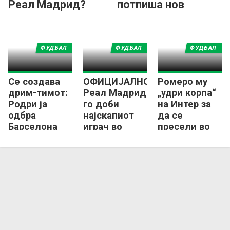
Реал Мадрид?
потпиша нов
договор со Реал
Мадрид!
ФУДБАЛ
ФУДБАЛ
ФУДБАЛ
Се создава
ОФИЦИЈАЛНО:
Ромеро му
дрим-тимот:
Реал Мадрид
„удри корпа“
Родри ја
го доби
на Интер за
одбра
најскапиот
да се
Барселона
играч во
пресели во
пред Реал
историјата!
Шпанија?
Мадрид!