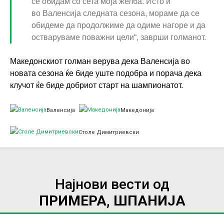
се обидам со сета моја желба. Исто и
во Валенсија следната сезона, мораме да се
обидеме да продолжиме да одиме нагоре и да
остваруваме поважни цели“, заврши голманот.
Македонскиот голман верува дека Валенсија во
новата сезона ќе биде уште подобра и порача дека
клучот ќе биде добриот старт на шампионатот.
Валенсија
Македонија
Столе Димитриевски
Најнови вести од
ПРИМЕРА, ШПАНИЈА