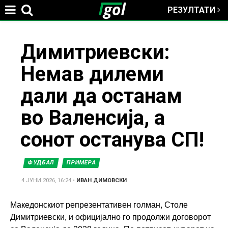
РЕЗУЛТАТИ
Jump to navigation
You
Димитриевски:
Немав дилеми
are
дали да останам
here
во Валенсија, а
сонот останува СП!
ФУДБАЛ
ПРИМЕРА
4 ЈУНИ 2026, 16:24
•
ИВАН ДИМОВСКИ
Македонскиот репрезентативен голман, Столе
Димитриевски, и официјално го продолжи договорот