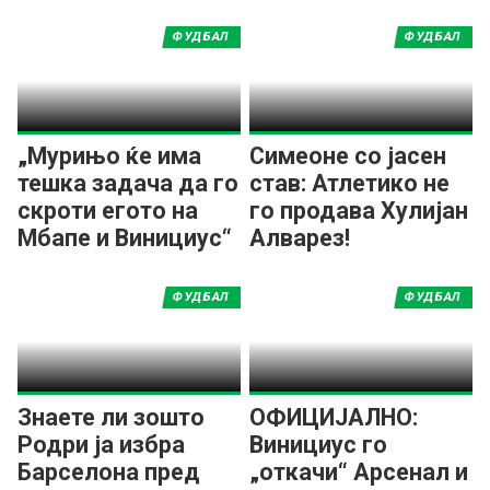
ФУДБАЛ
ФУДБАЛ
„Мурињо ќе има
Симеоне со јасен
тешка задача да го
став: Атлетико не
скроти егото на
го продава Хулијан
Мбапе и Винициус“
Алварез!
ФУДБАЛ
ФУДБАЛ
Знаете ли зошто
ОФИЦИЈАЛНО:
Родри ја избра
Винициус го
Барселона пред
„откачи“ Арсенал и