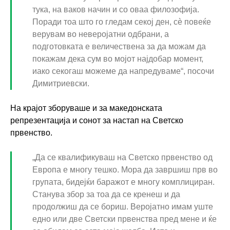
тука, на ваков начин и со оваа филозофија.
Поради тоа што го гледам секој ден, сè повеќе
верувам во неверојатни одбрани, а
подготовката е величествена за да можам да
покажам дека сум во мојот најдобар момент,
иако секогаш можеме да напредуваме“, посочи
Димитриевски.
На крајот зборуваше и за македонската
репрезентација и сонот за настап на Светско
првенство.
„Да се квалификуваш на Светско првенство од
Европа е многу тешко. Мора да завршиш прв во
групата, бидејќи баражот е многу комплициран.
Станува збор за тоа да се кренеш и да
продолжиш да се бориш. Веројатно имам уште
едно или две Светски првенства пред мене и ќе