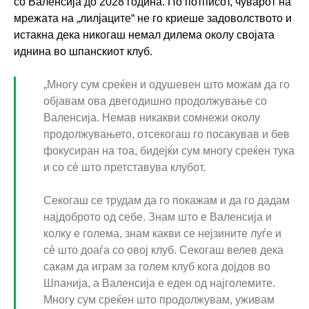
со Валенсија до 2028 година. По потписот, чуварот на
мрежата на „лилјаците“ не го криеше задоволството и
истакна дека никогаш немал дилема околу својата
иднина во шпанскиот клуб.
„Многу сум среќен и одушевен што можам да го
објавам ова двегодишно продолжување со
Валенсија. Немав никакви сомнежи околу
продолжувањето, отсекогаш го посакував и бев
фокусиран на тоа, бидејќи сум многу среќен тука
и со сè што претставува клубот.
Секогаш се трудам да го покажам и да го дадам
најдоброто од себе. Знам што е Валенсија и
колку е голема, знам какви се нејзините луѓе и
сè што доаѓа со овој клуб. Секогаш велев дека
сакам да играм за голем клуб кога дојдов во
Шпанија, а Валенсија е еден од најголемите.
Многу сум среќен што продолжувам, уживам