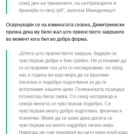
секој ден на тренинзите, на натпреварите и
бранејќи го овој грб“, започна Македонецот.
Осврнувајќи се на изминатата сезона, Димитриевски
призна дека му било жал што првенството завршило
во момент кога бил во добра форма.
„Штета што првенството заврши, бидејќи се
чувствував добро и бев среќен. Не успеавме да
го оствариме тоа што го посакувавме, но пред
нас е година во која мора да се вратиме
посилни и подобро подготвени за да ги
исполниме нашите цели. Голманската позиција
отсекогаш била таква. Со секој натпревар и
секоја минута се чувствував подобро. Се
чувствувам многу добро подготвен, физички и
психички. Може да се каже дека досега се
чувствувам на моето најдобро лично ниво.
Никогаш не сум тренирал во ниту еден клуб како