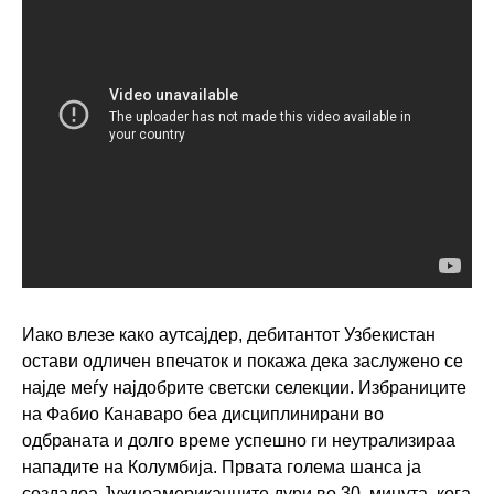
Иако влезе како аутсајдер, дебитантот Узбекистан
остави одличен впечаток и покажа дека заслужено се
најде меѓу најдобрите светски селекции. Избраниците
на Фабио Канаваро беа дисциплинирани во
одбраната и долго време успешно ги неутрализираа
нападите на Колумбија. Првата голема шанса ја
создадоа Јужноамериканците дури во 30. минута, кога