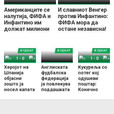
Американците се
И славниот Венгер
налутија, ФИФА и
против Инфантино:
Инфантино им
ФИФА мора да
должат милиони
остане независна!
долари!
ФУДБАЛ
ФУДБАЛ
ФУДБАЛ
1
-
0
1
-
0
Херојот на
Англиската
Кукуреља со
Шпанија
Аргентина
Шпанија
Аргентина
Шпанија
фудбалска
потег кој
објасни
федерација
одушеви
зошто ја
ја повлекува
поштар:
носел капата
поддршката
Конечно
со „слоганот
за
Англичанец
на Трамп“
Инфантино!
со медал од
СП (ФОТО)