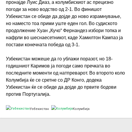
пронајде Луис Диаз, а колумбискиот ас прецизно
погоди за ново водство од 2-1. Во финишот
Узбекистан се обиде да дојде до ново израмнување,
но наместо тоа прими уште еден гол. Во судиското
продолжение Хуан „Кучо“ Фернандез избори топка и
нафрли во шеснаесетникот, каде Хамилтон Кампаз ја
постави конечната победа од 3-1.
Узбекистан можеше да го ублажи поразот, но 18-
годишниот Каримов ја погоди само пречката во
последните моменти од натпреварот. Во второто коло
Колумбија ќе се сретне со ДР Конго, додека
Узбекистан ќе се обиде да дојде до првите бодови
против Португалија.
Узбекистан
Колумбија