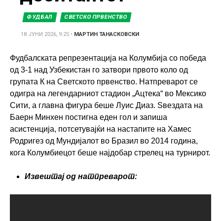
ФУДБАЛ
СВЕТСКО ПРВЕНСТВО
18 ЈУНИ 2026, 9:25
•
МАРТИН ТАНАСКОВСКИ
Фудбалската репрезентација на Колумбија со победа
од 3-1 над Узбекистан го затвори првото коло од
групата К на Светското првенство. Натпреварот се
одигра на легендарниот стадион „Ацтека“ во Мексико
Сити, а главна фигура беше Луис Диаз. Ѕвездата на
Баерн Минхен постигна еден гол и запиша
асистенција, потсетувајќи на настапите на Хамес
Родригез од Мундијалот во Бразил во 2014 година,
кога Колумбиецот беше најдобар стрелец на турнирот.
Извештај од натпреварот: