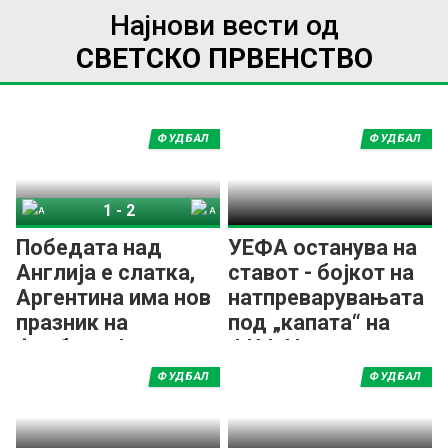
Најнови вести од
СВЕТСКО ПРВЕНСТВО
ФУДБАЛ
ФУДБАЛ
1
-
2
Англија
Аргентина
Победата над
УЕФА останува на
Англија е слатка,
ставот - бојкот на
Аргентина има нов
натпреварувањата
празник на
под „капата“ на
фудбалот!
ФИФА!
ФУДБАЛ
ФУДБАЛ