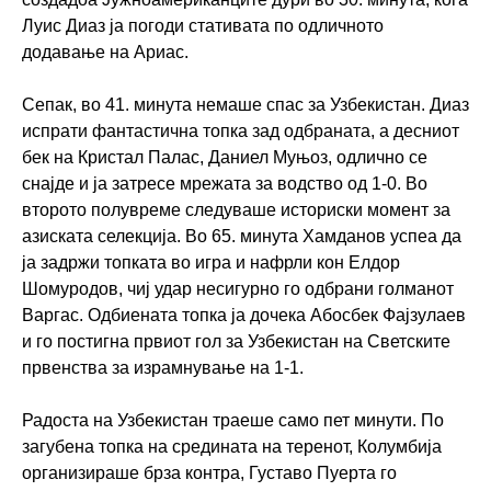
Луис Диаз ја погоди стативата по одличното
додавање на Ариас.
Сепак, во 41. минута немаше спас за Узбекистан. Диаз
испрати фантастична топка зад одбраната, а десниот
бек на Кристал Палас, Даниел Муњоз, одлично се
снајде и ја затресе мрежата за водство од 1-0. Во
второто полувреме следуваше историски момент за
азиската селекција. Во 65. минута Хамданов успеа да
ја задржи топката во игра и нафрли кон Елдор
Шомуродов, чиј удар несигурно го одбрани голманот
Варгас. Одбиената топка ја дочека Абосбек Фајзулаев
и го постигна првиот гол за Узбекистан на Светските
првенства за израмнување на 1-1.
Радоста на Узбекистан траеше само пет минути. По
загубена топка на средината на теренот, Колумбија
организираше брза контра, Густаво Пуерта го