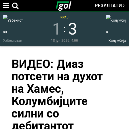
РЕЗУЛТАТИ
Jump to navigation
КРАЈ
1
3
:
Узбекистан
18 јун 2026, 4:00
Колумбија
You
ВИДЕО: Диаз
потсети на духот
are
на Хамес,
here
Колумбијците
силни со
дебитантот