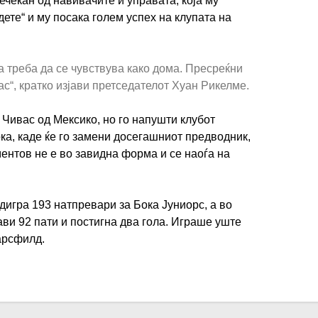
ечекан од навивачите и управата, која му
дете“ и му посака голем успех на клупата на
а треба да се чувствува како дома. Пресреќни
ас“, кратко изјави претседателот Хуан Рикелме.
 Чивас од Мексико, но го напушти клубот
ка, каде ќе го замени досегашниот предводник,
ентов не е во завидна форма и се наоѓа на
дигра 193 натпревари за Бока Јуниорс, а во
ави 92 пати и постигна два гола. Играше уште
Сарсфилд.