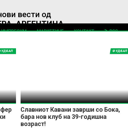
нови вести од
РА, АРГЕНТИНА
ИМПРЕСУМ
МАРКЕТИНГ
КОНТАКТ
RSS
© 2016-2026 Gol.mk
ФУДБАЛ
ФУДБАЛ
Сите права задржани
ите на Gol.mk се заштитени со Законот за авторското право и сроднит
ли комерцијална употреба на текстови, фотографии или податоци од ово
сфер
Славниот Кавани заврши со Бока,
ки
бара нов клуб на 39-годишна
возраст!