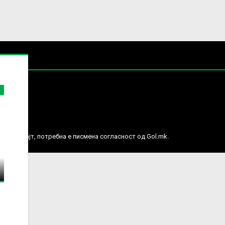
е права.
ј веб сајт, потребна е писмена согласност од Gol.mk.