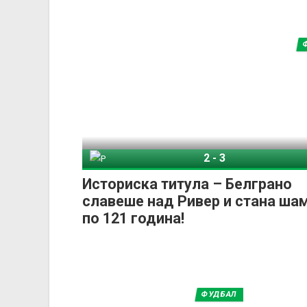
2
-
3
Ривер Плата
Белг
Историска титула – Белграно
славеше над Ривер и стана ша
по 121 година!
ФУДБАЛ