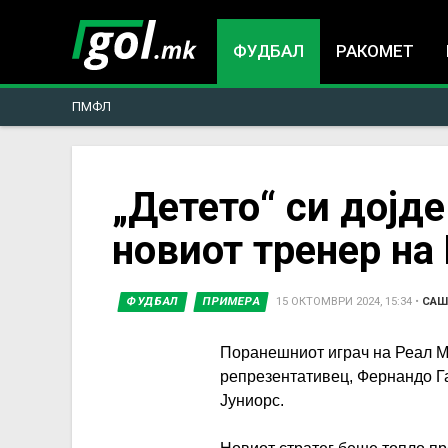
ФУДБАЛ
РАКОМЕТ
ПМФЛ
You
„Детето“ си дојд
новиот тренер на
are
here
ФУДБАЛ
ПРИМЕРА
15 ОКТОМВРИ 2024, 15:34
•
САШ
Поранешниот играч на Реал М
репрезентативец, Фернандо Га
Јуниорс.