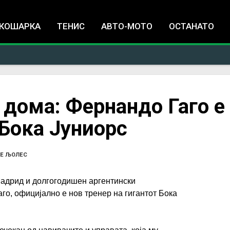
Jump to navigation
КОШАРКА
ТЕНИС
АВТО-МОТО
ОСТАНАТО
е дома: Фернандо Гаго е
 Бока Јуниорс
Е ЉОЛЕС
адрид и долгогодишен аргентински
го, официјално е нов тренер на гигантот Бока