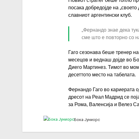
Новиот стратег беше топло пр
посака добредојде на „своето 
славниот аргентински клуб.
„Фернандо знае дека тук
сме што е повторно со н
Гаго сезонава беше тренер на
месецов и веднаш дојде во Бо
Диего Мартинез. Тимот во мом
десеттото место на табелата.
Фернандо Гаго во кариерата о
дресот на Реал Мадрид се пој
за Рома, Валенсија и Велез 
Бока Јуниорс