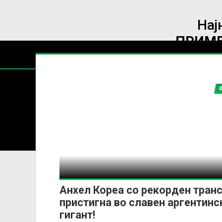
Нај
ПРИМЕ
Содржин
За секоја форма на распространување, репродукција и
Анхел Кореа со рекорден тран
пристигна во славен аргентинс
гигант!