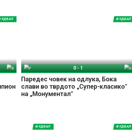
ФУДБАЛ
ФУДБАЛ
0
-
1
рано
Ривер Плата
Бока Јуниорс
Паредес човек на одлука, Бока
мпион
слави во тврдото „Супер-класико“
на „Монументал“
ФУДБАЛ
ФУДБАЛ